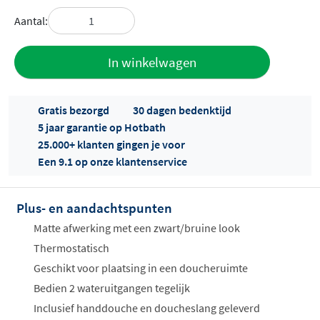
Aantal:
Toevoegen
In winkelwagen
aan offerte
Gratis bezorgd
30 dagen bedenktijd
5 jaar garantie op Hotbath
25.000+ klanten gingen je voor
Een 9.1 op onze klantenservice
Plus- en aandachtspunten
Offertes
ophalen...
Matte afwerking met een zwart/bruine look
Thermostatisch
Geschikt voor plaatsing in een doucheruimte
Bedien 2 wateruitgangen tegelijk
Inclusief handdouche en doucheslang geleverd