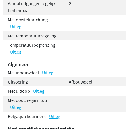
Aantal uitgangen tegelijk
2
bedienbaar
Met omstelinrichting
Uitleg
Met temperatuurregeling
Temperatuurbegrenzing
Uitleg
Algemeen
Met inbouwdeel
Uitleg
Uitvoering
Afbouwdeel
Met uitloop
Uitleg
Met douchegarnituur
Uitleg
Belgaqua keurmerk
Uitleg
Merkspecifieke technologieën