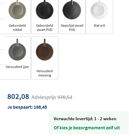
Geborsteld
Geborsteld
Gepolijst zwart
Mat wit
nikkel
zwart PVD
PVD
Verouderd ijzer
Verouderd
messing
802,08
Adviesprijs
970,53
Je bespaart:
168,45
Verwachte levertijd: 1 - 2 weken
Of kies je bezorgmoment zelf uit