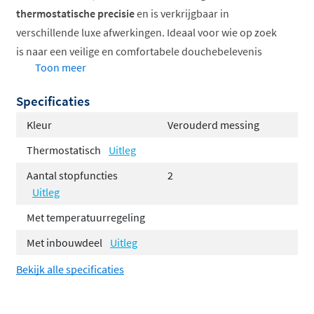
thermostatische precisie
en is verkrijgbaar in
verschillende luxe afwerkingen. Ideaal voor wie op zoek
is naar een veilige en comfortabele douchebelevenis
Toon meer
met Italiaanse allure.
Specificaties
Thermostatische temperatuurregeling
2 stopkranen voor flexibel gebruik
Kleur
Verouderd messing
Verkrijgbaar in diverse afwerkingen
Thermostatisch
Uitleg
Ronde rozetten voor tijdloos design
Aantal stopfuncties
2
Inclusief douchegarnituur
Uitleg
Hotbath Cobber: Italiaanse charme
Met temperatuurregeling
met veelzijdige kleurkeuze
Met inbouwdeel
Uitleg
De Cobber serie van Hotbath staat bekend om zijn
Bekijk alle specificaties
verfijnde Italiaanse uitstraling
en brede scala aan
kleuropties. Van klassiek chroom en geborsteld nikkel