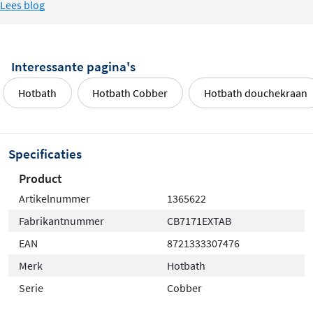
Lees blog
badkameroplossing installeert, dit afbouwdeel is
geschikt voor zowel douche als bad. De veelzijdigheid
maakt het een uitstekende keuze voor
Interessante pagina's
renovatieprojecten of nieuwbouwbadkamers waarin
functionaliteit en design hand in hand gaan.
Hotbath
Hotbath Cobber
Hotbath douchekraan
Specificaties
Product
Artikelnummer
1365622
Fabrikantnummer
CB7171EXTAB
EAN
8721333307476
Merk
Hotbath
Serie
Cobber