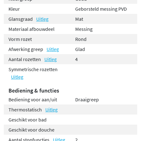
Kleur
Geborsteld messing PVD
Glansgraad
Uitleg
Mat
Materiaal afbouwdeel
Messing
Vorm rozet
Rond
Afwerking greep
Uitleg
Glad
Aantal rozetten
Uitleg
4
Symmetrische rozetten
Uitleg
Bediening & functies
Bediening voor aan/uit
Draaigreep
Thermostatisch
Uitleg
Geschikt voor bad
Geschikt voor douche
Aantal stopfuncties
Uitleg
2