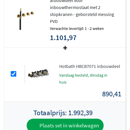
afbouwdeel voor
materialen, waardoor elk product niet alleen mooi oogt,
inbouwthermostaat met 2
stopkranen - geborsteld messing
maar ook jarenlang meegaat.
PVD
Thermostatische veiligheid en
Verwachte levertijd: 1 - 2 weken
gebruiksgemak
1.101,97
Dit afbouwdeel is uitgerust met een
thermostatische
mengkraan met temperatuurbegrenzing
, wat betekent
Hotbath HBCB7071 inbouwdeel
dat je de watertemperatuur veilig en stabiel kunt
instellen. Ideaal voor gezinnen met kinderen of voor
vandaag besteld, dinsdag in
iedereen die waarde hecht aan een constante,
huis
comfortabele douchetemperatuur. De twee stopkranen
890,41
bieden flexibiliteit: je kunt bijvoorbeeld tegelijkertijd
een hoofddouche en een handdouche bedienen, of
Totaalprijs:
1.992,39
eenvoudig schakelen tussen verschillende
wateruitgangen.
Plaats set in winkelwagen