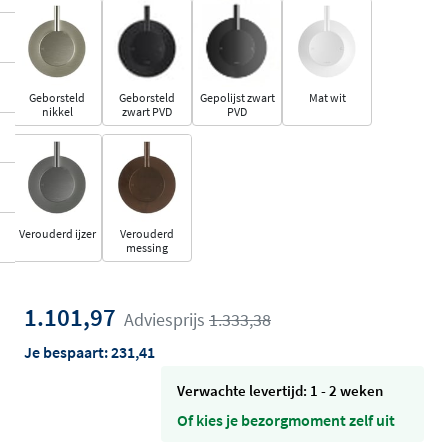
Geborsteld
Geborsteld
Gepolijst zwart
Mat wit
nikkel
zwart PVD
PVD
Verouderd ijzer
Verouderd
messing
1.101,97
Adviesprijs
1.333,38
Je bespaart:
231,41
Verwachte levertijd: 1 - 2 weken
Of kies je bezorgmoment zelf uit