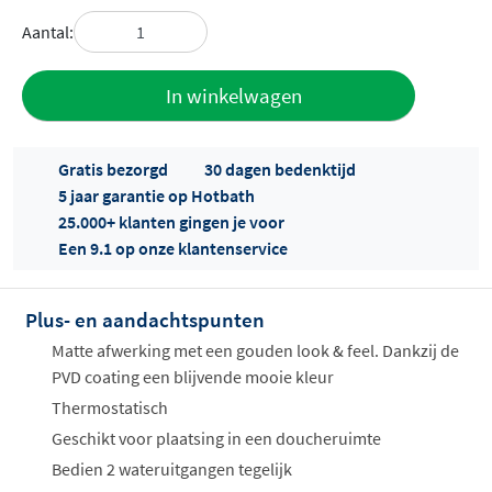
Aantal:
Toevoegen
In winkelwagen
aan offerte
Gratis bezorgd
30 dagen bedenktijd
5 jaar garantie op Hotbath
25.000+ klanten gingen je voor
Een 9.1 op onze klantenservice
Plus- en aandachtspunten
Offertes
ophalen...
Matte afwerking met een gouden look & feel. Dankzij de
PVD coating een blijvende mooie kleur
Thermostatisch
Geschikt voor plaatsing in een doucheruimte
Bedien 2 wateruitgangen tegelijk