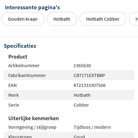
renovatieprojecten of nieuwbouwbadkamers waarin
Interessante pagina's
functionaliteit en design hand in hand gaan.
Gouden kraan
Hotbath
Hotbath Cobber
H
Specificaties
Product
Artikelnummer
1365630
Fabrikantnummer
CB7171EXTBBP
EAN
8721333307506
Merk
Hotbath
Serie
Cobber
Uiterlijke kenmerken
Vormgeving / stijlgroep
Tijdloos / modern
Kleurgroep
Goud