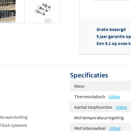
Gratis bezorgd
5 jaar garantie o
Een 9.1 op onze 
Of
Specificaties
Kleur
Thermostatisch
Uitleg
Aantal stopfuncties
Uitleg
teraansluiting
Met temperatuurregeling
 Flüsh systeem
Met inbouwdeel
Uitleg