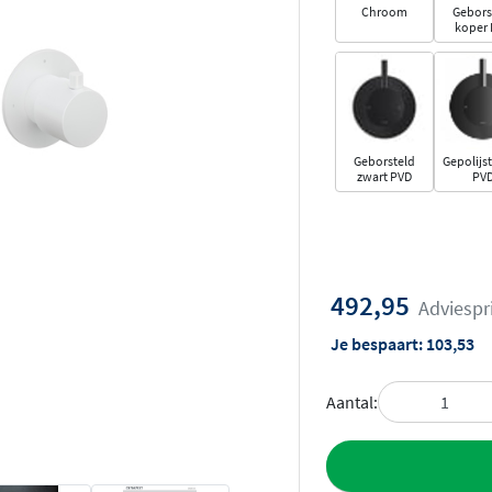
Chroom
Gebors
koper
Geborsteld
Gepolijst
zwart PVD
PV
492,95
Adviespr
Je bespaart:
103,53
Aantal:
Toevoegen aan 