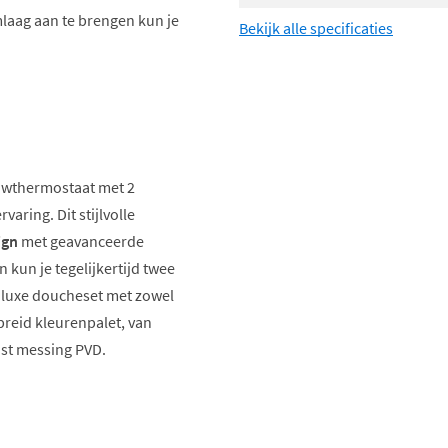
mlaag aan te brengen kun je
Bekijk alle specificaties
wthermostaat met 2
aring. Dit stijlvolle
ign
met geavanceerde
kun je tegelijkertijd twee
 luxe doucheset met zowel
reid kleurenpalet, van
jst messing PVD.