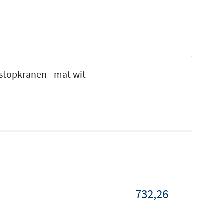
topkranen - mat wit
732,26