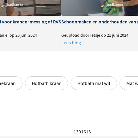
l voor kranen: messing of RVS
Schoonmaken en onderhouden van 
niel op 26 juni 2024
Geüpload door Ietsje op 21 juni 2024
Lees blog
hekraan
Hotbath kraan
Hotbath mat wit
Mat w
1391613