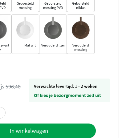
teld
Geborsteld
Geborsteld
Geborsteld
 PVD
messing
messing PVD
nikkel
 zwart
Mat wit
Verouderd ijzer
Verouderd
D
messing
ijs
596,48
Verwachte levertijd: 1 - 2 weken
Of kies je bezorgmoment zelf uit
offerte
In winkelwagen