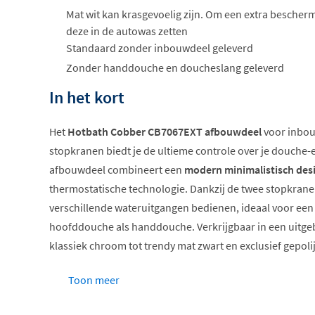
Mat wit kan krasgevoelig zijn. Om een extra bescher
deze in de autowas zetten
Standaard zonder inbouwdeel geleverd
Zonder handdouche en doucheslang geleverd
In het kort
Het
Hotbath Cobber CB7067EXT afbouwdeel
voor inbou
stopkranen biedt je de ultieme controle over je douche-erv
afbouwdeel combineert een
modern minimalistisch des
thermostatische technologie. Dankzij de twee stopkranen 
verschillende wateruitgangen bedienen, ideaal voor een
hoofddouche als handdouche. Verkrijgbaar in een uitgeb
klassiek chroom tot trendy mat zwart en exclusief gepoli
Thermostatische temperatuurregeling
Toon meer
Twee stopkranen voor dubbele bediening