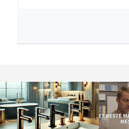
tint, een stoere matte zwarte finish of een luxueuze PVD
transformeert je badkamer tot een eigentijdse wellness r
bovendien voorzien van het Belgaqua keurmerk voor bep
hoogwaardige kwaliteit onderstreept.
Dubbele bediening voor maximaal c
Met
twee onafhankelijke stopkranen
kun je gelijktijdig
gebruiken, bijvoorbeeld een regendouche en een handd
regeling zorgt ervoor dat de watertemperatuur altijd cons
tussen de uitgangen schakelt. De ingebouwde temperatu
veiligheid, vooral in gezinnen met kinderen.
Plumber Friendly: gemakkelijke insta
Dit afbouwdeel is uitgevoerd met de
Hotbath Plumber Fr
betekent dat de installatie eenvoudiger en sneller verlo
deze doordachte constructie, die zorgt voor een probl