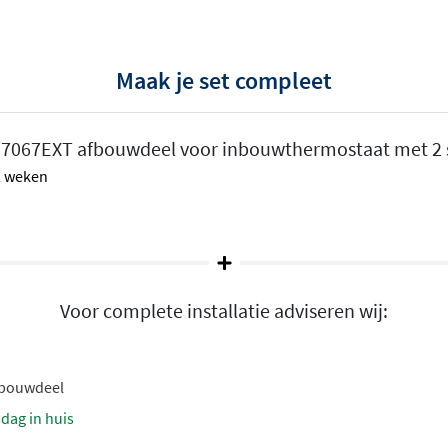
Maak je set compleet
ar
7067EXT afbouwdeel voor inbouwthermostaat met 2 s
 2 weken
 dat het bijbehorende
apart te bestellen voor een
het inbouwdeel vooraf te
onteren, handig bij
Voor complete installatie adviseren wij:
dustriële en tegelijk
nbouwdeel
akke ronde vormen en een
sdag in huis
 voor een warme koperen