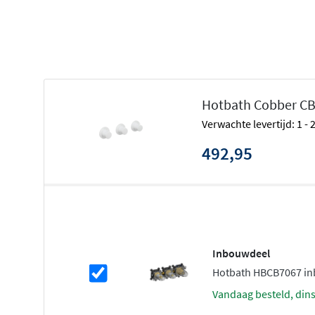
Temperatuurbegrenzing inbegrepen
Ronde rozetten voor strak design
Verkrijgbaar in 17 kleuren
Plumber Friendly installatie
Let op: inbouwdeel apart verkrijgba
Hotbath Cobber CB
Verwachte levertijd: 1 -
Dit product betreft alleen het
afbouwdeel
, wat betekent
inbouwdeel niet is inbegrepen. Je dient het inbouwdeel 
492,95
complete installatie. Dit geeft je wel de flexibiliteit om 
installeren en het afbouwdeel pas later te kiezen of te m
renovatieprojecten.
Cobber serie: industriële elegantie
Inbouwdeel
De Cobber collectie van Hotbath staat bekend om zijn
in
Hotbath HBCB7067 i
elegante uitstraling
. Deze serie kenmerkt zich door str
vandaag besteld, din
brede keuze aan bijzondere afwerkingen. Of je nu kiest