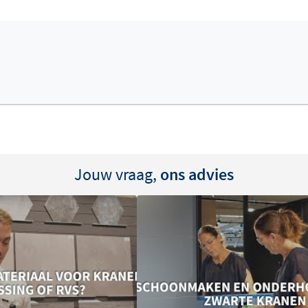
-coating, de Cobber serie
uimte. De serie is
aalde uitvoeringen, wat de
omfort
 twee wateruitgangen
ouche. De thermostatische
tant blijft, zelfs wanneer je
Jouw vraag,
ons advies
urbegrenzing biedt extra
llatie
iendly technologie
, wat
opt. Installateurs waarderen
eemloze montage en minder