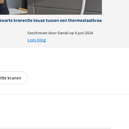
zwarte kranen
De keuze tussen een thermostaatkraan of mengkra
B
Geschreven door Daniel op 4 juni 2024
G
Lees blog
L
itte kranen