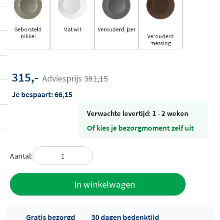
Geborsteld
Mat wit
Verouderd ijzer
nikkel
Verouderd
messing
315,-
Adviesprijs
381,15
Je bespaart:
66,15
Verwachte levertijd: 1 - 2 weken
Of kies je bezorgmoment zelf uit
Aantal:
Toevoegen
In winkelwagen
aan offerte
Gratis bezorgd
30 dagen bedenktijd