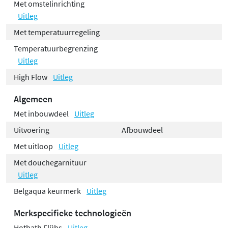
Met omstelinrichting
Uitleg
Met temperatuurregeling
Temperatuurbegrenzing
Uitleg
High Flow
Uitleg
Algemeen
Met inbouwdeel
Uitleg
Uitvoering
Afbouwdeel
Met uitloop
Uitleg
Met douchegarnituur
Uitleg
Belgaqua keurmerk
Uitleg
Merkspecifieke technologieën
Hotbath Flühs
Uitleg