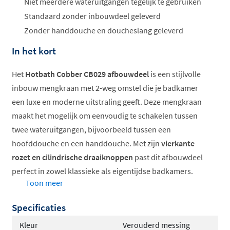
Niet meerdere wateruitgangen tegelijk te gebruiken
Standaard zonder inbouwdeel geleverd
Zonder handdouche en doucheslang geleverd
In het kort
Het
Hotbath Cobber CB029 afbouwdeel
is een stijlvolle
inbouw mengkraan met 2-weg omstel die je badkamer
een luxe en moderne uitstraling geeft. Deze mengkraan
maakt het mogelijk om eenvoudig te schakelen tussen
twee wateruitgangen, bijvoorbeeld tussen een
hoofddouche en een handdouche. Met zijn
vierkante
rozet en cilindrische draaiknoppen
past dit afbouwdeel
perfect in zowel klassieke als eigentijdse badkamers.
Toon meer
Het product is verkrijgbaar in een breed scala aan
kleuren, waardoor je altijd een afwerking vindt die bij
Specificaties
jouw interieur past.
Kleur
Verouderd messing