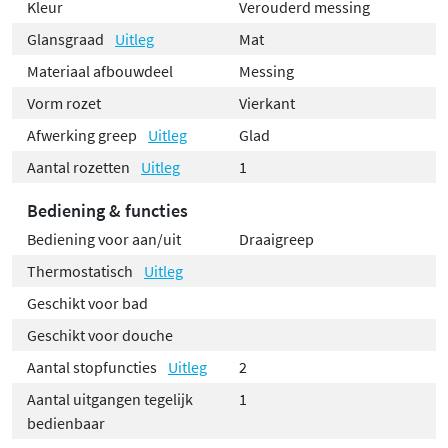
Kleur
Verouderd messing
Glansgraad
Uitleg
Mat
Materiaal afbouwdeel
Messing
Vorm rozet
Vierkant
Afwerking greep
Uitleg
Glad
Aantal rozetten
Uitleg
1
Bediening & functies
Bediening voor aan/uit
Draaigreep
Thermostatisch
Uitleg
Geschikt voor bad
Geschikt voor douche
Aantal stopfuncties
Uitleg
2
Aantal uitgangen tegelijk
1
bedienbaar