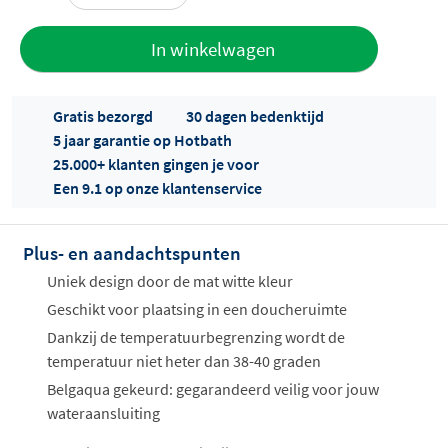
Toevoegen
In winkelwagen
aan offerte
Gratis bezorgd
30 dagen bedenktijd
5 jaar garantie op Hotbath
25.000+ klanten gingen je voor
Een 9.1 op onze klantenservice
Plus- en aandachtspunten
Offertes
ophalen...
Uniek design door de mat witte kleur
Geschikt voor plaatsing in een doucheruimte
Dankzij de temperatuurbegrenzing wordt de
temperatuur niet heter dan 38-40 graden
Belgaqua gekeurd: gegarandeerd veilig voor jouw
wateraansluiting