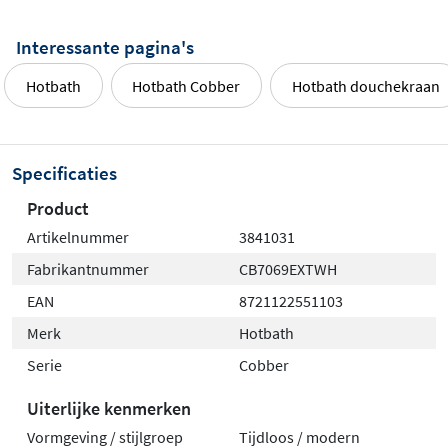
messing of hoogwaardig RVS 316, waardoor je
verzekerd bent van een duurzame en stijlvolle oplossing
Interessante pagina's
voor je badkamer. Hotbath staat bekend om het
Hotbath
Hotbath Cobber
Hotbath douchekraan
combineren van functionaliteit met elegant Italiaans
design, voor een tijdloos resultaat.
Kies voor de
Hotbath Cobber CB7069EXT
doorstroom
Specificaties
stopkraan en geniet van maximale flexibiliteit en
Product
hoogwaardige kwaliteit in jouw douche-opstelling.
Artikelnummer
3841031
Fabrikantnummer
CB7069EXTWH
EAN
8721122551103
Merk
Hotbath
Serie
Cobber
Uiterlijke kenmerken
Vormgeving / stijlgroep
Tijdloos / modern