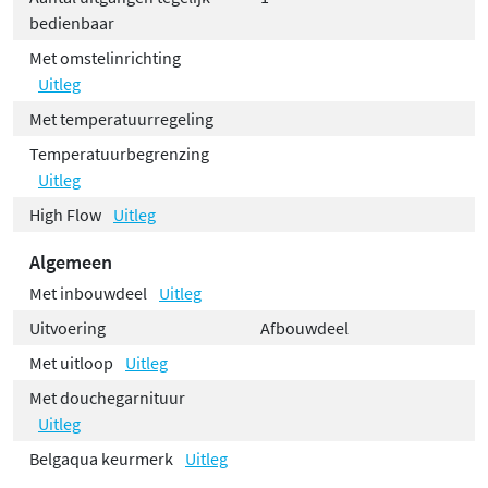
bedienbaar
Met omstelinrichting
Uitleg
Met temperatuurregeling
Temperatuurbegrenzing
Uitleg
High Flow
Uitleg
Algemeen
Met inbouwdeel
Uitleg
Uitvoering
Afbouwdeel
Met uitloop
Uitleg
Met douchegarnituur
Uitleg
Belgaqua keurmerk
Uitleg