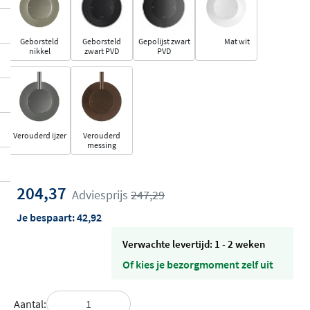
Geborsteld
Geborsteld
Gepolijst zwart
Mat wit
nikkel
zwart PVD
PVD
Verouderd ijzer
Verouderd
messing
204,37
Adviesprijs
247,29
Je bespaart:
42,92
Verwachte levertijd: 1 - 2 weken
Of kies je bezorgmoment zelf uit
Aantal: