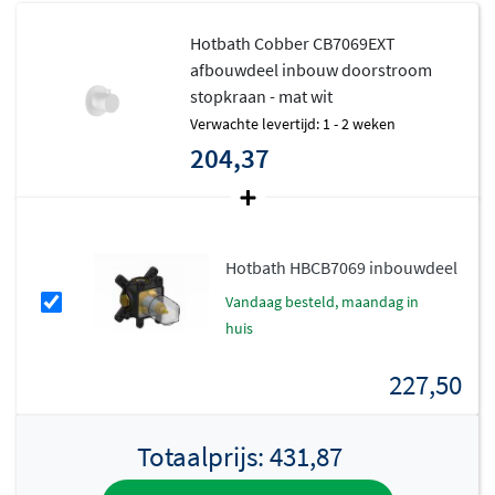
Doorstroomfunctionaliteit:
Zorgt voor
Hotbath Cobber CB7069EXT
waterdoorvoer naar volgende stopkranen, zodat
afbouwdeel inbouw doorstroom
stopkraan - mat wit
je meerdere wateruitgangen kunt bedienen in één
Verwachte levertijd: 1 - 2 weken
systeem.
204,37
Flexibel te combineren:
Ideaal te combineren met
de
CB7001EXT
inbouwthermostaat
en de
CB7069
stopkraan voor een complete en op maat
gemaakte douche-oplossing.
Hotbath HBCB7069 inbouwdeel
Let op:
Dit afbouwdeel wordt zonder inbouwdeel
vandaag besteld, maandag in
huis
geleverd en moet apart worden aangeschaft.
227,50
"Plumber-friendly" installatie
Net als alle Hotbath-producten is de CB7069 ontworpen
met de installateur in gedachten. Door gebruik van
Totaalprijs:
431,87
innovatieve technieken is deze stopkraan eenvoudig en