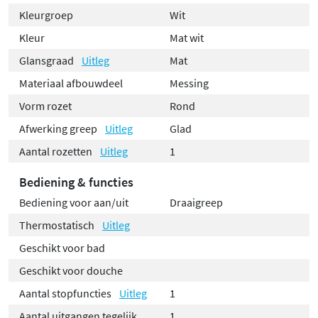
Kleurgroep
Wit
Kleur
Mat wit
Glansgraad
Uitleg
Mat
Materiaal afbouwdeel
Messing
Vorm rozet
Rond
Afwerking greep
Uitleg
Glad
Aantal rozetten
Uitleg
1
Bediening & functies
Bediening voor aan/uit
Draaigreep
Thermostatisch
Uitleg
Geschikt voor bad
Geschikt voor douche
Aantal stopfuncties
Uitleg
1
Aantal uitgangen tegelijk
1