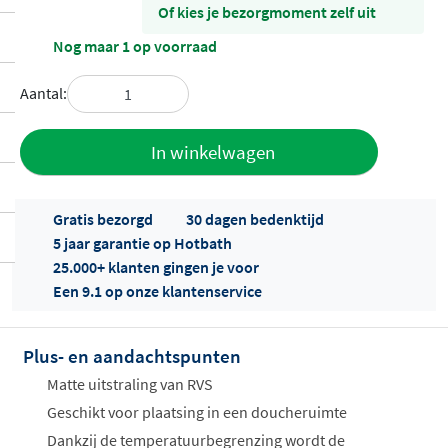
Of kies je bezorgmoment zelf uit
Nog maar 1 op voorraad
Aantal:
Toevoegen
In winkelwagen
aan offerte
Gratis bezorgd
30 dagen bedenktijd
5 jaar garantie op Hotbath
25.000+ klanten gingen je voor
Een 9.1 op onze klantenservice
Plus- en aandachtspunten
Offertes
ophalen...
Matte uitstraling van RVS
Geschikt voor plaatsing in een doucheruimte
Dankzij de temperatuurbegrenzing wordt de