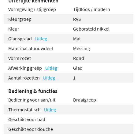
Uiterlijke kenmerken
Vormgeving / stijlgroep
Tijdloos / modern
Kleurgroep
RVS
Kleur
Geborsteld nikkel
Glansgraad
Uitleg
Mat
Materiaal afbouwdeel
Messing
Vorm rozet
Rond
Afwerking greep
Uitleg
Glad
Aantal rozetten
Uitleg
1
Bediening & functies
Bediening voor aan/uit
Draaigreep
Thermostatisch
Uitleg
Geschikt voor bad
Geschikt voor douche