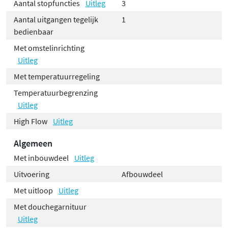
Aantal stopfuncties
Uitleg
3
Aantal uitgangen tegelijk
1
bedienbaar
Met omstelinrichting
Uitleg
Met temperatuurregeling
Temperatuurbegrenzing
Uitleg
High Flow
Uitleg
Algemeen
Met inbouwdeel
Uitleg
Uitvoering
Afbouwdeel
Met uitloop
Uitleg
Met douchegarnituur
Uitleg