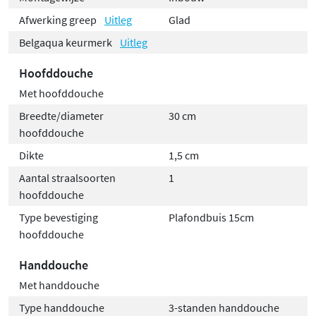
Afwerking greep
Uitleg
Glad
Belgaqua keurmerk
Uitleg
Hoofddouche
Met hoofddouche
Breedte/diameter
30 cm
hoofddouche
Dikte
1,5 cm
Aantal straalsoorten
1
hoofddouche
Type bevestiging
Plafondbuis 15cm
hoofddouche
Handdouche
Met handdouche
Type handdouche
3-standen handdouche