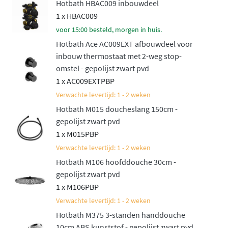
Hotbath HBAC009 inbouwdeel
voor hoge kwaliteit en een verfijnd, slank design.
1 x HBAC009
Bovendien is het een aantrekkelijk geprijsd alternatief
voor 15:00 besteld, morgen in huis.
voor de luxueuze Cobber serie. Deze set biedt niet alleen
Hotbath Ace AC009EXT afbouwdeel voor
gebruiksgemak, maar ook een luxe uitstraling die
inbouw thermostaat met 2-weg stop-
perfect in elke moderne badkamer past. Een complete
omstel - gepolijst zwart pvd
doucheset die jouw dagelijkse routine een stukje
1 x AC009EXTPBP
aangenamer maakt!
Verwachte levertijd: 1 - 2 weken
Hotbath M015 doucheslang 150cm -
Naast deze inbouwset met thermostaat is de set ook
gepolijst zwart pvd
verkrijgbaar in een variant met mengkraan. Bekijk
1 x M015PBP
daarvoor de
Hotbath ACE inbouw doucheset met
Verwachte levertijd: 1 - 2 weken
mengkraan
.
Hotbath M106 hoofddouche 30cm -
gepolijst zwart pvd
1 x M106PBP
Verwachte levertijd: 1 - 2 weken
Hotbath M375 3-standen handdouche
10cm ABS kunststof - gepolijst zwart pvd