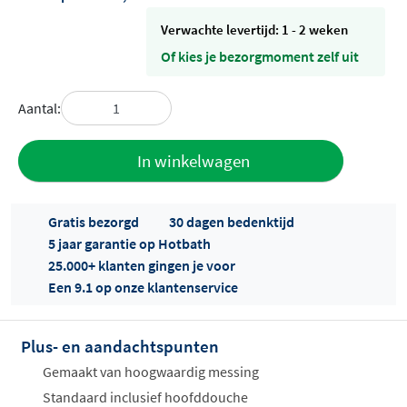
Verwachte levertijd: 1 - 2 weken
Of kies je bezorgmoment zelf uit
Aantal:
Toevoegen
In winkelwagen
aan offerte
Gratis bezorgd
30 dagen bedenktijd
5 jaar garantie op Hotbath
25.000+ klanten gingen je voor
Een 9.1 op onze klantenservice
Plus- en aandachtspunten
Offertes
ophalen...
Gemaakt van hoogwaardig messing
Standaard inclusief hoofddouche