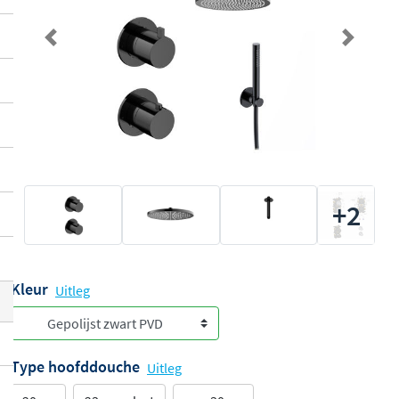
Previous
Next
+2
Kleur
Uitleg
Type hoofddouche
Uitleg