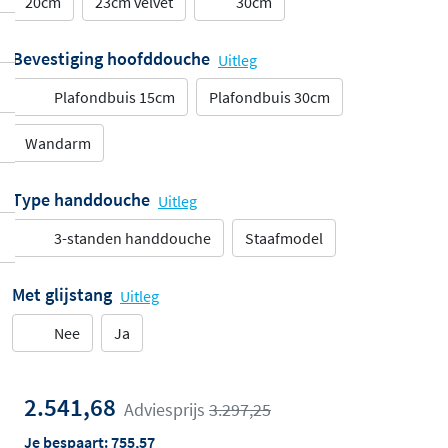
20cm
23cm velvet
30cm
Bevestiging hoofddouche
Uitleg
Plafondbuis 15cm
Plafondbuis 30cm
Wandarm
Type handdouche
Uitleg
3-standen handdouche
Staafmodel
Met glijstang
Uitleg
Nee
Ja
2.541,68
Adviesprijs
3.297,25
Je bespaart:
755,57