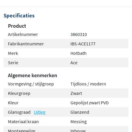
Specificaties
Product
Artikelnummer
3860310
Fabrikantnummer
IBS-ACE1177
Merk
Hotbath
Serie
Ace
Algemene kenmerken
Vormgeving / stijlgroep
Tijdloos / modern
Kleurgroep
Zwart
Kleur
Gepolijst zwart PVD
Glansgraad
Uitleg
Glanzend
Materiaal kraan
Messing
Montagewijze
Inbouw