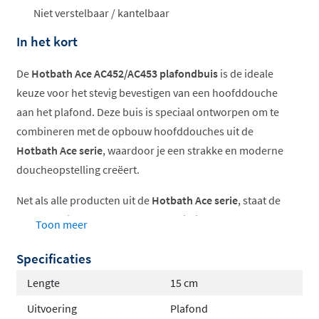
ophalen...
Niet verstelbaar / kantelbaar
In het kort
De
Hotbath Ace AC452/AC453 plafondbuis
is de ideale
keuze voor het stevig bevestigen van een hoofddouche
aan het plafond. Deze buis is speciaal ontworpen om te
combineren met de opbouw hoofddouches uit de
Hotbath Ace serie
, waardoor je een strakke en moderne
doucheopstelling creëert.
Net als alle producten uit de
Hotbath Ace serie
, staat de
plafondbuis garant voor hoge kwaliteit en een slank
Toon meer
design. De serie biedt een betaalbaar alternatief ten
Specificaties
opzichte van de Cobber serie, zonder in te leveren op
stijl of functionaliteit.
Lengte
15 cm
Uitvoering
Plafond