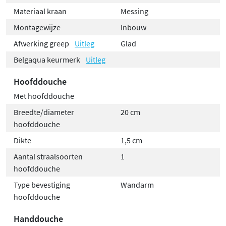
Materiaal kraan
Messing
Montagewijze
Inbouw
Afwerking greep
Uitleg
Glad
Belgaqua keurmerk
Uitleg
Hoofddouche
Met hoofddouche
Breedte/diameter
20 cm
hoofddouche
Dikte
1,5 cm
Aantal straalsoorten
1
hoofddouche
Type bevestiging
Wandarm
hoofddouche
Handdouche