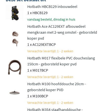
Hotbath HBCB129 inbouwdeel
Net als de rest van de
Hotbath Ace serie
staat deze set
1 x HBCB129
voor hoge kwaliteit en een verfijnd, slank design.
vandaag besteld, dinsdag in huis
Bovendien is het een aantrekkelijk geprijsd alternatief
Hotbath Ace AC129EXT afbouwdeel
voor de luxueuze Cobber serie. Deze set biedt niet alleen
mengkraan met 2-weg omstel - geborsteld
gebruiksgemak, maar ook een luxe uitstraling die
koper pvd
perfect in elke moderne badkamer past. Een complete
1 x AC129EXTBCP
doucheset die jouw dagelijkse routine een stukje
Verwachte levertijd: 1 - 2 weken
aangenamer maakt!
Hotbath M017 flexibele PVC doucheslang
150cm - geborsteld koper pvd
Naast deze inbouwset met mengkraan is de set ook
1 x M017BCP
verkrijgbaar in een variant met thermostaat. Bekijk
Verwachte levertijd: 1 - 2 weken
daarvoor de
Hotbath ACE inbouw doucheset met
Hotbath M100 hoofddouche 20cm -
thermostaat
.
geborsteld koper PVD
1 x M100BCP
Verwachte levertijd: 1 - 2 weken
Hotbath M354 staafhanddouche -