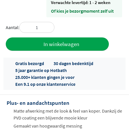
Verwachte levertijd: 1 - 2 weken
Of kies je bezorgmoment zelf uit
Aantal:
Toevoegen
In winkelwagen
aan offerte
Gratis bezorgd
30 dagen bedenktijd
5 jaar garantie op Hotbath
25.000+ klanten gingen je voor
Een 9.1 op onze klantenservice
Plus- en aandachtspunten
Offertes
ophalen...
Matte afwerking met de look & feel van koper. Dankzij de
PVD coating een blijvende mooie kleur
Gemaakt van hoogwaardig messing