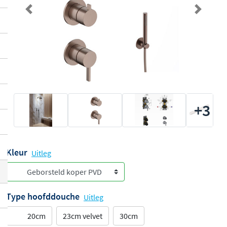
Previous
Next
+3
Kleur
Uitleg
Type hoofddouche
Uitleg
20cm
23cm velvet
30cm