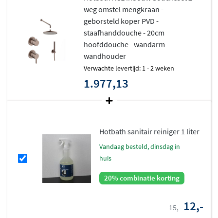
weg omstel mengkraan -
geborsteld koper PVD -
staafhanddouche - 20cm
hoofddouche - wandarm -
wandhouder
Verwachte levertijd: 1 - 2 weken
1.977,13
Hotbath sanitair reiniger 1 liter
vandaag besteld, dinsdag in
huis
20% combinatie korting
12,-
15,-