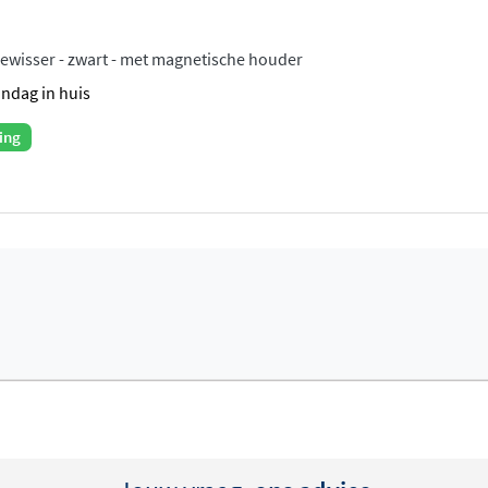
wisser - zwart - met magnetische houder
andag in huis
ing