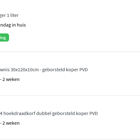
er 1 liter
andag in huis
ing
wnis 30x120x10cm - geborsteld koper PVD
1 - 2 weken
4 hoekdraadkorf dubbel geborsteld koper PVD
1 - 2 weken