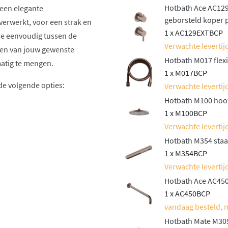
Hotbath Ace AC12
 een elegante
geborsteld koper 
erwerkt, voor een strak en
1 x AC129EXTBCP
je eenvoudig tussen de
Verwachte levertijd
ten van jouw gewenste
Hotbath M017 flex
atig te mengen.
1 x M017BCP
de volgende opties:
Verwachte levertijd
Hotbath M100 hoo
1 x M100BCP
Verwachte levertijd
lafondbuis, afhankelijk
Hotbath M354 staa
1 x M354BCP
een elegante
Verwachte levertijd
nddouche voor extra
Hotbath Ace AC450
1 x AC450BCP
vandaag besteld, 
of een handige glijstang,
Hotbath Mate M305