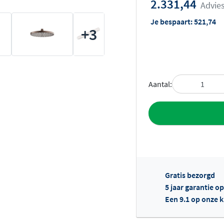
2.331,44
Advies
Je bespaart:
521,74
+3
Aantal:
Toevoegen aan 
Gratis bezorgd
5 jaar garantie o
Een 9.1 op onze 
Of