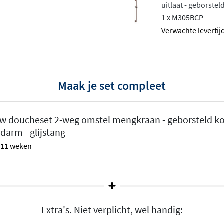
uitlaat - geborste
oor hoge kwaliteit en een
1 x M305BCP
 geprijsd alternatief voor
Verwachte levertij
ebruiksgemak, maar ook een
ast. Een complete doucheset
t!
Maak je set compleet
ijgbaar in een variant met
ucheset met thermostaat
.
w doucheset 2-weg omstel mengkraan - geborsteld ko
arm - glijstang
 - 11 weken
Extra's. Niet verplicht, wel handig: