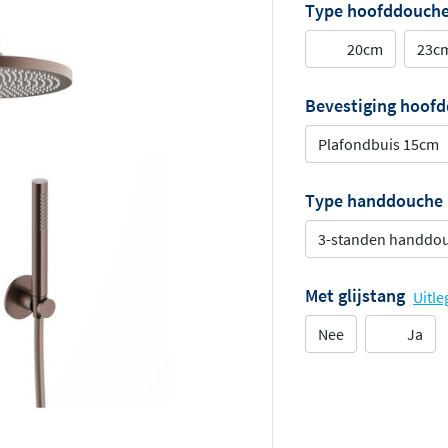
Type hoofddouch
20cm
23cm
Bevestiging hoof
Plafondbuis 15cm
Type handdouche
3-standen handdo
Met glijstang
Uitle
Nee
Ja