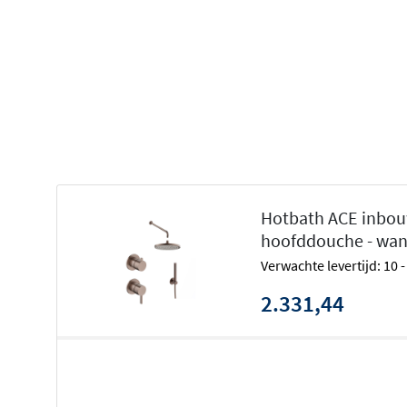
Net als de rest van de
Hotbath Ace serie
staat deze set v
verfijnd, slank design. Bovendien is het een aantrekkelijk
de luxueuze Cobber serie. Deze set biedt niet alleen g
luxe uitstraling die perfect in elke moderne badkamer p
die jouw dagelijkse routine een stukje aangenamer maak
Naast deze inbouwset met mengkraan is de set ook verkr
thermostaat. Bekijk daarvoor de
Hotbath ACE inbouw do
Hotbath ACE inbou
hoofddouche - wand
Verwachte levertijd: 10
2.331,44