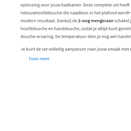
oplossing voor jouw badkamer. Deze complete set heeft
inbouwhoofddouche die naadloos in het plafond wordt v
modern resultaat. Dankzij de
2-weg mengkraan
schakel 
hoofddouche en handdouche, zodat je altijd kunt genie
douche-ervaring. De temperatuur dien je nog wel handm
Je kunt de set volledig aanpassen naar jouw smaak met 
Toon meer
Keuze uit 6 kleuren
Keuze uit 3 verschillende type hoofddouches
Hoofddouchebevestiging via een wandarm of een p
van jouw badkamerontwerp.
Handdoucheopties, waarbij je kunt kiezen tussen 
staafhanddouche of een veelzijdige 3-standen ha
comfort.
Bevestig de handdouche op een vaste wandhouder 
ideaal als je de hoogte wil aanpassen.