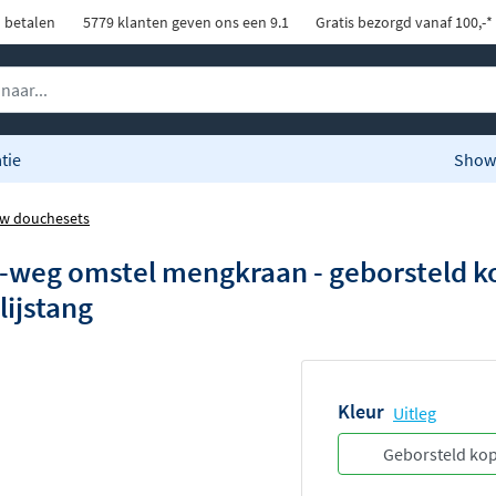
d betalen
5779 klanten geven ons een 9.1
Gratis bezorgd vanaf 100,-*
tie
Show
w douchesets
weg omstel mengkraan - geborsteld ko
ijstang
Kleur
Uitleg