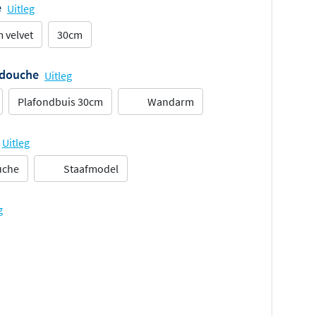
e
Uitleg
 velvet
30cm
ddouche
Uitleg
Plafondbuis 30cm
Wandarm
Uitleg
uche
Staafmodel
g