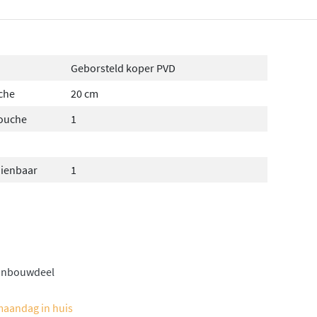
Geborsteld koper PVD
che
20 cm
douche
1
dienbaar
1
inbouwdeel
maandag in huis