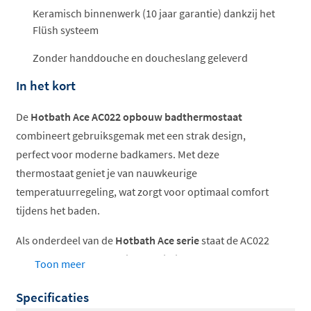
Keramisch binnenwerk (10 jaar garantie) dankzij het
Flüsh systeem
Zonder handdouche en doucheslang geleverd
In het kort
De
Hotbath Ace AC022 opbouw badthermostaat
combineert gebruiksgemak met een strak design,
perfect voor moderne badkamers. Met deze
thermostaat geniet je van nauwkeurige
temperatuurregeling, wat zorgt voor optimaal comfort
tijdens het baden.
Als onderdeel van de
Hotbath Ace serie
staat de AC022
garant voor hoogwaardige kwaliteit en een slanke
Toon meer
uitstraling, terwijl het een aantrekkelijk geprijsd
Specificaties
alternatief is voor de Cobber serie.