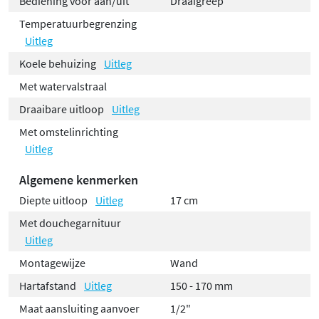
Bediening voor aan/uit
Draaigreep
Temperatuurbegrenzing
Uitleg
Koele behuizing
Uitleg
Met watervalstraal
Draaibare uitloop
Uitleg
Met omstelinrichting
Uitleg
Algemene kenmerken
Diepte uitloop
Uitleg
17 cm
Met douchegarnituur
Uitleg
Montagewijze
Wand
Hartafstand
Uitleg
150 - 170 mm
Maat aansluiting aanvoer
1/2"