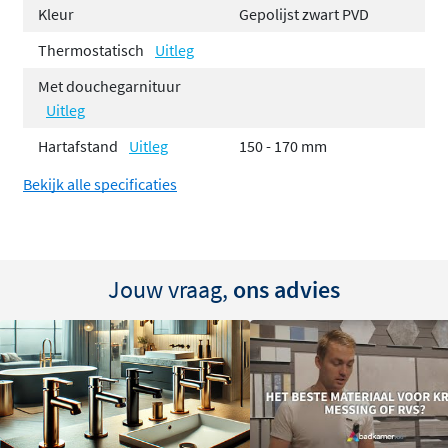
Kleur
Gepolijst zwart PVD
Let op: de thermostaat wordt geleverd
zonder
handdouche, houder en doucheslang
. Deze onderdelen
Thermostatisch
Uitleg
dien je apart bij te bestellen om je set compleet te
Met douchegarnituur
maken. Verkrijgbaar in zes stijlvolle kleuren, zodat je de
Uitleg
thermostaat perfect kunt afstemmen op jouw
Hartafstand
Uitleg
150 - 170 mm
badkamerstijl.
Bekijk alle specificaties
Jouw vraag,
ons advies