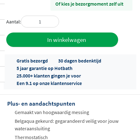
Of kies je bezorgmoment zelf uit
Aantal:
Toevoegen
In winkelwagen
aan offerte
Gratis bezorgd
30 dagen bedenktijd
5 jaar garantie op Hotbath
25.000+ klanten gingen je voor
Een 9.1 op onze klantenservice
Plus- en aandachtspunten
Offertes
ophalen...
Gemaakt van hoogwaardig messing
Belgaqua gekeurd: gegarandeerd veilig voor jouw
wateraansluiting
Thermostatisch