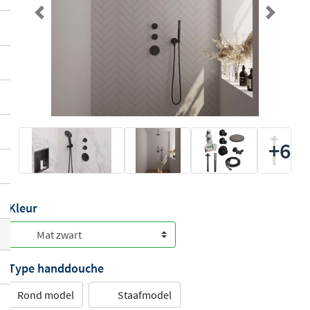
Previous
Next
+6
Kleur
Type handdouche
Rond model
Staafmodel