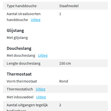
Type handdouche
Staafmodel
Aantal straalsoorten
1
handdouche
Uitleg
Glijstang
Met glijstang
Doucheslang
Met doucheslang
Uitleg
Lengte doucheslang
150 cm
Thermostaat
Vorm thermostaat
Rond
Thermostatisch
Uitleg
Met inbouwdeel
Uitleg
Aantal uitgangen tegelijk
2
bedienbaar