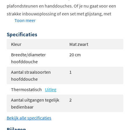
plafondsteunen en handdouches. Of je nu gaat voor een
strakke inbouwoplossing of een set met glijstang, met
Toon meer
deze doucheset geniet je van een
veilige en
comfortabele douchebeurt
met een moderne
Specificaties
uitstraling.
Kleur
Mat zwart
Thermostatische kraan met kinderbeveiliging
Breedte/diameter
20 cm
Keuze uit hoofddouche 20 cm of 30 cm
hoofddouche
Plafondsteun of gebogen wandarm leverbaar
Aantal straalsoorten
1
Optioneel met glijstang en handdouche
hoofddouche
Verkrijgbaar in diverse trendy kleuren
Thermostatisch
Uitleg
Voorgemonteerd en gebruiksvriendelijk
Aantal uitgangen tegelijk
2
Veilig en comfortabel douchen
bedienbaar
De ingebouwde thermostaat zorgt ervoor dat de
Bekijk alle specificaties
watertemperatuur altijd stabiel blijft, zelfs als er elders
Bijlagen