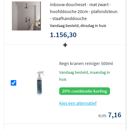
inbouw doucheset - mat zwart -
aansluitingen en een verstelbare wandaansluitbocht. De
hoofddouche 20cm - plafondsteun
regendouche heeft een dikte van 5 mm en een
- staafhanddouche
waterverbruik van 8 tot 10 liter per minuut, afhankelijk
vandaag besteld, dinsdag in huis
van de gekozen diameter. Alle componenten zijn
1.156,30
gemaakt van hoogwaardig messing en afgewerkt met
duurzame coatings, wat zorgt voor een lange
levensduur en eenvoudig onderhoud.
Regn kranen reiniger 500ml
vandaag besteld, maandag in
huis
20% combinatie korting
Kies een alternatief
7,16
8,95