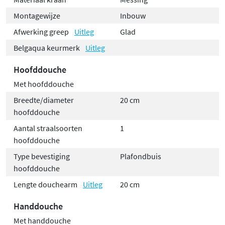
Montagewijze
Inbouw
Afwerking greep
Uitleg
Glad
Belgaqua keurmerk
Uitleg
Hoofddouche
Met hoofddouche
Breedte/diameter
20 cm
hoofddouche
Aantal straalsoorten
1
hoofddouche
Type bevestiging
Plafondbuis
hoofddouche
Lengte douchearm
Uitleg
20 cm
Handdouche
Met handdouche