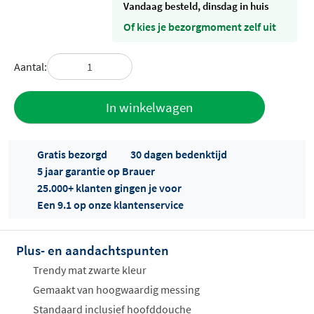
vandaag besteld, dinsdag in huis
Of kies je bezorgmoment zelf uit
Aantal:
Toevoegen
In winkelwagen
aan offerte
Gratis bezorgd
30 dagen bedenktijd
5 jaar garantie op Brauer
25.000+ klanten gingen je voor
Een 9.1 op onze klantenservice
Plus- en aandachtspunten
Offertes
ophalen...
Trendy mat zwarte kleur
Gemaakt van hoogwaardig messing
Standaard inclusief hoofddouche