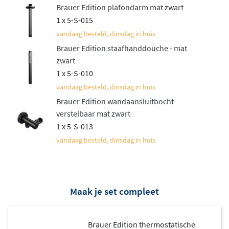
Brauer Edition plafondarm mat zwart
Stijlvolle afwerkingen voor elke
1 x 5-S-015
badkamer
vandaag besteld, dinsdag in huis
Brauer Edition staafhanddouche - mat
De Brauer Edition thermostatische inbouw doucheset is
zwart
verkrijgbaar in verschillende kleuren, waaronder
1 x 5-S-010
glanzend chroom, mat zwart, geborsteld RVS PVD,
vandaag besteld, dinsdag in huis
geborsteld koper PVD, geborsteld goud PVD en
Brauer Edition wandaansluitbocht
geborsteld gunmetal PVD. De geborstelde PVD-
verstelbaar mat zwart
afwerkingen zijn bijzonder krasbestendig en behouden
1 x 5-S-013
hun mooie uitstraling jarenlang. Hierdoor past de set
vandaag besteld, dinsdag in huis
perfect in zowel moderne als klassieke
badkamerinterieur.
Compleet en gebruiksklaar
Maak je set compleet
De set wordt geleverd inclusief een gladde ABS
Brauer Edition thermostatische
doucheslang van 150 cm met standaard 1/2"