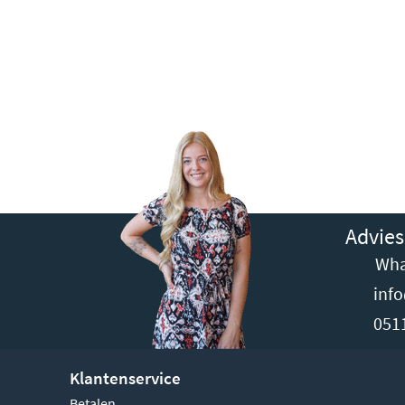
Advies
Wha
inf
051
Klantenservice
Betalen