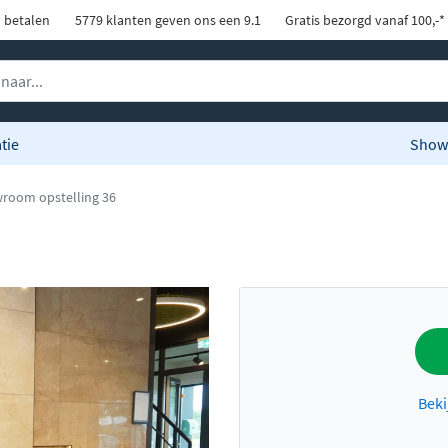
d betalen
5779 klanten geven ons een 9.1
Gratis bezorgd vanaf 100,-*
tie
Show
room opstelling 36
Beki