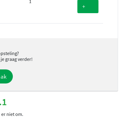
1
+
opsteling?
 je graag verder!
aak
.1
 er niet om.