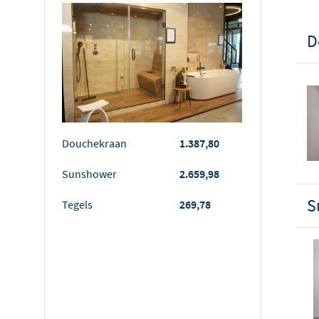
D
Douchekraan
1.387,80
Sunshower
2.659,98
S
Tegels
269,78