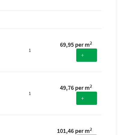
2
69,95 per m
1
+
2
49,76 per m
1
+
2
101,46 per m