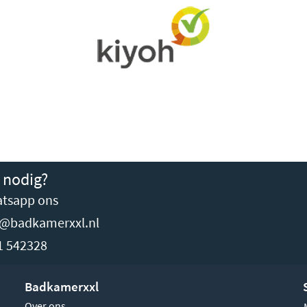
 nodig?
tsapp ons
o@badkamerxxl.nl
1 542328
Badkamerxxl
Over ons