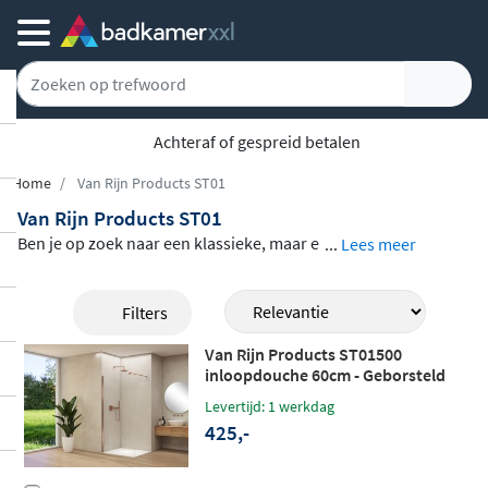
Achteraf of gespreid betalen
Home
Van Rijn Products ST01
Van Rijn Products ST01
Ben je op zoek naar een klassieke, maar e
...
Lees meer
rg stijlvolle inloopdouche, douchecabine
of nisdeur? De producten uit de ST01 seri
Filters
e van Van Rijn Products hebben een tijdlo
Van Rijn Products ST01500
ze vormgeving wat zorgt voor een prachti
inloopdouche 60cm - Geborsteld
ge uitstraling in je badkamer. Bekijk de pr
koper - zonder stabilisatiestang
Levertijd: 1 werkdag
oducten van Van Rijn Products hieronder.
425,-