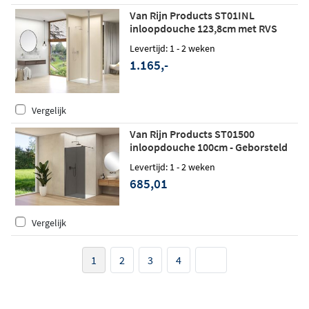
Van Rijn Products ST01INL
inloopdouche 123,8cm met RVS
staander
Levertijd: 1 - 2 weken
1.165,-
Vergelijk
Van Rijn Products ST01500
inloopdouche 100cm - Geborsteld
gunmetal - Grijs rookglas
Levertijd: 1 - 2 weken
685,01
Vergelijk
1
2
3
4