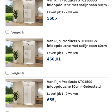
inloopdouche met satijnbaan 80cm -
Geborsteld koper
Levertijd: 1 - 2 weken
560,-
Vergelijk
Van Rijn Products ST01500GS
inloopdouche met satijnbaan 60cm -
Geborsteld gunmetal - zonder
Levertijd: 1 - 2 weken
stabilisatiestang
460,01
Vergelijk
Van Rijn Products ST01500
inloopdouche 90cm - Gebosteld
messing - Satijnglas
Levertijd: 1 - 2 weken
655,-