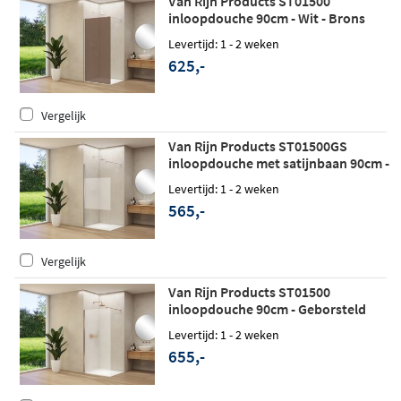
Van Rijn Products ST01500
inloopdouche 90cm - Wit - Brons
rookglas
Levertijd: 1 - 2 weken
625,-
Vergelijk
Van Rijn Products ST01500GS
inloopdouche met satijnbaan 90cm -
Mat wit
Levertijd: 1 - 2 weken
565,-
Vergelijk
Van Rijn Products ST01500
inloopdouche 90cm - Geborsteld
koper - Satijnglas
Levertijd: 1 - 2 weken
655,-