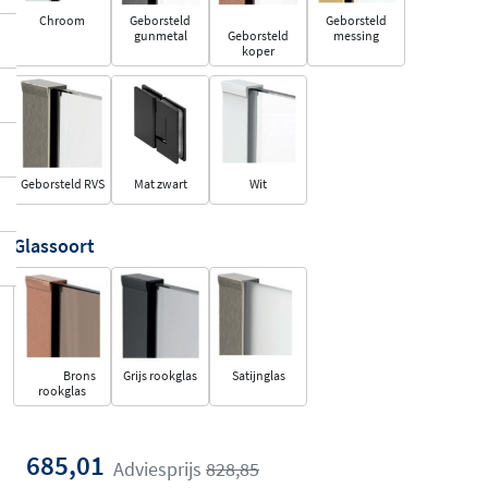
Chroom
Geborsteld
Geborsteld
gunmetal
Geborsteld
messing
koper
Geborsteld RVS
Mat zwart
Wit
Glassoort
Brons
Grijs rookglas
Satijnglas
rookglas
685,01
Adviesprijs
828,85