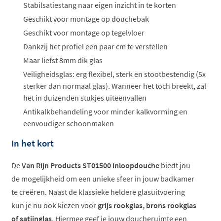
Stabilsatiestang naar eigen inzicht in te korten
Geschikt voor montage op douchebak
Geschikt voor montage op tegelvloer
Dankzij het profiel een paar cm te verstellen
Maar liefst 8mm dik glas
Veiligheidsglas: erg flexibel, sterk en stootbestendig (5x
sterker dan normaal glas). Wanneer het toch breekt, zal
het in duizenden stukjes uiteenvallen
Antikalkbehandeling voor minder kalkvorming en
eenvoudiger schoonmaken
In het kort
De
Van Rijn Products ST01500 inloopdouche
biedt jou
de mogelijkheid om een unieke sfeer in jouw badkamer
te creëren. Naast de klassieke heldere glasuitvoering
kun je nu ook kiezen voor
grijs rookglas, brons rookglas
of satijnglas
. Hiermee geef je jouw doucheruimte een