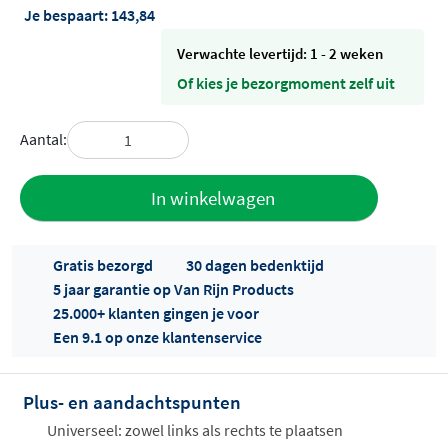
Je bespaart:
143,84
Verwachte levertijd: 1 - 2 weken
Of kies je bezorgmoment zelf uit
Aantal:
Toevoegen
In winkelwagen
aan offerte
Gratis bezorgd
30 dagen bedenktijd
5 jaar garantie op Van Rijn Products
25.000+ klanten gingen je voor
Een 9.1 op onze klantenservice
Plus- en aandachtspunten
Offertes
ophalen...
Universeel: zowel links als rechts te plaatsen