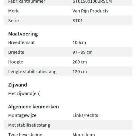
Fabrikantnummer
ST01500100BRSCM
Merk
Van Rijn Products
Serie
ST01
Maatvoering
Breedtemaat
100cm
Breedte
97 - 99 cm
Hoogte
200 cm
Lengte stabilisatiestang
120 cm
Zijwand
Met zijwand(en)
Algemene kenmerken
Montagewijze
Links/rechts
Met stabilisatiestang
Type bevestiging
Muursteun