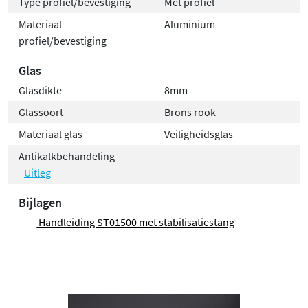
Type profiel/bevestiging
Met profiel
Materiaal
Aluminium
profiel/bevestiging
Glas
Glasdikte
8mm
Glassoort
Brons rook
Materiaal glas
Veiligheidsglas
Antikalkbehandeling
Uitleg
Bijlagen
Handleiding ST01500 met stabilisatiestang