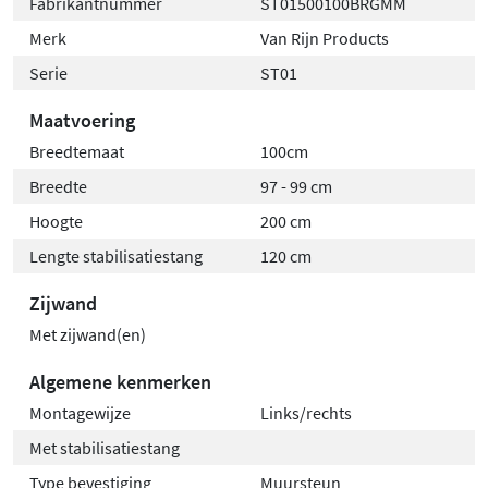
Fabrikantnummer
ST01500100BRGMM
Merk
Van Rijn Products
Serie
ST01
Maatvoering
Breedtemaat
100cm
Breedte
97 - 99 cm
Hoogte
200 cm
Lengte stabilisatiestang
120 cm
Zijwand
Met zijwand(en)
Algemene kenmerken
Montagewijze
Links/rechts
Met stabilisatiestang
Type bevestiging
Muursteun