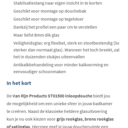
Stabilsatiestang naar eigen inzicht in te korten
Geschikt voor montage op douchebak
Geschikt voor montage op tegelvloer
Dankzij het profiel een paar cm te verstellen
Maar liefst 8mm dik glas
Veiligheidsglas: erg flexibel, sterk en stootbestendig (5x
sterker dan normaal glas). Wanneer het toch breekt, zal
het in duizenden stukjes uiteenvallen
Antikalkbehandeling voor minder kalkvorming en
eenvoudiger schoonmaken
In het kort
De
Van Rijn Products ST01500 inloopdouche
biedt jou
de mogelijkheid om een unieke sfeer in jouw badkamer
te creëren. Naast de klassieke heldere glasuitvoering
kun je nu ook kiezen voor
grijs rookglas, brons rookglas
of satijnglas
. Hiermee geef je jouw doucheruimte een