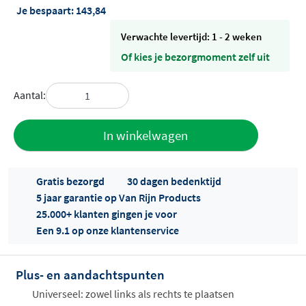
Je bespaart:
143,84
Verwachte levertijd: 1 - 2 weken
Of kies je bezorgmoment zelf uit
Aantal:
Toevoegen
In winkelwagen
aan offerte
Gratis bezorgd
30 dagen bedenktijd
5 jaar garantie op Van Rijn Products
25.000+ klanten gingen je voor
Een 9.1 op onze klantenservice
Plus- en aandachtspunten
Offertes
ophalen...
Universeel: zowel links als rechts te plaatsen