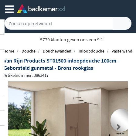
5779 klanten geven ons een 9.1
Home
Douche
Douchewanden
Inloopdouche
Vaste wand
Van Rijn Products ST01500 inloopdouche 100cm -
Geborsteld gunmetal - Brons rookglas
Artikelnummer: 3863417
Previous
Next