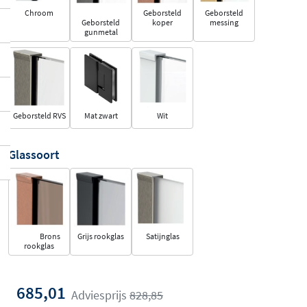
Chroom
Geborsteld
Geborsteld
Geborsteld
koper
messing
gunmetal
Geborsteld RVS
Mat zwart
Wit
Glassoort
Brons
Grijs rookglas
Satijnglas
rookglas
685,01
Adviesprijs
828,85