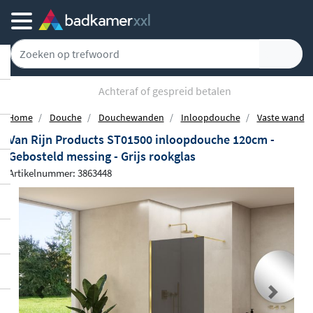
Achteraf of gespreid betalen
Home
Douche
Douchewanden
Inloopdouche
Vaste wand
Van Rijn Products ST01500 inloopdouche 120cm -
Gebosteld messing - Grijs rookglas
Artikelnummer: 3863448
Previous
Next