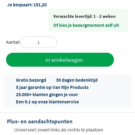
Je bespaart:
151,20
Verwachte levertijd: 1 - 2 weken
Of kies je bezorgmoment zelf uit
Aantal:
Toevoegen
In winkelwagen
aan offerte
Gratis bezorgd
30 dagen bedenktijd
5 jaar garantie op Van Rijn Products
25.000+ klanten gingen je voor
Een 9.1 op onze klantenservice
Plus- en aandachtspunten
Offertes
ophalen...
Universeel: zowel links als rechts te plaatsen