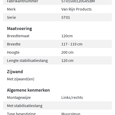
Fabrikantnummer
ST01500120GRSBM
Merk
Van Rijn Products
Serie
ST01
Maatvoering
Breedtemaat
120cm
Breedte
117 - 119 cm
Hoogte
200 cm
Lengte stabilisatiestang
120 cm
Zijwand
Met zijwand(en)
Algemene kenmerken
Montagewijze
Links/rechts
Met stabilisatiestang
Type bevestiging
Muursteun