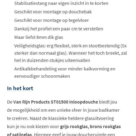
Stabilsatiestang naar eigen inzicht in te korten
Geschikt voor montage op douchebak
Geschikt voor montage op tegelvloer
Dankzij het profiel een paar cm te verstellen
Maar liefst 8mm dik glas
Veiligheidsglas: erg flexibel, sterk en stootbestendig (5x
sterker dan normaal glas). Wanneer het toch breekt, zal
het in duizenden stukjes uiteenvallen
Antikalkbehandeling voor minder kalkvorming en
eenvoudiger schoonmaken
In het kort
De
Van Rijn Products ST01500 inloopdouche
biedt jou
de mogelijkheid om een unieke sfeer in jouw badkamer
te creëren. Naast de klassieke heldere glasuitvoering
kun je nu ook kiezen voor
grijs rookglas, brons rookglas
of satijnglas
. Hiermee geef je jouw doucheruimte een