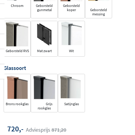
Chroom
Geborsteld
Geborsteld
gunmetal
koper
Geborsteld
messing
Geborsteld RVS
Mat zwart
Wit
Glassoort
Brons rookglas
Grijs
Satijnglas
rookglas
720,-
Adviesprijs
871,20