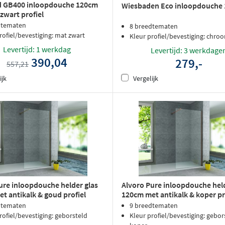
d GB400 inloopdouche 120cm
Wiesbaden Eco inloopdouche
zwart profiel
dtematen
8 breedtematen
rofiel/bevestiging: mat zwart
Kleur profiel/bevestiging: chro
Levertijd: 1 werkdag
Levertijd: 3 werkdage
390,04
279,-
557,21
ijk
Vergelijk
ure inloopdouche helder glas
Alvoro Pure inloopdouche held
t antikalk & goud profiel
120cm met antikalk & koper pr
dtematen
9 breedtematen
rofiel/bevestiging: geborsteld
Kleur profiel/bevestiging: gebor