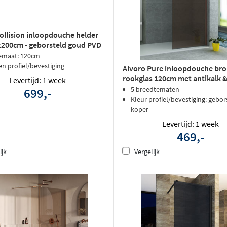
ollision inloopdouche helder
x200cm - geborsteld goud PVD
emaat: 120cm
en profiel/bevestiging
Alvoro Pure inloopdouche br
rookglas 120cm met antikalk 
Levertijd: 1 week
profiel
5 breedtematen
699,-
Kleur profiel/bevestiging: gebor
koper
Levertijd: 1 week
469,-
ijk
Vergelijk