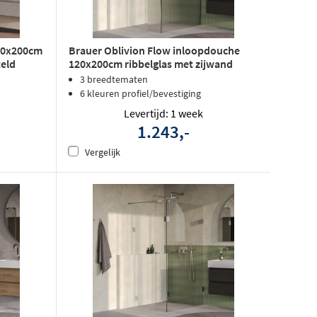
20x200cm
Brauer Oblivion Flow inloopdouche
teld
120x200cm ribbelglas met zijwand
30cm - geborsteld RVS PVD
3 breedtematen
6 kleuren profiel/bevestiging
Levertijd: 1 week
1.243,-
Vergelijk