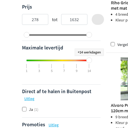
Riho Gri
Prijs
met mat 
4 bree
tot
Kleur p
Vergel
Maximale levertijd
+14 werkdagen
1
3
5
7
9
14
Direct af te halen in Buitenpost
Uitleg
Alvoro P
Ja
(1)
120cm me
9 bree
Kleur p
Promoties
Uitleg