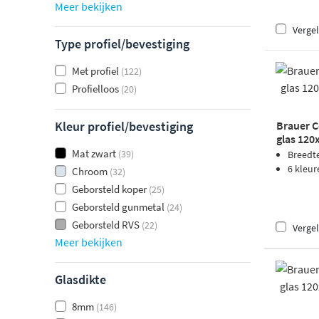
Meer bekijken
Vergel
Type profiel/bevestiging
Met profiel
(122)
Profielloos
(20)
Kleur profiel/bevestiging
Brauer C
glas 120
PVD
Mat zwart
(39)
Breedt
6 kleur
Chroom
(32)
Geborsteld koper
(25)
Geborsteld gunmetal
(24)
Geborsteld RVS
(22)
Vergel
Meer bekijken
Glasdikte
8mm
(146)