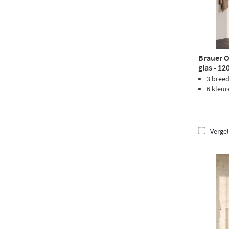
Brauer O
glas - 1
geborste
3 bree
6 kleur
Vergel