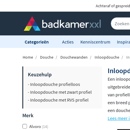
Achteraf of gesprei
Categorieën
Acties
Kenniscentrum
Inspira
Home
Douche
Douchewanden
Inloopdouche
In
Inloop
Keuzehulp
Een inloop
- Inloopdouche profielloos
uitgebreide
- Inloopdouche met zwart profiel
van profiel
- Inloopdouche met RVS profiel
een breed p
een doucheb
Merk
Lees meer 
Alvoro
(14)