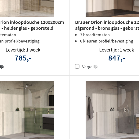
Orion inloopdouche 120x200cm
Brauer Orion inloopdouche 1
- helder glas - geborsteld
afgerond - brons glas - gebors
D
koper PVD
dtematen
3 breedtematen
en profiel/bevestiging
6 kleuren profiel/bevestiging
Levertijd: 1 week
Levertijd: 1 week
785,-
847,-
ijk
Vergelijk