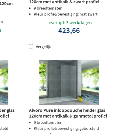
120cm met antikalk & zwart profiel
 120cm
9 breedtematen
Kleur profiel/bevestiging: mat zwart
om
Levertijd: 3 werkdagen
423,66
n
Vergelijk
er glas
Alvoro Pure inloopdouche helder glas
ofiel
120cm met antikalk & gunmetal profiel
9 breedtematen
steld
Kleur profiel/bevestiging: geborsteld