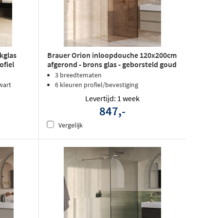
kglas
Brauer Orion inloopdouche 120x200cm
ofiel
afgerond - brons glas - geborsteld goud
PVD
3 breedtematen
wart
6 kleuren profiel/bevestiging
Levertijd: 1 week
847,-
Vergelijk