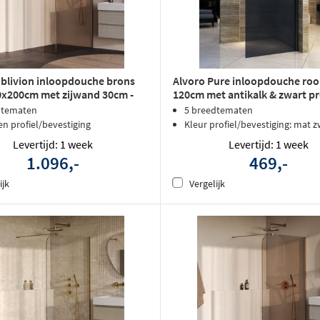
blivion inloopdouche brons
Alvoro Pure inloopdouche roo
20x200cm met zijwand 30cm -
120cm met antikalk & zwart pr
ld koper PVD
dtematen
5 breedtematen
en profiel/bevestiging
Kleur profiel/bevestiging: mat z
Levertijd: 1 week
Levertijd: 1 week
1.096,-
469,-
ijk
Vergelijk