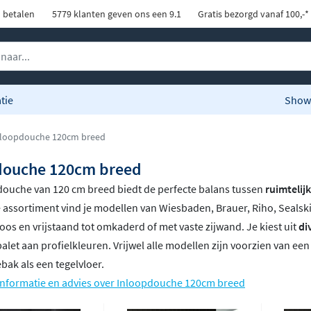
d betalen
5779 klanten geven ons een 9.1
Gratis bezorgd vanaf 100,-*
tie
Show
loopdouche 120cm breed
douche 120cm breed
douche van 120 cm breed biedt de perfecte balans tussen
ruimteli
 assortiment vind je modellen van Wiesbaden, Brauer, Riho, Sealski
loos en vrijstaand tot omkaderd of met vaste zijwand. Je kiest uit
di
alet aan profielkleuren. Vrijwel alle modellen zijn voorzien van e
ak als een tegelvloer.
informatie en advies over Inloopdouche 120cm breed