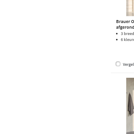
Brauer 
afgerond 
goud PV
3 bree
6 kleur
Vergel