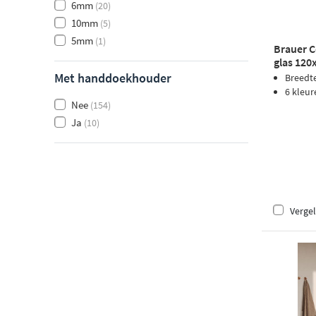
6mm
(20)
10mm
(5)
5mm
(1)
Brauer C
glas 120
Met handdoekhouder
Breedt
6 kleur
Nee
(154)
Ja
(10)
Vergel