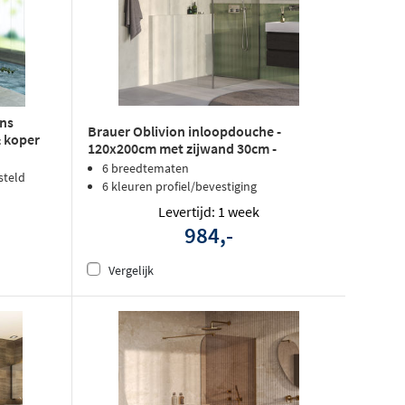
ons
Brauer Oblivion inloopdouche -
& koper
120x200cm met zijwand 30cm -
geborsteld RVS PVD
6 breedtematen
steld
6 kleuren profiel/bevestiging
Levertijd: 1 week
984,-
Vergelijk