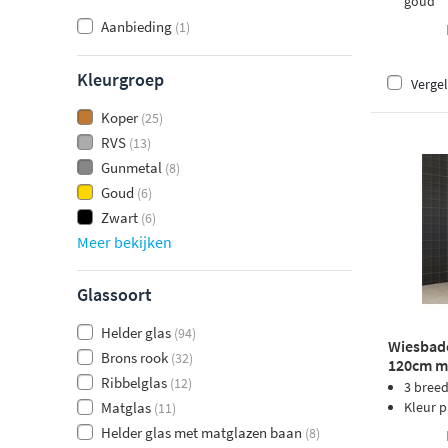
goud
Aanbieding
(1)
Kleurgroep
Vergel
Koper
(25)
RVS
(13)
Gunmetal
(8)
Goud
(6)
Zwart
(6)
Meer bekijken
Glassoort
Helder glas
(94)
Wiesbad
Brons rook
(32)
120cm m
Ribbelglas
(12)
3 bree
Matglas
Kleur p
(11)
Helder glas met matglazen baan
(8)