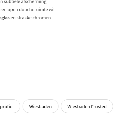
een subtiele afscherming
 een open doucheruimte wil
sglas
en strakke chromen
d inloopdouche een
profiel
Wiesbaden
Wiesbaden Frosted
heidsglas voelt stevig aan en
gt voor een zachte
ideaal voor gezinsbadkamers