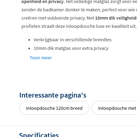
openheid en privacy
. Het volledige matglas zorgt voor 
zonder de badkamer donker te maken, perfect voor wie
creëren met voldoende privacy. Met
10mm dik veiligheid
profielen straalt deze inloopdouche luxe en kwaliteit uit.
Verkrijgbaar in verschillende breedtes
10mm dik matglas voor extra privacy
Antikalkbehandeling voor minder onderhoud
Toon meer
Inclusief stevige stabilisatiestang
Geschikt voor douchebak en tegelvloer
Extra dik glas voor luxe uitstraling
Interessante pagina's
Met een glasdikte van maar liefst 10mm heeft de Froste
Inloopdouche 120cm breed
Inloopdouche met 
robuuste en hoogwaardige uitstraling
. Het dikke veilig
geeft de douchewand een luxe karakter. Het matglas zor
lichtdoorval en biedt tegelijkertijd voldoende privacy, 
Specificaties
of ruimtes waar je niet volledig zichtbaar wilt zijn.