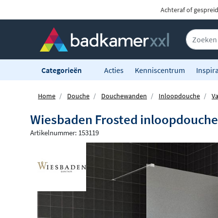
Achteraf of gesprei
Categorieën
Acties
Kenniscentrum
Inspira
Home
Douche
Douchewanden
Inloopdouche
V
Wiesbaden Frosted inloopdouch
Artikelnummer: 153119