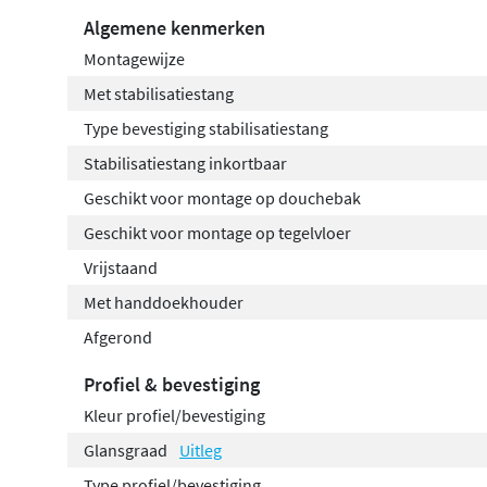
Algemene kenmerken
Montagewijze
Met stabilisatiestang
Type bevestiging stabilisatiestang
Stabilisatiestang inkortbaar
Geschikt voor montage op douchebak
Geschikt voor montage op tegelvloer
Vrijstaand
Met handdoekhouder
Afgerond
Profiel & bevestiging
Kleur profiel/bevestiging
Glansgraad
Uitleg
Type profiel/bevestiging