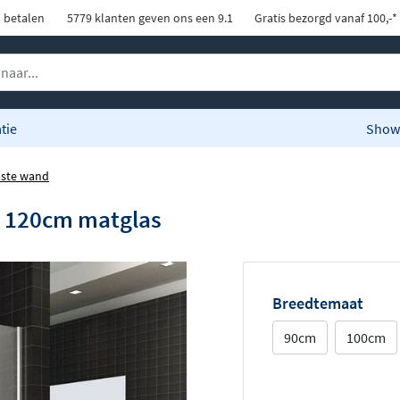
d betalen
5779 klanten geven ons een 9.1
Gratis bezorgd vanaf 100,-*
tie
Show
aste wand
e 120cm matglas
Breedtemaat
90cm
100cm