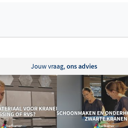
kig rozet
, zodat je de vorm
arnaast heb je de keuze uit
 nikkel PVD
, glanzend
koper PVD
. Alle afwerkingen
 een duurzame PVD-coating
Jouw vraag,
ons advies