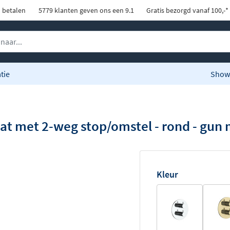
d betalen
5779 klanten geven ons een 9.1
Gratis bezorgd vanaf 100,-*
tie
Show
t met 2-weg stop/omstel - rond - gun 
Kleur