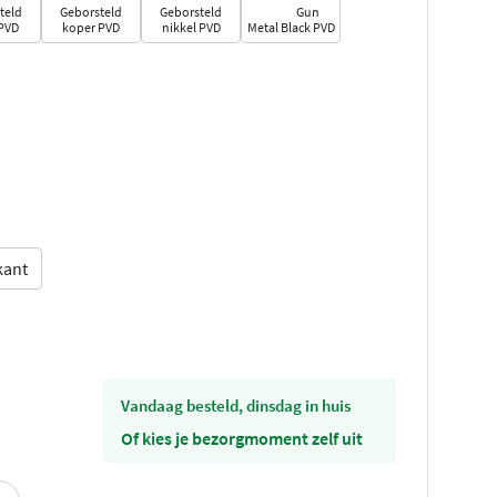
teld
Geborsteld
Geborsteld
Gun
PVD
koper PVD
nikkel PVD
Metal Black PVD
kant
vandaag besteld, dinsdag in huis
Of kies je bezorgmoment zelf uit