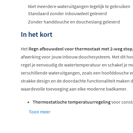
Niet meerdere wateruitgangen tegelijk te gebruiken
Standaard zonder inbouwdeel geleverd
Zonder handdouche en doucheslang geleverd
In het kort
Het
Regn afbouwdeel voor thermostaat met 2-weg stop
afwerking voor jouw inbouw douchesysteem. Met dit h
regel je eenvoudig de watertemperatuur en schakel je m
verschillende wateruitgangen, zoals een hoofddouche 
strakke design en de doordachte functionaliteit maken 
waardevolle toevoeging aan elke moderne badkamer.
Thermostatische temperatuurregeling
voor const
2-weg stop/omstel functie
Toon meer
Verkrijgbaar in rond of rechthoekig
Zes luxe kleurvarianten