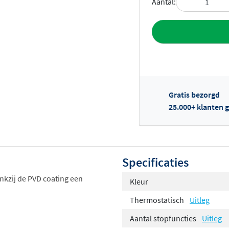
Aantal:
Toevoegen aan 
Gratis bezorgd
25.000+ klanten g
Of
Specificaties
ankzij de PVD coating een
Kleur
Thermostatisch
Uitleg
Aantal stopfuncties
Uitleg