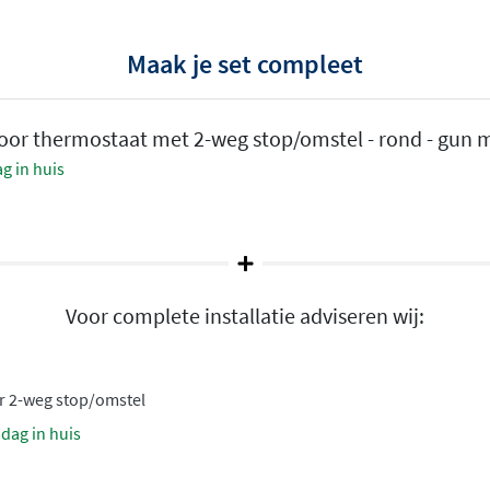
Maak je set compleet
 een constante
or thermostaat met 2-weg stop/omstel - rond - gun m
 temperatuurbegrenzing
g in huis
oral belangrijk is voor
 temperatuur in en de
cht drukschommelingen in de
angen
Voor complete installatie adviseren wij:
tussen twee
n wil je daarna onder de
r 2-weg stop/omstel
ouwdeel is geschikt voor
sdag in huis
 gebruik.