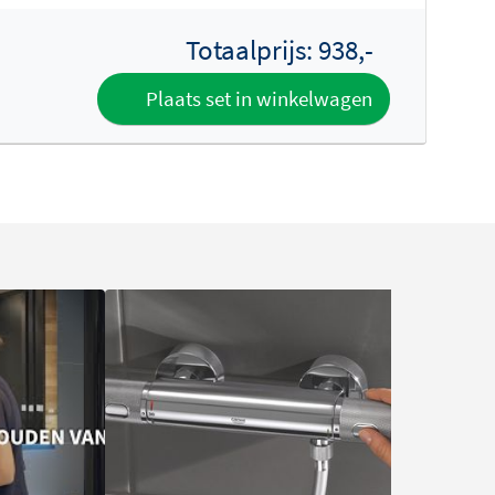
Totaalprijs:
938,-
Plaats set in winkelwagen