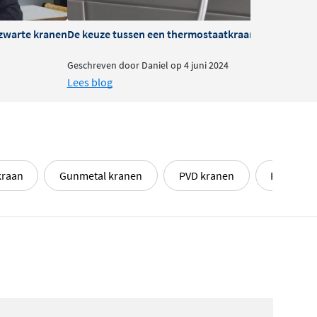
zwarte kranen
De keuze tussen een thermostaatkraan of mengkra
B
Geschreven door Daniel op 4 juni 2024
G
Lees blog
L
kraan
Gunmetal kranen
PVD kranen
Regn