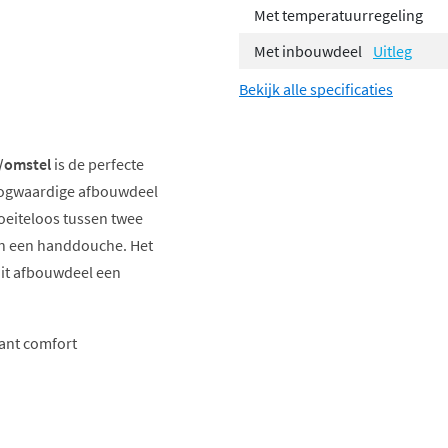
Met temperatuurregeling
Met inbouwdeel
Uitleg
Bekijk alle specificaties
/omstel
is de perfecte
oogwaardige afbouwdeel
oeiteloos tussen twee
en een handdouche. Het
dit afbouwdeel een
ant comfort