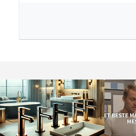
Keuze uit vorm en kleur
Dit afbouwdeel is verkrijgbaar met een
rond of rechthoe
kunt kiezen die het beste past bij jouw badkamerstijl. Da
zes prachtige kleuren:
geborsteld goud PVD
,
geborsteld
chroom
,
gun metal black PVD
,
mat zwart
of
geborsteld 
zijn gemaakt van hoogwaardig messing en voorzien van
voor jarenlang mooi gebruik.