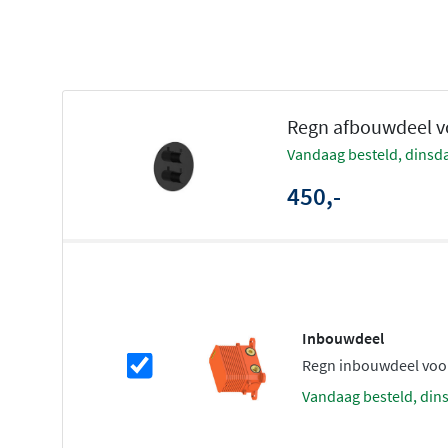
Temperatuurbegrenzing voor veiligheid
Veilig en comfortabel douchen
Dankzij de
thermostatische regeling
geniet je altijd van
Regn afbouwdeel vo
watertemperatuur tijdens het douchen. De ingebouwde
vandaag besteld, dinsda
voorkomt dat het water onverwacht te heet wordt, wat vo
gezinnen met kinderen. Je stelt eenmalig jouw gewenste
450,-
thermostaat zorgt ervoor dat deze stabiel blijft, ongea
waterleiding.
Flexibel schakelen tussen wateruitg
Met de
2-weg stop/omstel functie
schakel je eenvoudig 
Inbouwdeel
wateruitgangen. Gebruik je graag eerst de handdouche e
Regn inbouwdeel voo
hoofddouche? Eén draai aan de greep is genoeg. Het afb
vandaag besteld, din
zowel bad als douche en biedt je maximale flexibiliteit in