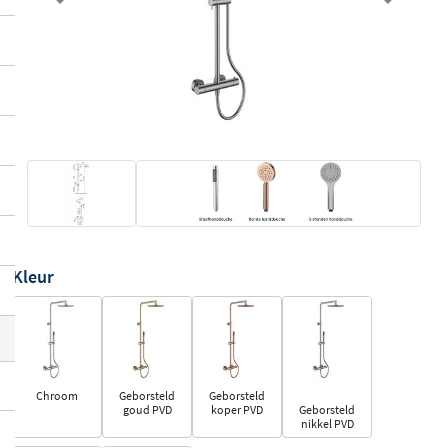
Previous
Next
Kleur
Chroom
Geborsteld
Geborsteld
goud PVD
koper PVD
Geborsteld
nikkel PVD