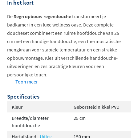
In het kort
De
Regn opbouw regendouche
transformeert je
badkamer in een luxe wellness oase. Deze complete
doucheset combineert een ruime hoofddouche van 25
cm met een handige handdouche, een thermostatische
mengkraan voor stabiele temperatuur en een strakke
opbouwmontage. Kies uit verschillende handdouche-
uitvoeringen en zes prachtige kleuren voor een
persoonlijke touch.
Toon meer
Luxe hoofddouche van 25 cm diameter
Specificaties
Thermostatische mengkraan met
temperatuurblokkering
Kleur
Geborsteld nikkel PVD
Keuze uit drie handdouche-types
Breedte/diameter
25 cm
Verkrijgbaar in zes stijlvolle kleuren
hoofddouche
Veilige 38°C temperatuurbegrenzing
Hartafstand
Uitleg
150 mm