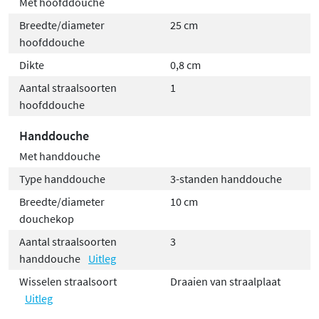
Met hoofddouche
Breedte/diameter
25 cm
hoofddouche
Dikte
0,8 cm
Aantal straalsoorten
1
hoofddouche
Handdouche
Met handdouche
Type handdouche
3-standen handdouche
Breedte/diameter
10 cm
douchekop
Aantal straalsoorten
3
handdouche
Uitleg
Wisselen straalsoort
Draaien van straalplaat
Uitleg