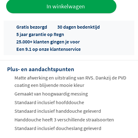
Toevoegen
In winkelwagen
aan offerte
Gratis bezorgd
30 dagen bedenktijd
5 jaar garantie op Regn
25.000+ klanten gingen je voor
Een 9.1 op onze klantenservice
Plus- en aandachtspunten
Offertes
ophalen...
Matte afwerking en uitstraling van RVS. Dankzij de PVD
coating een blijvende mooie kleur
Gemaakt van hoogwaardig messing
Standaard inclusief hoofddouche
Standaard inclusief handdouche geleverd
Handdouche heeft 3 verschillende straalsoorten
Standaard inclusief doucheslang geleverd