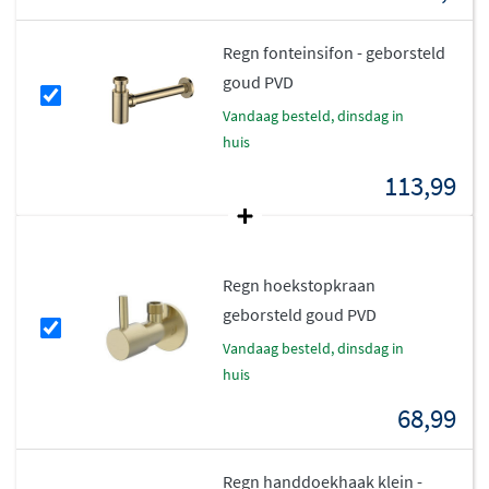
krasbestendige afwerking die jarenlang mooi blijft.
Eenvoudige montage en praktisch in
Regn fonteinsifon - geborsteld
gebruik
goud PVD
vandaag besteld, dinsdag in
De kraan wordt geleverd
inclusief rozetten
, waardoor
huis
de montage eenvoudig en netjes is. De aansluiting is
113,99
geschikt voor
alleen koud water
, wat ideaal is voor een
fonteintje in het toilet. Het materiaal is hoogwaardig
messing
, wat zorgt voor een lange levensduur en
betrouwbare prestaties.
Regn hoekstopkraan
geborsteld goud PVD
vandaag besteld, dinsdag in
huis
68,99
Regn handdoekhaak klein -