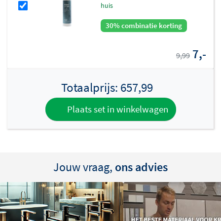
huis
30% combinatie korting
7,-
9,99
Totaalprijs:
657,99
Plaats set in winkelwagen
Jouw vraag,
ons advies