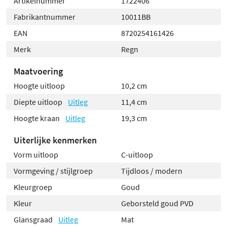
Artikelnummer
1722406
Fabrikantnummer
10011BB
EAN
8720254161426
Merk
Regn
Maatvoering
Hoogte uitloop
10,2 cm
Diepte uitloop
Uitleg
11,4 cm
Hoogte kraan
Uitleg
19,3 cm
Uiterlijke kenmerken
Vorm uitloop
C-uitloop
Vormgeving / stijlgroep
Tijdloos / modern
Kleurgroep
Goud
Kleur
Geborsteld goud PVD
Glansgraad
Uitleg
Mat