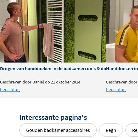
opgeruimd. De enkele stang biedt voldoende ruimte voo
een hoogte van slechts 18 mm zeer compact. Het strakke 
elke badkamerstijl, van klassiek tot hedendaags.
Duurzaam en stevig
De handdoekhouder is vervaardigd uit
duurzaam messi
levensduur en een stevige constructie. De verschillende
geborsteld koper en gun metal black, zijn niet alleen mo
Drogen van handdoeken in de badkamer: do's & dont's
Handdoeken in 
bestand tegen vocht en dagelijks gebruik.
Geschreven door Daniel op 21 oktober 2024
Geschreven door 
Eenvoudige montage
Lees blog
Lees blog
De Regn handdoekhouder wordt geleverd met
alle beno
bevestigingsmaterialen
en is eenvoudig aan de wand te
Interessante pagina's
bevestiging zorgt voor een naadloze integratie in jouw 
schroeven of bevestigingspunten.
Gouden badkamer accessoires
Regn
Re