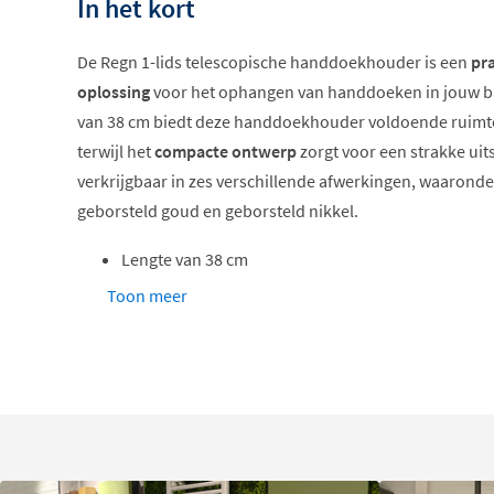
In het kort
De Regn 1-lids telescopische handdoekhouder is een
pra
oplossing
voor het ophangen van handdoeken in jouw b
van 38 cm biedt deze handdoekhouder voldoende ruimt
terwijl het
compacte ontwerp
zorgt voor een strakke uits
verkrijgbaar in zes verschillende afwerkingen, waarond
geborsteld goud en geborsteld nikkel.
Lengte van 38 cm
Verdekte wandmontage
Toon meer
Gemaakt van hoogwaardig messing
Verkrijgbaar in zes kleuren
Inclusief bevestigingsmateriaal
Strak en minimalistisch
Dankzij de
verdekte bevestiging
oogt deze handdoekho