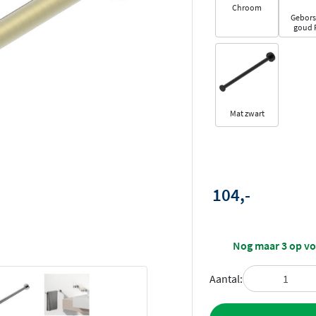
Chroom
Gebors
goud 
Mat zwart
104,-
Nog maar 3 op v
Aantal:
Toevoegen aan 