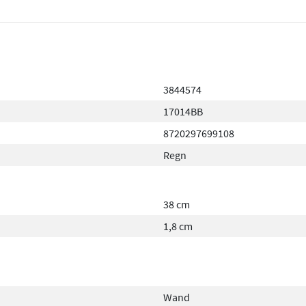
3844574
17014BB
8720297699108
Regn
38 cm
1,8 cm
Wand