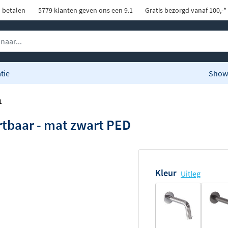
d betalen
5779 klanten geven ons een 9.1
Gratis bezorgd vanaf 100,-*
tie
Show
n
rtbaar - mat zwart PED
Kleur
Uitleg