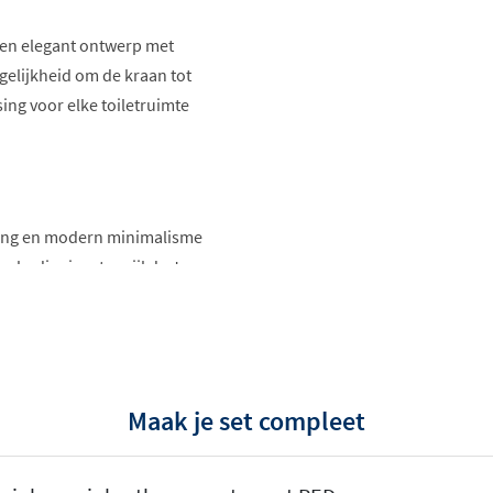
een elegant ontwerp met
ogelijkheid om de kraan tot
ing voor elke toiletruimte
ijning en modern minimalisme
e bediening, terwijl de J-
kraan biedt een perfecte
dloos aan bij hedendaagse
Maak je set compleet
meest geavanceerde
: