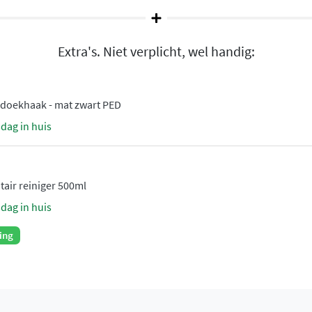
uatie.
Extra's. Niet verplicht, wel handig:
l.
gs met PVD- en PED-
doekhaak - mat zwart PED
sdag in huis
loodvrij.
durige kwaliteit.
tair reiniger 500ml
etruimte
sdag in huis
or een oplossing die zowel
ing
gwaardige materialen en de
anvulling op elke
 uitstraling en geniet van