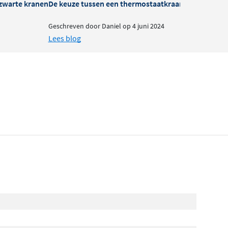
zwarte kranen
De keuze tussen een thermostaatkraan of mengkra
B
Geschreven door Daniel op 4 juni 2024
G
Lees blog
L