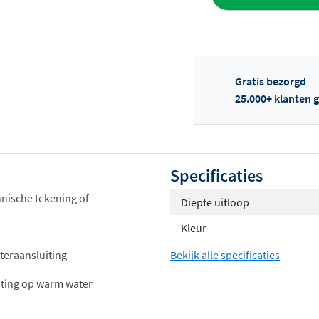
Gratis bezorgd
25.000+ klanten g
Of
Specificaties
chnische tekening of
Diepte uitloop
Kleur
teraansluiting
Bekijk alle specificaties
uiting op warm water