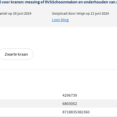
l voor kranen: messing of RVS
Schoonmaken en onderhouden van 
niel op 26 juni 2024
Geüpload door Ietsje op 21 juni 2024
Lees blog
Zwarte kraan
4296739
6803052
8718835382360