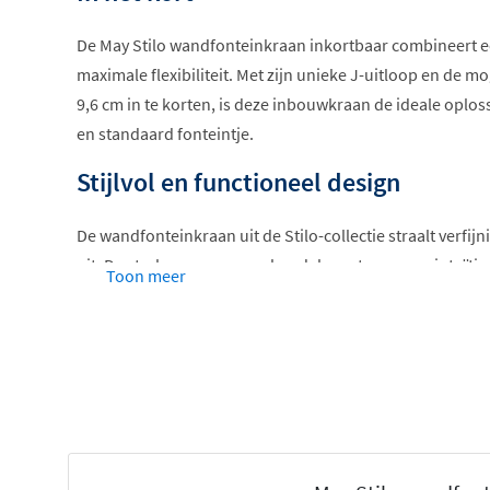
De May Stilo wandfonteinkraan inkortbaar combineert 
maximale flexibiliteit. Met zijn unieke J-uitloop en de m
9,6 cm in te korten, is deze inbouwkraan de ideale oploss
en standaard fonteintje.
Stijlvol en functioneel design
De wandfonteinkraan uit de Stilo-collectie straalt verf
uit. De strak vormgegeven hendel zorgt voor een intuïtiev
Toon meer
uitloop een subtiele en elegante uitstraling geeft. Deze 
balans tussen esthetiek en gebruiksgemak, en sluit naa
interieurtrends.
Beschikbaar in zes stijlvolle kleuren
Met keuze uit zes prachtige kleuren, afgewerkt met de 
coatingtechnologieën, past de kraan perfect bij jouw stijl