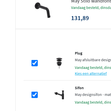
May Stilo wandfont
vandaag besteld, dinsda
PVD (Physical Vapour Deposition)
: een duurzame,
131,89
die jarenlang mooi blijft.
PED (Pulse Electro Deposition)
: biedt een krasva
voor intensief gebruik.
Dankzij deze coatings blijft de kraan zijn luxe uitstraling
dagelijks gebruik.
Plug
Duurzame en hoogwaardige materia
May afsluitbare desig
vandaag besteld, din
De kraan is vervaardigd uit duurzaam messing, een mate
Kies een alternatief
zijn lange levensduur en betrouwbaarheid. Met een loodg
het ook een veilige en milieuvriendelijke keuze. De ho
Sifon
van gerenommeerde Europese merken zorgen voor een 
May designsifon - ma
onberispelijke waterstroom.
vandaag besteld, din
Voordelen van de May Stilo wandfon