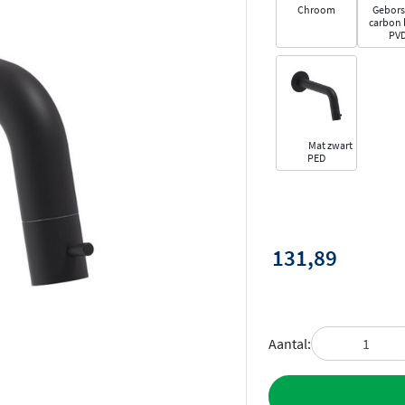
Chroom
Gebors
carbon 
PV
Mat zwart
PED
131,89
Aantal:
Toevoegen aan 