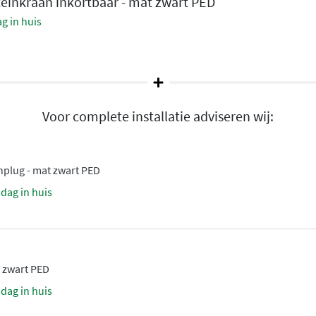
einkraan inkortbaar - mat zwart PED
g in huis
 krasbestendige afwerking
ste en beschermende coating
Voor complete installatie adviseren wij:
 behouden, zelfs bij
len
nplug - mat zwart PED
sdag in huis
riaal dat bekendstaat om
ehalte van slechts 0,3% is
ogwaardige binnenwerken
soepele werking en een
t zwart PED
sdag in huis
teinkraan