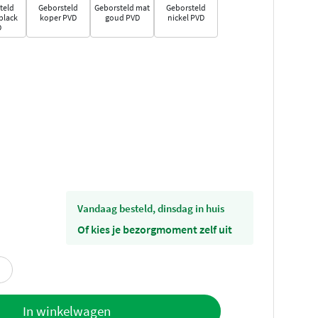
teld
Geborsteld
Geborsteld mat
Geborsteld
black
koper PVD
goud PVD
nickel PVD
D
vandaag besteld, dinsdag in huis
Of kies je bezorgmoment zelf uit
offerte
In winkelwagen