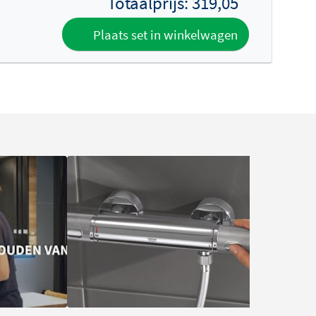
Totaalprijs:
319,05
Plaats set in winkelwagen