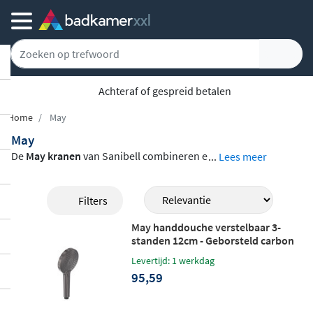
Achteraf of gespreid betalen
Home
May
May
De
May kranen
van Sanibell combineren e
...
Lees meer
en aantrekkelijk design met betaalbaarhei
d, waardoor ze ideaal zijn voor wie een stij
Filters
lvolle badkamer wil creëren zonder het bu
May handdouche verstelbaar 3-
dget te overschrijden. Als Nederlands mer
standen 12cm - Geborsteld carbon
k richt May zich op het
midden- tot midde
black PVD
Levertijd: 1 werkdag
nlaagsegment
, wat betekent dat je hoogw
95,59
aardige kranen krijgt tegen een voordelig
e prijs. Het assortiment bestaat voorname