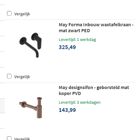
lijk uit
opbouwkranen
, een praktische ke
Vergelijk
uze die perfect aansluit bij uiteenlopende
badkamerstijlen. Daarnaast is May een vo
May Forma Inbouw wastafelkraan -
mat zwart PED
ordelig alternatief voor bijvoorbeeld
Ivy
.
Levertijd: 1 werkdag
325,49
Vergelijk
May designsifon - geborsteld mat
koper PVD
Levertijd: 3 werkdagen
143,99
Vergelijk