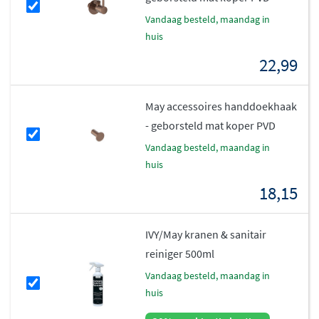
investering.
vandaag besteld, maandag in
huis
De perfecte finishing touch voor
22,99
jouw toiletruimte
Met de May Forma fonteinkraan Model S haal je een
May accessoires handdoekhaak
compacte, elegante en duurzame oplossing in huis.
- geborsteld mat koper PVD
Deze kraan tilt het design van je toiletruimte naar een
vandaag besteld, maandag in
hoger niveau en biedt tegelijkertijd de betrouwbaarheid
huis
die je van MAY mag verwachten. Maak je keuze uit de
18,15
stijlvolle kleuren en geniet van de perfecte combinatie
van verfijning en functionaliteit!
IVY/May kranen & sanitair
reiniger 500ml
vandaag besteld, maandag in
huis