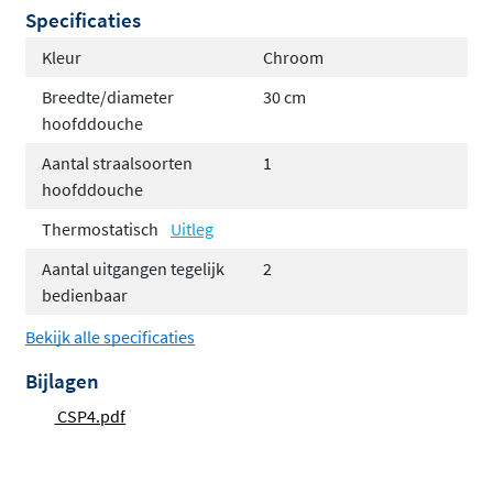
en inbouwdeel, waardoor je direct kunt genieten van
Specificaties
een luxe douche-ervaring.
Kleur
Chroom
Thermostatisch binnenwerk voor constante
Breedte/diameter
30 cm
temperatuur
hoofddouche
Keuze uit verschillende hoofddouche formaten
Aantal straalsoorten
1
Inclusief 3-standen handdouche of satin spray
hoofddouche
Compleet met glijstang of wandhouder
Thermostatisch
Uitleg
Hoogwaardig messing met duurzame afwerking
Verkrijgbaar in meerdere kleuren
Aantal uitgangen tegelijk
2
bedienbaar
Kies je ideale douchebeleving
Bekijk alle specificaties
Deze regendoucheset biedt je de vrijheid om je douche
Bijlagen
helemaal naar wens samen te stellen. Je kunt kiezen uit
CSP4.pdf
hoofddouches van 20, 25 of 30 centimeter
in zowel een
slim als medium uitvoering, afhankelijk van je voorkeur
en de grootte van je doucheruimte. De hoofddouche