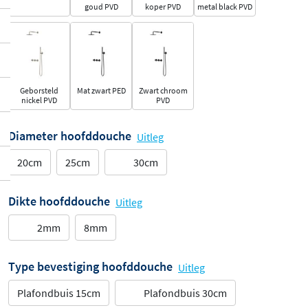
goud PVD
koper PVD
metal black PVD
Geborsteld
Mat zwart PED
Zwart chroom
nickel PVD
PVD
Diameter hoofddouche
Uitleg
20cm
25cm
30cm
Dikte hoofddouche
Uitleg
2mm
8mm
Type bevestiging hoofddouche
Uitleg
Plafondbuis 15cm
Plafondbuis 30cm