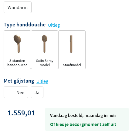
Wandarm
Type handdouche
Uitleg
3-standen
Satin Spray
handdouche
model
Staafmodel
Met glijstang
Uitleg
Nee
Ja
1.559,01
vandaag besteld, maandag in huis
Of kies je bezorgmoment zelf uit