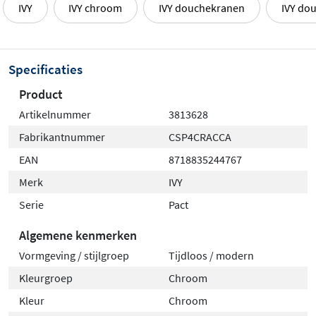
IVY
IVY chroom
IVY douchekranen
IVY do
Specificaties
Product
Artikelnummer
3813628
Fabrikantnummer
CSP4CRACCA
EAN
8718835244767
Merk
IVY
Serie
Pact
Algemene kenmerken
Vormgeving / stijlgroep
Tijdloos / modern
Kleurgroep
Chroom
Kleur
Chroom