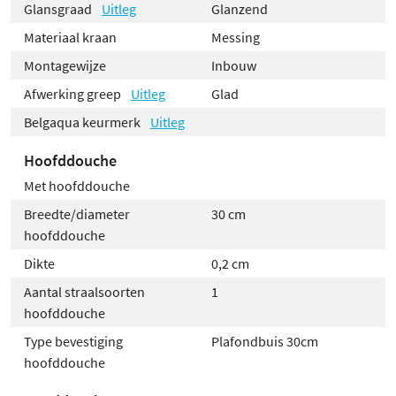
Glansgraad
Uitleg
Glanzend
Materiaal kraan
Messing
Montagewijze
Inbouw
Afwerking greep
Uitleg
Glad
Belgaqua keurmerk
Uitleg
Hoofddouche
Met hoofddouche
Breedte/diameter
30 cm
hoofddouche
Dikte
0,2 cm
Aantal straalsoorten
1
hoofddouche
Type bevestiging
Plafondbuis 30cm
hoofddouche