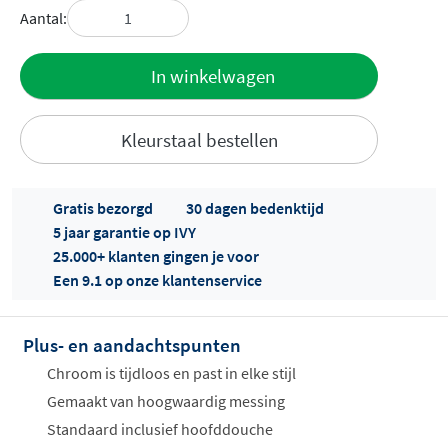
Aantal:
Toevoegen
In winkelwagen
aan offerte
Kleurstaal bestellen
Gratis bezorgd
30 dagen bedenktijd
5 jaar garantie op IVY
25.000+ klanten gingen je voor
Een 9.1 op onze klantenservice
Offertes
ophalen...
Plus- en aandachtspunten
Chroom is tijdloos en past in elke stijl
Gemaakt van hoogwaardig messing
Standaard inclusief hoofddouche