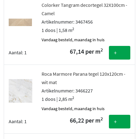
Colorker Tangram decortegel 32X100cm -
Camel
Artikelnummer: 3467456
2
1 doos | 1,58 m
vandaag besteld, maandag in huis
2
67,14 per m
+
Aantal:
1
Roca Marmore Parana tegel 120x120cm -
wit mat
Artikelnummer: 3466227
2
1 doos | 2,85 m
vandaag besteld, maandag in huis
2
66,22 per m
+
Aantal:
1