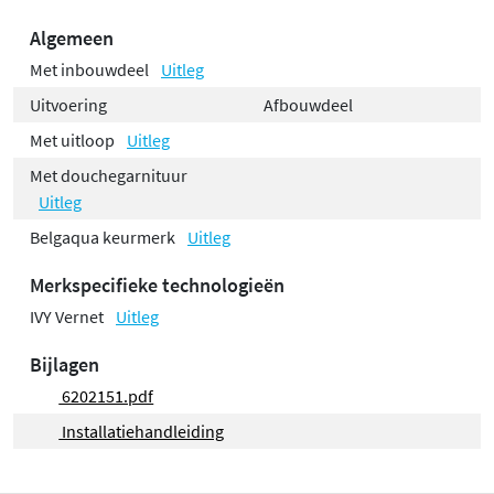
Algemeen
Met inbouwdeel
Uitleg
Uitvoering
Afbouwdeel
Met uitloop
Uitleg
Met douchegarnituur
Uitleg
Belgaqua keurmerk
Uitleg
Merkspecifieke technologieën
IVY Vernet
Uitleg
Bijlagen
6202151.pdf
Installatiehandleiding