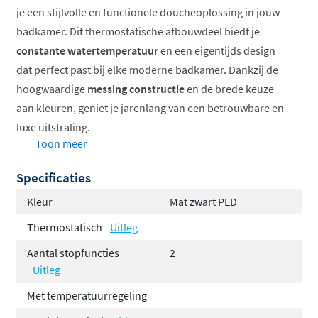
je een stijlvolle en functionele doucheoplossing in jouw
badkamer. Dit thermostatische afbouwdeel biedt je
constante watertemperatuur
en een eigentijds design
dat perfect past bij elke moderne badkamer. Dankzij de
hoogwaardige
messing constructie
en de brede keuze
aan kleuren, geniet je jarenlang van een betrouwbare en
luxe uitstraling.
Toon meer
Constante temperatuurregeling voor comfortabel
Specificaties
douchen
Verkrijgbaar in verschillende trendy afwerkingen
Kleur
Mat zwart PED
Hoogwaardig messing voor lange levensduur
Thermostatisch
Uitleg
Keuze uit 1, 2 of 3 stopfuncties
Aantal stopfuncties
2
Temperatuurbegrenzing voor extra veiligheid
Uitleg
Tijdloos rond rozet ontwerp
Met temperatuurregeling
Thermostatisch comfort voor elke