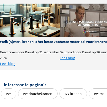
Makkelijke installatie met apart
inbouwdeel
Dit afbouwdeel wordt geleverd zonder inbouwdeel, dat
je apart bij kunt bestellen. Dit geeft je de flexibiliteit om
de installatie perfect af te stemmen op jouw situatie. Het
Welk (A)merk kranen is het beste voor je badkamer?
Beste materiaal voor kranen:
ronde rozet zorgt voor een strakke afwerking tegen de
muur en het geheel past zowel in een douche als in een
Geschreven door Daniel op 21 september
Geüpload door Daniel op 26 juni
badopstelling.
Lees blog
2024
Lees blog
Interessante pagina's
IVY
IVY douchekranen
IVY kranen
IVY mat