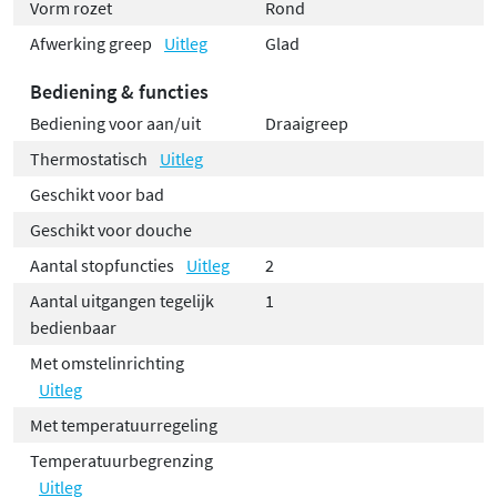
Vorm rozet
Rond
Afwerking greep
Uitleg
Glad
Bediening & functies
Bediening voor aan/uit
Draaigreep
Thermostatisch
Uitleg
Geschikt voor bad
Geschikt voor douche
Aantal stopfuncties
Uitleg
2
Aantal uitgangen tegelijk
1
bedienbaar
Met omstelinrichting
Uitleg
Met temperatuurregeling
Temperatuurbegrenzing
Uitleg