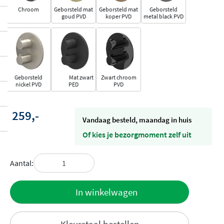
Chroom
Geborsteld mat
Geborsteld mat
Geborsteld
goud PVD
koper PVD
metal black PVD
Geborsteld
Mat zwart
Zwart chroom
nickel PVD
PED
PVD
259,-
vandaag besteld, maandag in huis
Of kies je bezorgmoment zelf uit
Aantal:
Toevoegen
In winkelwagen
aan offerte
Kleurstaal bestellen