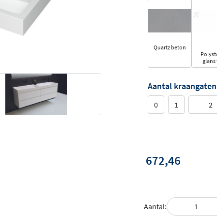
Quartz beton
Polys
glans 
Aantal kraangaten
0
1
2
672,46
Aantal: