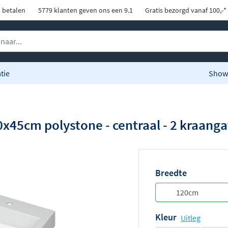
d betalen
5779 klanten geven ons een 9.1
Gratis bezorgd vanaf 100,-*
tie
Show
5cm polystone - centraal - 2 kraangat
Breedte
Kleur
Uitleg