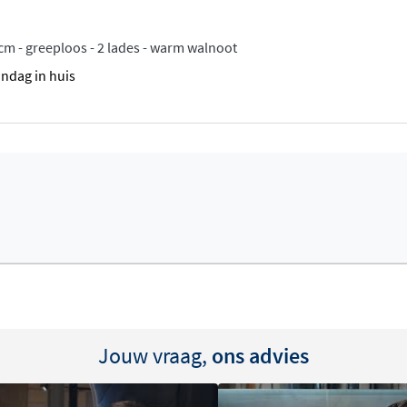
ppen is polystone ideaal
m - greeploos - 2 lades - warm walnoot
andag in huis
or 93 procent uit natuurlijke
s. Het materiaal is hard,
wijder je het beste direct
omen. Gebruik uitsluitend
d na met een zachte doek.
uartz.
at je hem kunt combineren
 100, 120 en 140
Jouw vraag,
ons advies
baar waarmee je een groot
aktische ruimte wil op het