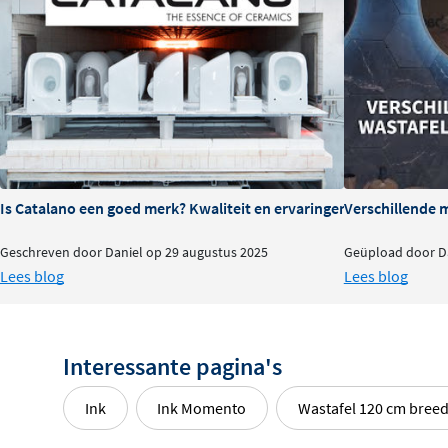
wastafelblad.
Tip
Combineer de wastafel met een afvoerplug in dezelfde k
een perfect afgestemde uitstraling. Deze bestel je, net a
los mee.
Is Catalano een goed merk? Kwaliteit en ervaringen
Verschillende 
Geschreven door Daniel op 29 augustus 2025
Geüpload door Da
Lees blog
Lees blog
Interessante pagina's
Ink
Ink Momento
Wastafel 120 cm bree