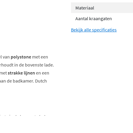
Materiaal
Aantal kraangaten
Bekijk alle specificaties
el van
polystone
met een
rhoudt in de bovenste lade.
 met
strakke lijnen
en een
t aan de badkamer. Dutch
imte in de bovenste lade
 belijning