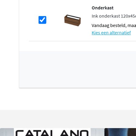
vermeden. Dankzij de onderhoudsvriendelijke eigenscha
Onderkast
voor dagelijks gebruik.
Ink onderkast 120x45c
vandaag besteld, ma
Quartz
Kies een alternatief
Quartz heeft een verfijnde, luxe uitstraling en bestaat vo
quartzkorrels die worden gebonden met een gekleurd har
glad en onderhoudsvriendelijk. Gemorste vloeistoffen ver
met warm water en een zachte doek om vlekken te voork
milde schoonmaakmiddelen en droog het oppervlak goe
Agressieve of bijtende middelen zijn niet geschikt voor q
Flexibele opstellingen
De Momento is verkrijgbaar met of zonder kraangat zod
met zowel opbouw- als inbouwkranen. Vanaf de breedtes
centimeter zijn er ook asymmetrische varianten beschik
aflegvlak links of rechts creëert. Ideaal voor wie extra pr