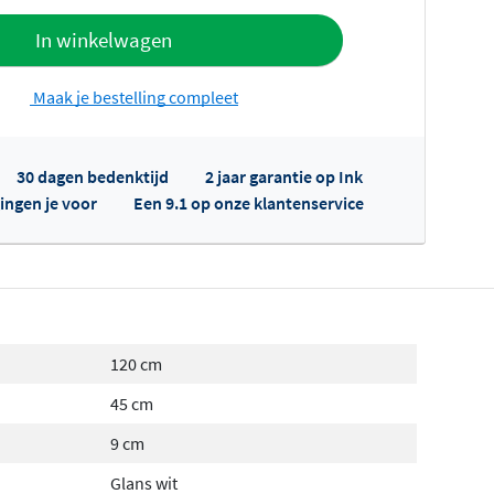
offerte
In winkelwagen
Maak je bestelling compleet
30 dagen bedenktijd
2 jaar garantie op Ink
ingen je voor
Een 9.1 op onze klantenservice
fertes ophalen...
120 cm
45 cm
9 cm
Glans wit