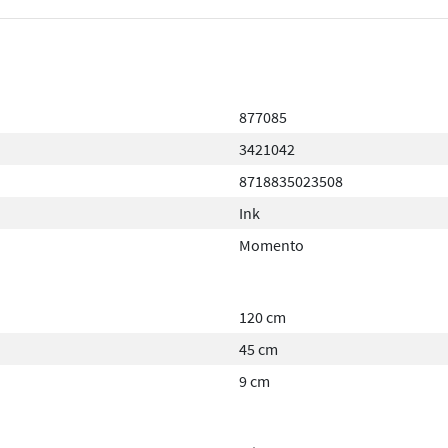
877085
3421042
8718835023508
Ink
Momento
120 cm
45 cm
9 cm