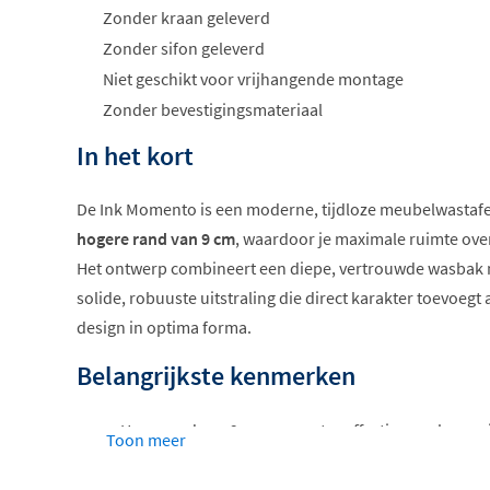
Zonder kraan geleverd
Zonder sifon geleverd
Niet geschikt voor vrijhangende montage
Zonder bevestigingsmateriaal
In het kort
De Ink Momento is een moderne, tijdloze meubelwastaf
hogere rand van 9 cm
, waardoor je maximale ruimte ove
Het ontwerp combineert een diepe, vertrouwde wasbak
solide, robuuste uitstraling die direct karakter toevoeg
design in optima forma.
Belangrijkste kenmerken
Hoge rand van 9 cm voor extra effectieve opbergru
Toon meer
Robuuste, solide uitstraling met strakke en tijdloze