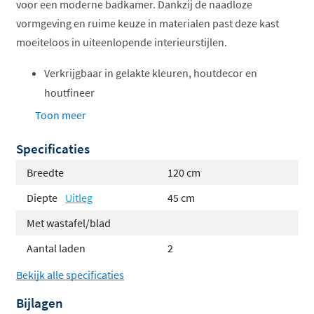
voor een moderne badkamer. Dankzij de naadloze
vormgeving en ruime keuze in materialen past deze kast
moeiteloos in uiteenlopende interieurstijlen.
Verkrijgbaar in gelakte kleuren, houtdecor en
houtfineer
Standaard geleverd met meubelsifon
Toon meer
Hoge kwaliteit softclosing lades van Hettich met
Specificaties
metalen binnenbakken
Keuze uit één of twee lades; bij tweeladesopties
Breedte
120 cm
ook verkrijgbaar als asymmetrische variant met
Diepte
Uitleg
45 cm
extra hoge onderste lade
Met wastafel/blad
Optioneel met LED-ladeverlichting, intern
Aantal laden
2
stopcontact met USB of ladeverdelingsset
Leverbaar in 60, 70, 80, 90, 100 en 120 cm (grotere
Bekijk alle specificaties
breedtes mogelijk door kasten te combineren)
Bijlagen