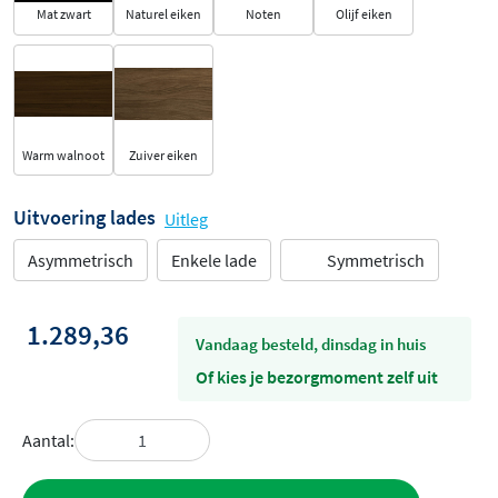
Mat zwart
Naturel eiken
Noten
Olijf eiken
Warm walnoot
Zuiver eiken
Uitvoering lades
Uitleg
Asymmetrisch
Enkele lade
Symmetrisch
1.289,36
vandaag besteld, dinsdag in huis
Of kies je bezorgmoment zelf uit
Aantal:
Toevoegen