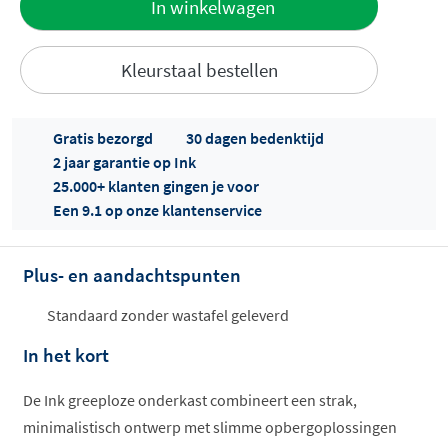
In winkelwagen
aan offerte
Kleurstaal bestellen
Gratis bezorgd
30 dagen bedenktijd
2 jaar garantie op Ink
25.000+ klanten gingen je voor
Een 9.1 op onze klantenservice
Offertes
ophalen...
Plus- en aandachtspunten
Standaard zonder wastafel geleverd
In het kort
De Ink greeploze onderkast combineert een strak,
minimalistisch ontwerp met slimme opbergoplossingen