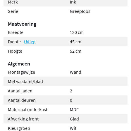
Merk
Ink
belangrijk.
Serie
Greeploos
Maatvoering
Breedte
120 cm
Diepte
Uitleg
45 cm
Hoogte
52 cm
Algemeen
Montagewijze
Wand
Met wastafel/blad
Aantal laden
2
Aantal deuren
0
Materiaal onderkast
MDF
Afwerking front
Glad
Kleurgroep
Wit