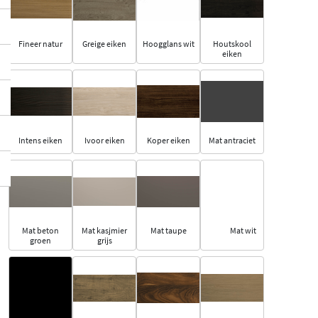
Fineer natur
Greige eiken
Hoogglans wit
Houtskool
eiken
Intens eiken
Ivoor eiken
Koper eiken
Mat antraciet
Mat beton
Mat kasjmier
Mat taupe
Mat wit
groen
grijs