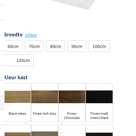
Breedte
Uitleg
60cm
70cm
80cm
90cm
100cm
120cm
Kleur kast
Blank eiken
Fineer Ash Grey
Fineer
Fineer matt
Chocolate
intens black