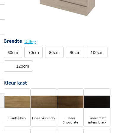
Breedte
Uitleg
60cm
70cm
80cm
90cm
100cm
120cm
Kleur kast
Blank eiken
Fineer Ash Grey
Fineer
Fineer matt
Chocolate
intens black