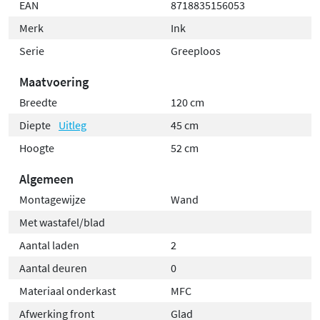
Krassen in gelakte oppervlakken maken het materiaal
EAN
8718835156053
gevoeliger voor vocht; extra voorzichtigheid is dan
Merk
Ink
belangrijk.
Serie
Greeploos
Maatvoering
Breedte
120 cm
Diepte
Uitleg
45 cm
Hoogte
52 cm
Algemeen
Montagewijze
Wand
Met wastafel/blad
Aantal laden
2
Aantal deuren
0
Materiaal onderkast
MFC
Afwerking front
Glad