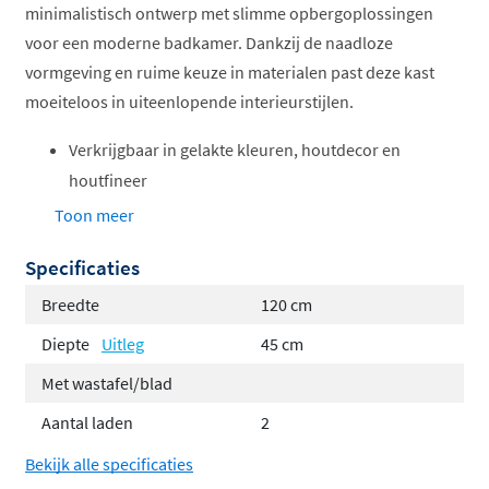
minimalistisch ontwerp met slimme opbergoplossingen
voor een moderne badkamer. Dankzij de naadloze
vormgeving en ruime keuze in materialen past deze kast
moeiteloos in uiteenlopende interieurstijlen.
Verkrijgbaar in gelakte kleuren, houtdecor en
houtfineer
Standaard geleverd met meubelsifon
Toon meer
Hoge kwaliteit softclosing lades van Hettich met
Specificaties
metalen binnenbakken
Keuze uit één of twee lades; bij tweeladesopties
Breedte
120 cm
ook verkrijgbaar als asymmetrische variant met
Diepte
Uitleg
45 cm
extra hoge onderste lade
Met wastafel/blad
Optioneel met LED-ladeverlichting, intern
Aantal laden
2
stopcontact met USB of ladeverdelingsset
Leverbaar in 60, 70, 80, 90, 100 en 120 cm (grotere
Bekijk alle specificaties
breedtes mogelijk door kasten te combineren)