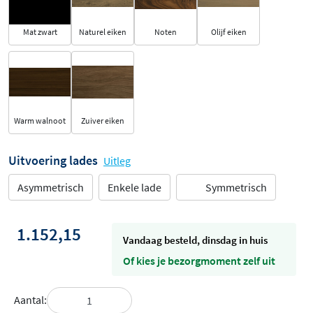
Mat zwart
Naturel eiken
Noten
Olijf eiken
Warm walnoot
Zuiver eiken
Uitvoering lades
Uitleg
Asymmetrisch
Enkele lade
Symmetrisch
1.152,15
vandaag besteld, dinsdag in huis
Of kies je bezorgmoment zelf uit
Aantal: