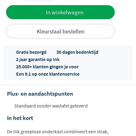
Toevoegen
In winkelwagen
aan offerte
Kleurstaal bestellen
Gratis bezorgd
30 dagen bedenktijd
2 jaar garantie op Ink
25.000+ klanten gingen je voor
Een 9.1 op onze klantenservice
Offertes
ophalen...
Plus- en aandachtspunten
Standaard zonder wastafel geleverd
In het kort
De Ink greeploze onderkast combineert een strak,