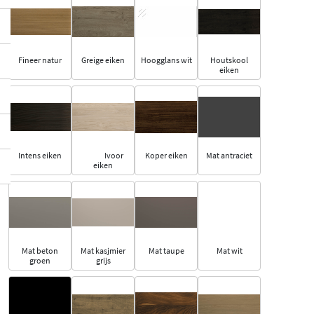
Fineer natur
Greige eiken
Hoogglans wit
Houtskool
eiken
Intens eiken
Ivoor
Koper eiken
Mat antraciet
eiken
Mat beton
Mat kasjmier
Mat taupe
Mat wit
groen
grijs