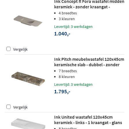
Ink Concept R Fora wastafel midden
keramiek - zonder kraangat -
120x45cm - mat creme cotton
4 breedtes
3 kleuren
Levertijd: 3 werkdagen
1.040,-
Vergelijk
Ink Pitch meubelwastafel 120x45cm
keramische slab - dubbel - zonder
kraangaten - earth glossy
7 breedtes
8 kleuren
Levertijd: 3 werkdagen
1.795,-
Vergelijk
Ink United wastafel 120x45cm
keramiek - links - 1 kraangat - glans
wit
8 breedtes