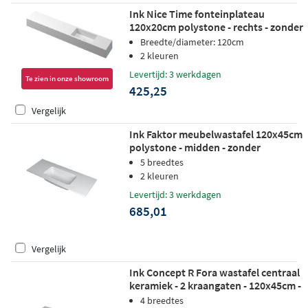
Ink Nice Time fonteinplateau
120x20cm polystone - rechts - zonder
kraangat - mat wit
Breedte/diameter: 120cm
2 kleuren
Levertijd: 3 werkdagen
Te zien in onze showroom
425,25
Vergelijk
Ink Faktor meubelwastafel 120x45cm
polystone - midden - zonder
kraangat - mat wit
5 breedtes
2 kleuren
Levertijd: 3 werkdagen
685,01
Vergelijk
Ink Concept R Fora wastafel centraal
keramiek - 2 kraangaten - 120x45cm -
glans wit
4 breedtes