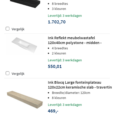
kraangaten - mat zwart
8 breedtes
3 kleuren
Levertijd: 3 werkdagen
1.702,70
Vergelijk
Ink Reflekt meubelwastafel
120x40cm polystone - midden -
zonder kraangat - mat wit
4 breedtes
2 kleuren
Levertijd: 3 werkdagen
550,01
Vergelijk
Ink Blocq Large fonteinplateau
120x22cm keramische slab - travertin
mat
Breedte/diameter: 120cm
8 kleuren
Levertijd: 3 werkdagen
469,-