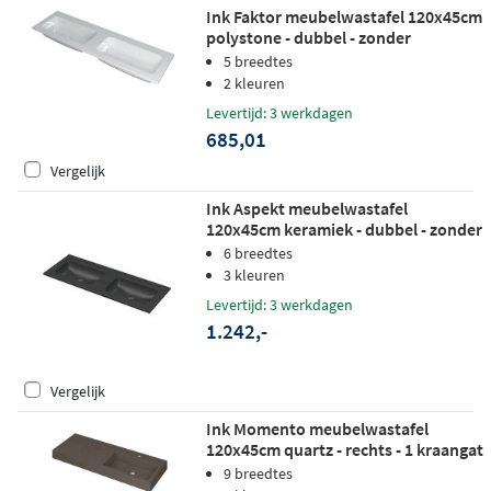
Ink Faktor meubelwastafel 120x45cm
polystone - dubbel - zonder
kraangaten - glans wit
5 breedtes
2 kleuren
Levertijd: 3 werkdagen
685,01
Vergelijk
Ink Aspekt meubelwastafel
120x45cm keramiek - dubbel - zonder
kraangat - mat zwart
6 breedtes
3 kleuren
Levertijd: 3 werkdagen
1.242,-
Vergelijk
Ink Momento meubelwastafel
120x45cm quartz - rechts - 1 kraangat
- beton
9 breedtes