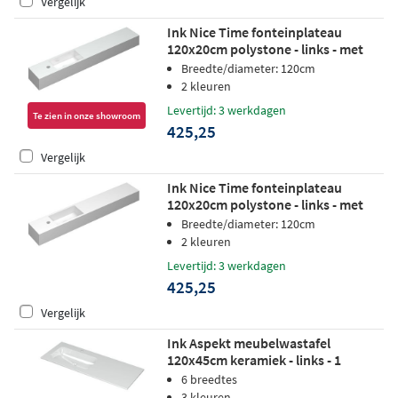
Vergelijk
Ink Nice Time fonteinplateau
120x20cm polystone - links - met
kraangat - glans wit
Breedte/diameter: 120cm
2 kleuren
Levertijd: 3 werkdagen
Te zien in onze showroom
425,25
Vergelijk
Ink Nice Time fonteinplateau
120x20cm polystone - links - met
kraangat - mat wit
Breedte/diameter: 120cm
2 kleuren
Levertijd: 3 werkdagen
425,25
Vergelijk
Ink Aspekt meubelwastafel
120x45cm keramiek - links - 1
kraangat - glans wit
6 breedtes
3 kleuren