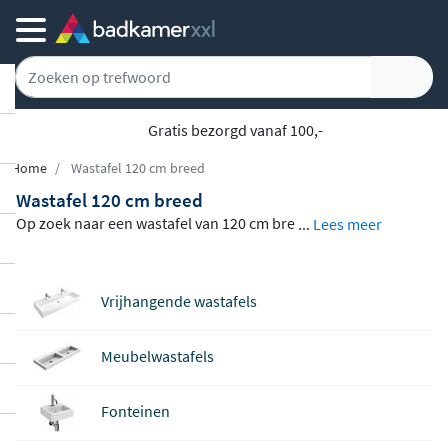
Gratis bezorgd vanaf 100,-
Home
Wastafel 120 cm breed
Wastafel 120 cm breed
Op zoek naar een wastafel van 120 cm bre
...
Lees meer
ed of een andere maat die past bij jouw ba
dkamer?
In ons uitgebreide assortiment
Vrijhangende wastafels
vind je wastafels en fonteinen van topme
rken als Villeroy en Boch, Clou, Ideavit en
Meubelwastafels
Luca Sanitair
, in uiteenlopende vormen,
maten en materialen. Van compacte fonte
Fonteinen
intjes voor de kleinste ruimte tot brede du
bbele wastafels voor een luxe uitstraling.