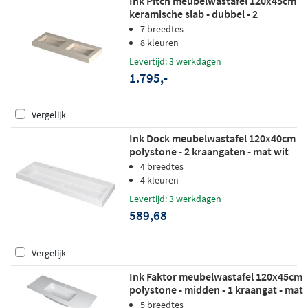
Ink Pitch meubelwastafel 120x45cm
keramische slab - dubbel - 2
kraangaten - travertin mat
7 breedtes
8 kleuren
Levertijd: 3 werkdagen
1.795,-
Vergelijk
Ink Dock meubelwastafel 120x40cm
polystone - 2 kraangaten - mat wit
4 breedtes
4 kleuren
Levertijd: 3 werkdagen
589,68
Vergelijk
Ink Faktor meubelwastafel 120x45cm
polystone - midden - 1 kraangat - mat
wit
5 breedtes