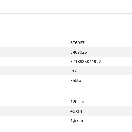
876967
3407025
8718835041922
Ink
Faktor
120 cm
45 cm
1,5 cm