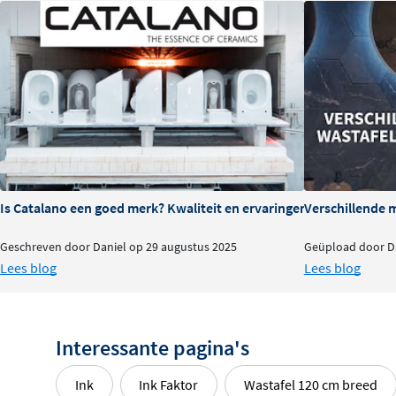
Tip: kies een bijpassende afvoerplug
Voor een mooi en rustig geheel combineer je de wastafel
dezelfde kleur en hetzelfde materiaal. Deze bestel je, ne
kranen, eenvoudig mee.
Is Catalano een goed merk? Kwaliteit en ervaringen
Verschillende 
Geschreven door Daniel op 29 augustus 2025
Geüpload door Da
Lees blog
Lees blog
Interessante pagina's
Ink
Ink Faktor
Wastafel 120 cm breed