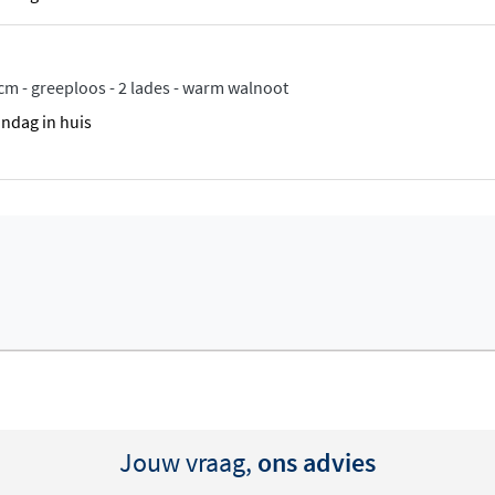
rkrijgbaar in mat wit en
e badkamerstijlen.
es
m - greeploos - 2 lades - warm walnoot
andag in huis
ing met een royaal
tes vanaf 100 centimeter kun
tsen, zodat je extra
nt heeft een centrale
sten
altijd gecombineerd met een
el met of zonder kraangat
uwkranen, zodat je het
Jouw vraag,
ons advies