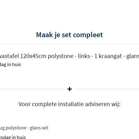
reinigen en hygiënisch in
or opbouw- en
Maak je set compleet
echtsgeplaatste wasbak bij
stafel 120x45cm polystone - links - 1 kraangat - glans
erkasten
ag in huis
e
modern materiaal dat iets
Voor complete installatie adviseren wij:
vulstoffen met een sterke
hygiënisch en eenvoudig
water en een mild
lug polystone - glans wit
leek, aceton of haarverf
andag in huis