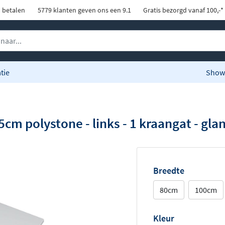
d betalen
5779 klanten geven ons een 9.1
Gratis bezorgd vanaf 100,-*
tie
Show
m polystone - links - 1 kraangat - glan
Breedte
80cm
100cm
Kleur