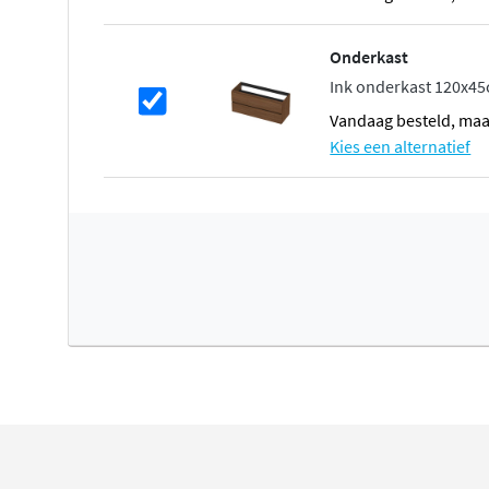
om verkleuring of schade te voorkomen. De wastafel is ve
glans wit, zodat hij moeiteloos aansluit op verschillend
Onderkast
Veelzijdig ontwerp met slimme keuz
Ink onderkast 120x45c
vandaag besteld, ma
De Faktor-serie biedt veel vrijheid. Kies voor een uitvoer
Kies een alternatief
aflegplateau of juist een extra ruime kom. Bij alle breed
je bovendien kiezen of je de kom links of rechts wilt plaa
opbergruimte creëert op het blad. De 80 centimeter varia
wasbak.
Te combineren met alle Ink onderka
Deze wastafel is niet vrijhangend te monteren en wordt 
passende INK onderkast. Dankzij de keuze voor een mod
is de Faktor geschikt voor zowel opbouwkranen als inbo
meubel volledig naar jouw wensen samenstelt.