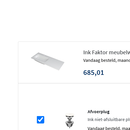
Gemaakt van hoogwaardig polystone, makkelijk te 
gebruik
Leverbaar in mat wit en glans wit
Verkrijgbaar met of zonder kraangat, geschikt vo
inbouwkranen
Breedtes van 80 tot 160 centimeter, met links- of r
alle afmetingen behalve 80 cm
Ink Faktor meubelwa
Niet vrijhangend, te combineren met alle INK ond
vandaag besteld, maand
Exclusief afvoerplug, onderkast en kranen
685,01
Gemaakt van hoogwaardig polyston
De Ink Faktor wastafel is vervaardigd uit polystone, een 
warmer aanvoelt dan keramiek. Het bestaat uit minerale 
gelcoating als toplaag. Hierdoor is het oppervlak glad, 
Afvoerplug
schoon te houden. Vlekken verwijder je moeiteloos met 
Ink niet-afsluitbare p
reinigingsmiddel. Vermijd agressieve chemicaliën zoals b
vandaag besteld, ma