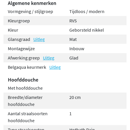
Algemene kenmerken
Vormgeving / stijlgroep
Tijdloos / modern
Kleurgroep
RVS
Kleur
Geborsteld nikkel
Glansgraad
Uitleg
Mat
Montagewijze
Inbouw
Afwerking greep
Uitleg
Glad
Belgaqua keurmerk
Uitleg
Hoofddouche
Met hoofddouche
Breedte/diameter
20 cm
hoofddouche
Aantal straalsoorten
1
hoofddouche
Type straalsoorten
Hotbath Rain