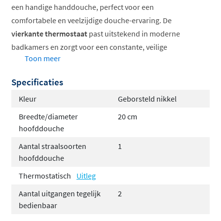
een handige handdouche, perfect voor een
comfortabele en veelzijdige douche-ervaring. De
vierkante thermostaat
past uitstekend in moderne
badkamers en zorgt voor een constante, veilige
Toon meer
watertemperatuur. Het inbouwdeel is inbegrepen, wat
de installatie eenvoudiger maakt.
Specificaties
Vierkante thermostatische bediening
Kleur
Geborsteld nikkel
Twee uitgangen gelijktijdig bedienbaar
Breedte/diameter
20 cm
Verkrijgbaar in chroom of geborsteld nikkel
hoofddouche
Inclusief inbouwdeel
Aantal straalsoorten
1
Hoofddouche in 20, 25 of 30cm
hoofddouche
Hotbath Shower Power System voor optimale
Thermostatisch
Uitleg
druk
Aantal uitgangen tegelijk
2
De Laddy serie: strak en eigentijds
bedienbaar