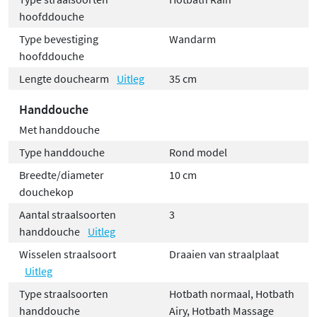
hoofddouche
Type bevestiging
Wandarm
hoofddouche
Lengte douchearm
Uitleg
35 cm
Handdouche
Met handdouche
Type handdouche
Rond model
Breedte/diameter
10 cm
douchekop
Aantal straalsoorten
3
handdouche
Uitleg
Wisselen straalsoort
Draaien van straalplaat
Uitleg
Type straalsoorten
Hotbath normaal, Hotbath
handdouche
Airy, Hotbath Massage