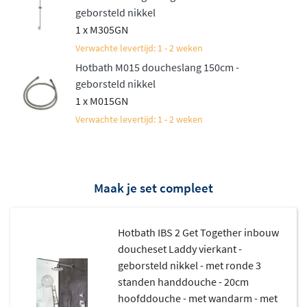
variatie in straalsoorten, of een strakke
geborsteld nikkel
staafhanddouche voor een minimalistische look. Met of
1 x M305GN
zonder glijstang, alles is mogelijk.
Verwachte levertijd: 1 - 2 weken
Geavanceerde technologie voor
Hotbath M015 doucheslang 150cm -
geborsteld nikkel
optimaal comfort
1 x M015GN
Verwachte levertijd: 1 - 2 weken
Hotbath heeft deze set uitgerust met slimme innovaties.
Het
Ecoair systeem
mengt lucht door het water,
waardoor je met minder water toch een volle straal
krijgt. Het Shower Power System zorgt voor krachtige
Maak je set compleet
waterdruk, zelfs bij lagere druk in de leiding. Daarnaast
beschikt de set over het Flühs systeem dat kalkaanslag
Hotbath IBS 2 Get Together inbouw
vermindert, en het Plumber Friendly concept dat de
doucheset Laddy vierkant -
montage vergemakkelijkt.
geborsteld nikkel - met ronde 3
standen handdouche - 20cm
hoofddouche - met wandarm - met