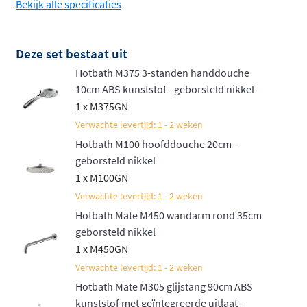
Bekijk alle specificaties
De Laddy serie van Hotbath onderscheidt zich door zijn
vierkante, hoekige vormen
die een krachtige en
moderne uitstraling geven. De vierkante thermostaat
Deze set bestaat uit
met gladde draaiknoppen biedt intuïtieve bediening en
Hotbath M375 3-standen handdouche
past perfect in hedendaagse badkamerinterieur. Of je
10cm ABS kunststof - geborsteld nikkel
nu kiest voor glanzend chroom of mat geborsteld nikkel,
1 x M375GN
beide afwerkingen zijn duurzaam en gemakkelijk
Verwachte levertijd: 1 - 2 weken
schoon te houden.
Hotbath M100 hoofddouche 20cm -
geborsteld nikkel
Samenstellen naar jouw voorkeur
1 x M100GN
Verwachte levertijd: 1 - 2 weken
Deze doucheset is beschikbaar in talloze configuraties,
Hotbath Mate M450 wandarm rond 35cm
zodat je precies kunt kiezen wat bij jouw badkamer past.
geborsteld nikkel
Selecteer een hoofddouche van 20, 25 of 30 centimeter
1 x M450GN
en bepaal of je deze liever aan een wandarm of
Verwachte levertijd: 1 - 2 weken
plafondbuis wilt bevestigen. Ook bij de handdouche heb
Hotbath Mate M305 glijstang 90cm ABS
je de keuze: een ronde 3-standen handdouche voor
kunststof met geïntegreerde uitlaat -