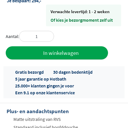
Je bespaart:
294,-
Verwachte levertijd: 1 - 2 weken
Of kies je bezorgmoment zelf uit
Aantal:
Toevoegen
In winkelwagen
aan offerte
Gratis bezorgd
30 dagen bedenktijd
5 jaar garantie op Hotbath
25.000+ klanten gingen je voor
Een 9.1 op onze klantenservice
Plus- en aandachtspunten
Offertes
ophalen...
Matte uitstraling van RVS
Standaard inclusief hoofddouche