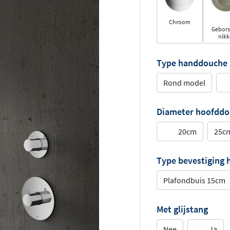
Chroom
Gebors
nikk
Type handdouche
Rond model
Diameter hoofdd
20cm
25c
Type bevestiging
Plafondbuis 15cm
Met glijstang
Nee
Ja