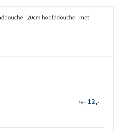
anddouche - 20cm hoofddouche - met
12,-
15,-