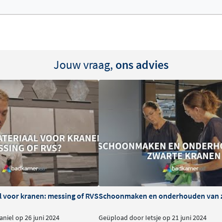
doet aan het Belgaqua
er.
Jouw vraag,
ons advies
l voor kranen: messing of RVS
Schoonmaken en onderhouden van 
niel op 26 juni 2024
Geüpload door Ietsje op 21 juni 2024