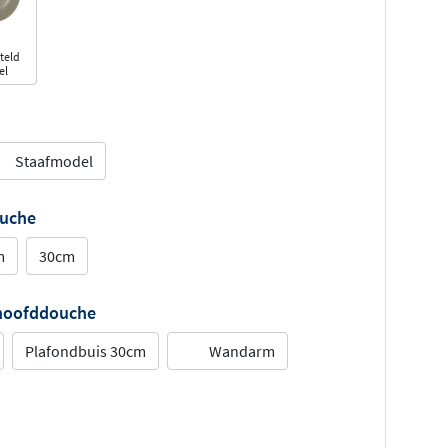
teld
el
Staafmodel
ouche
m
30cm
 hoofddouche
Plafondbuis 30cm
Wandarm