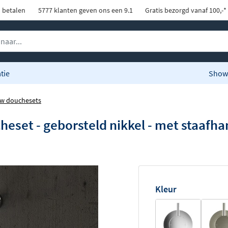
d betalen
5777 klanten geven ons een 9.1
Gratis bezorgd vanaf 100,-*
tie
Show
w douchesets
eset - geborsteld nikkel - met staafh
Kleur