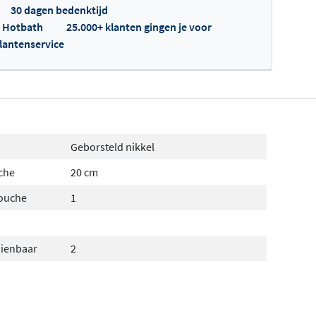
30 dagen bedenktijd
p Hotbath
25.000+ klanten gingen je voor
klantenservice
fertes ophalen...
Geborsteld nikkel
che
20 cm
douche
1
dienbaar
2