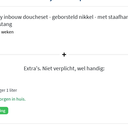
ke, ronde vormen en brede
 inbouw doucheset - geborsteld nikkel - met staafh
ook of juist een volledig
stang
den. De serie is
 2 weken
je eenvoudig een
n comfort
engkraan
die de
Extra's. Niet verplicht, wel handig:
waterdruk. Dat betekent
dens het douchen. De
kunnen worden, zodat je
er 1 liter
. De draaiknoppen zijn
orgen in huis.
ing
ngsopties