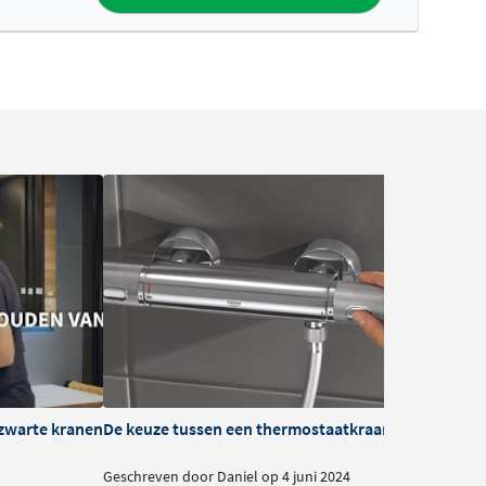
zwarte kranen
De keuze tussen een thermostaatkraan of mengkra
B
Geschreven door Daniel op 4 juni 2024
G