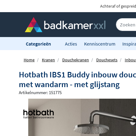
Achteraf of gesprei
Categorieën
Acties
Kenniscentrum
Inspira
Home
Kranen
Douchekranen
Douchesets
Inbou
Hotbath IBS1 Buddy inbouw douch
met wandarm - met glijstang
Artikelnummer: 151775