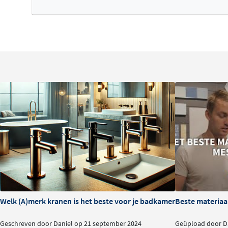
achteraf zonder grote ingrepen mogelijk zijn. De set vol
keurmerk en is een investering in jarenlang doucheplezi
Welk (A)merk kranen is het beste voor je badkamer?
Beste materiaa
Geschreven door Daniel op 21 september 2024
Geüpload door Da