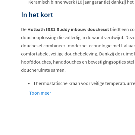
Keramisch binnenwerk (10 jaar garantie) dankzij het
In het kort
De
Hotbath IBS1 Buddy inbouw doucheset
biedt een c
doucheoplossing die volledig in de wand verdwijnt. Dez
doucheset combineert moderne technologie met Italiaan
comfortabele, veilige douchebeleving. Dankzij de ruime
hoofddouches, handdouches en bevestigingsopties stel 
doucheruimte samen.
Thermostatische kraan voor veilige temperatuurre
Compleet met inbouwdeel geleverd
Toon meer
Verkrijgbaar met verschillende hoofddouches
Keuze uit staaf- of ronde handdouche
Inclusief Hotbath innovatieve systemen
De Buddy collectie: tijdloos en veelzi