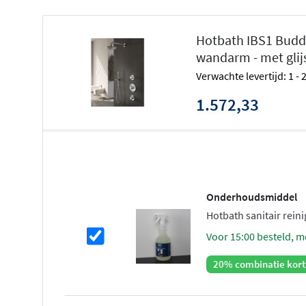
De
Buddy serie
van Hotbath staat bekend om zijn strak
Hotbath IBS1 Buddy
toepasbaarheid. Of je nu kiest voor een minimalistische l
wandarm - met glij
uitgeruste wellness-douche, Buddy biedt alle mogelijkhe
Verwachte levertijd: 1 -
verkrijgbaar in chroom en geborsteld nikkel, waardoor 
samenhangende badkamerstijl creëert.
1.572,33
Thermostatische betrouwbaarheid e
Deze doucheset is uitgerust met een
thermostatische m
watertemperatuur constant houdt, zelfs bij wisselende 
geen onverwachte temperatuurschommelingen meer tij
Onderhoudsmiddel
thermostaat heeft twee uitgangen die tegelijk bediend 
Hotbath sanitair reinig
hoofddouche en handdouche gelijktijdig kunt gebruiken
voor 15:00 besteld, m
eenvoudig te bedienen en bieden directe controle.
20% combinatie kort
Keuze uit hoofddouches en bevestigi