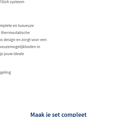
 Flüsh systeem
omplete en luxueuze
e thermostatische
s design en zorgt voor een
 keuzemogelijkheden in
je jouw ideale
geling
jdig
Maak je set compleet