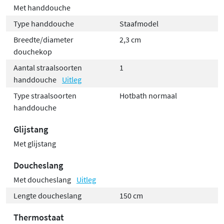
Met handdouche
Type handdouche
Staafmodel
Breedte/diameter
2,3 cm
douchekop
Aantal straalsoorten
1
handdouche
Uitleg
Type straalsoorten
Hotbath normaal
handdouche
Glijstang
Met glijstang
Doucheslang
Met doucheslang
Uitleg
Lengte doucheslang
150 cm
Thermostaat