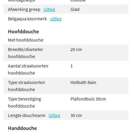
Afwerking greep
Uitleg
Glad
Belgaqua keurmerk
Uitleg
Hoofddouche
Met hoofddouche
Breedte/diameter
20 cm
hoofddouche
Aantal straalsoorten
1
hoofddouche
Type straalsoorten
Hotbath Rain
hoofddouche
Type bevestiging
Plafondbuis 30cm
hoofddouche
Lengte douchearm
Uitleg
30 cm
Handdouche