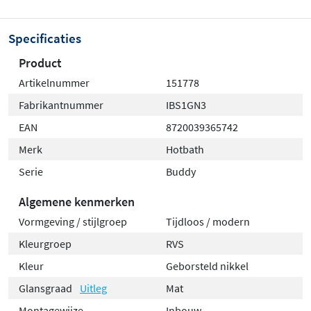
Specificaties
Product
Artikelnummer
151778
Fabrikantnummer
IBS1GN3
EAN
8720039365742
Merk
Hotbath
Serie
Buddy
Algemene kenmerken
Vormgeving / stijlgroep
Tijdloos / modern
Kleurgroep
RVS
Kleur
Geborsteld nikkel
Glansgraad
Uitleg
Mat
Montagewijze
Inbouw