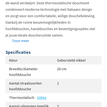
de wand verdwijnt. Deze thermostatische doucheset
combineert moderne technologie met Italiaans design
en zorgt voor een comfortabele, veilige douchebeleving.
Dankzij de ruime keuzemogelijkheden in
hoofddouches, handdouches en bevestigingsopties stel
je jouw ideale doucheruimte samen.
Toon meer
Thermostatische kraan voor veilige
Specificaties
temperatuurregeling
Compleet met inbouwdeel geleverd
Kleur
Geborsteld nikkel
Verkrijgbaar met verschillende hoofddouches
Breedte/diameter
20 cm
Keuze uit staaf- of ronde handdouche
hoofddouche
Inclusief Hotbath innovatieve systemen
Aantal straalsoorten
1
De Buddy collectie: tijdloos en
hoofddouche
veelzijdig
Thermostatisch
Uitleg
Aantal uitgangen tegelijk
2