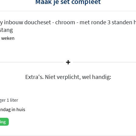
Maak je set compleet
ke, ronde vormen en brede
y inbouw doucheset - chroom - met ronde 3 standen
ook of juist een volledig
stang
den. De serie is
 2 weken
je eenvoudig een
n comfort
engkraan
die de
Extra's. Niet verplicht, wel handig:
waterdruk. Dat betekent
dens het douchen. De
kunnen worden, zodat je
er 1 liter
. De draaiknoppen zijn
andag in huis
ing
ngsopties