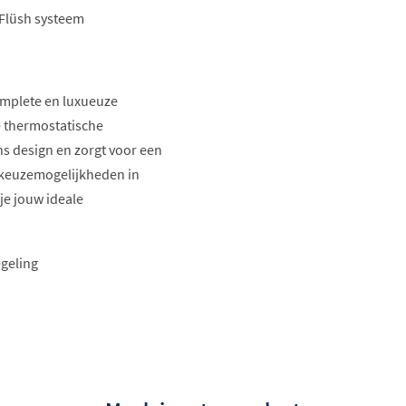
 Flüsh systeem
omplete en luxueuze
e thermostatische
s design en zorgt voor een
 keuzemogelijkheden in
je jouw ideale
geling
jdig