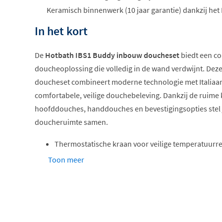
Keramisch binnenwerk (10 jaar garantie) dankzij het
In het kort
De
Hotbath IBS1 Buddy inbouw doucheset
biedt een c
doucheoplossing die volledig in de wand verdwijnt. Dez
doucheset combineert moderne technologie met Italiaan
comfortabele, veilige douchebeleving. Dankzij de ruime
hoofddouches, handdouches en bevestigingsopties stel 
doucheruimte samen.
Thermostatische kraan voor veilige temperatuurre
Compleet met inbouwdeel geleverd
Toon meer
Verkrijgbaar met verschillende hoofddouches
Keuze uit staaf- of ronde handdouche
Inclusief Hotbath innovatieve systemen
De Buddy collectie: tijdloos en veelzi