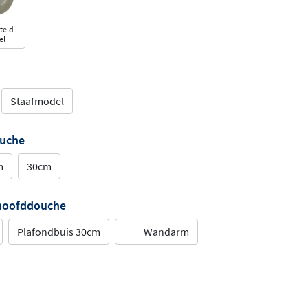
teld
el
Staafmodel
ouche
m
30cm
 hoofddouche
Plafondbuis 30cm
Wandarm