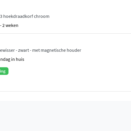
k met één krachtige
t een wandarm of een
13 hoekdraadkorf chroom
 voorkeur. Alle
1 - 2 weken
stem
voor waterbesparend
ale straalsterkte.
wisser - zwart - met magnetische houder
andag in huis
f een
ronde handdouche
ing
nt kiezen of je de
 perfect aanpast aan jouw
wegingsvrijheid.
mak
leverd, wat de installatie
ibel met het
Hotbath