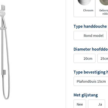
Chroom
Gebors
nikk
Type handdouche
Rond model
Diameter hoofdd
20cm
25c
Type bevestiging
Plafondbuis 15cm
Met glijstang
Nee
Ja