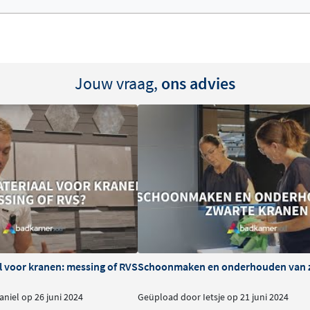
 en eventuele aanpassingen
doet aan het Belgaqua
er.
Jouw vraag,
ons advies
l voor kranen: messing of RVS
Schoonmaken en onderhouden van 
niel op 26 juni 2024
Geüpload door Ietsje op 21 juni 2024