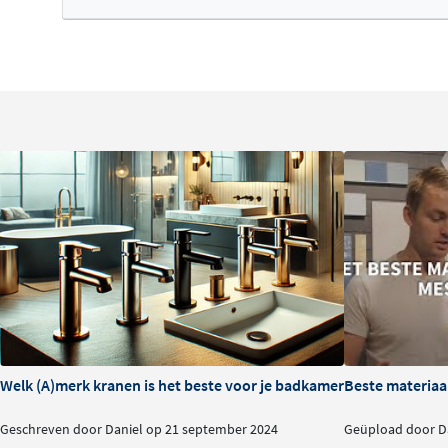
Plumber Friendly systeem
, wat betekent dat onderhoud
achteraf zonder grote ingrepen mogelijk zijn. De set vol
keurmerk en is een investering in jarenlang doucheplezi
Welk (A)merk kranen is het beste voor je badkamer?
Beste materiaa
Geschreven door Daniel op 21 september 2024
Geüpload door Da