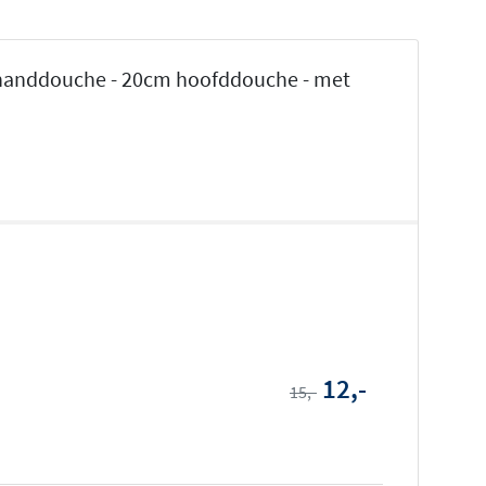
 handdouche - 20cm hoofddouche - met
12,-
15,-