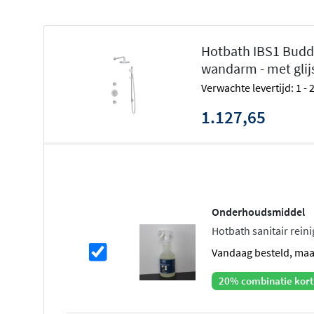
De
Buddy serie
van Hotbath staat bekend om zijn strak
Hotbath IBS1 Budd
toepasbaarheid. Of je nu kiest voor een minimalistische l
wandarm - met glij
uitgeruste wellness-douche, Buddy biedt alle mogelijkhe
Verwachte levertijd: 1 -
verkrijgbaar in chroom en geborsteld nikkel, waardoor 
samenhangende badkamerstijl creëert.
1.127,65
Thermostatische betrouwbaarheid e
Deze doucheset is uitgerust met een
thermostatische m
watertemperatuur constant houdt, zelfs bij wisselende 
geen onverwachte temperatuurschommelingen meer tij
Onderhoudsmiddel
thermostaat heeft twee uitgangen die tegelijk bediend 
Hotbath sanitair reinig
hoofddouche en handdouche gelijktijdig kunt gebruiken
vandaag besteld, ma
eenvoudig te bedienen en bieden directe controle.
20% combinatie kort
Keuze uit hoofddouches en bevestigi