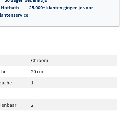
p Hotbath
25.000+ klanten gingen je voor
klantenservice
fertes ophalen...
Chroom
che
20 cm
douche
1
dienbaar
2