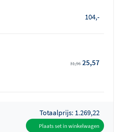
104,-
25,57
31,96
Totaalprijs:
1.269,22
Plaats set in winkelwagen