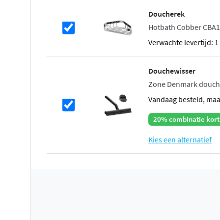
Je kunt kiezen uit
hoofddouches van 20, 25 of 30 cm
, el
Doucherek
regenstraal. De hoofddouche kan worden bevestigd me
Hotbath Cobber CBA
plafondbuis van 15 of 30 cm, afhankelijk van je ruimte en
Verwachte levertijd: 
hoofddouches zijn voorzien van het
Hotbath Ecoair Sy
douchecomfort en het
Shower Power System
voor optim
Douchewisser
Zone Denmark douche
Handdouche met of zonder glijstang
vandaag besteld, ma
Deze set is leverbaar met een strakke
staafhanddouche
o
20% combinatie kort
met drie straalsoorten
(normaal, Airy en Massage). Je ku
handdouche met of zonder glijstang wilt, zodat je de set
Kies een alternatief
wensen. De doucheslang van 150 cm biedt voldoende be
Inclusief inbouwdeel en montagege
De Hotbath IBS1 Buddy set wordt
inclusief inbouwdeel
ge
eenvoudiger en sneller maakt. Het inbouwdeel is compat