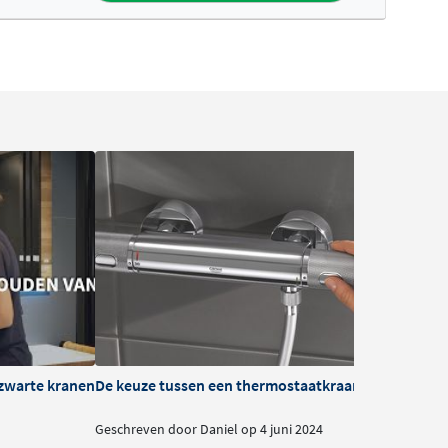
zwarte kranen
De keuze tussen een thermostaatkraan of mengkra
B
Geschreven door Daniel op 4 juni 2024
G