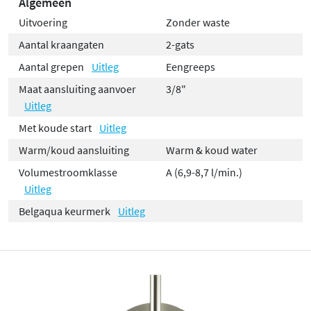
Algemeen
Uitvoering
Zonder waste
Aantal kraangaten
2-gats
Aantal grepen
Uitleg
Eengreeps
Maat aansluiting aanvoer
3/8"
Uitleg
Met koude start
Uitleg
Warm/koud aansluiting
Warm & koud water
Volumestroomklasse
A (6,9-8,7 l/min.)
Uitleg
Belgaqua keurmerk
Uitleg