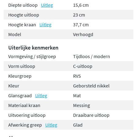
Diepte uitloop
Uitleg
15,6 cm
Hoogte uitloop
23 cm
Hoogte kraan
Uitleg
37,7 cm
Model
Verhoogd
Uiterlijke kenmerken
Vormgeving / stijlgroep
Tijdloos / modern
Vorm uitloop
C-uitloop
Kleurgroep
RVS
Kleur
Geborsteld nikkel
Glansgraad
Uitleg
Mat
Materiaal kraan
Messing
Uitvoering uitloop
Draaibare uitloop
Afwerking greep
Uitleg
Glad