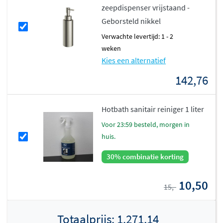
zeepdispenser vrijstaand -
Geborsteld nikkel
Verwachte levertijd: 1 - 2
weken
Kies een alternatief
142,76
Hotbath sanitair reiniger 1 liter
voor 23:59 besteld, morgen in
huis.
30% combinatie korting
10,50
15,-
Totaalprijs:
1.271,14