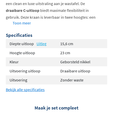
een clean en luxe uitstraling aan je wastafel. De
draaibare C-uitloop
biedt maximale flexibiliteit in
gebruik. Deze kraan is leverbaar in twee hoogtes: een
Toon meer
hoog model met 37,7 cm totale hoogte en 23 cm
uitloophoogte, en een standaard hoog model met 29,7
Specificaties
cm totale hoogte en 15 cm uitloophoogte. Verkrijgbaar
Diepte uitloop
Uitleg
15,6 cm
in geborsteld nikkel, geborsteld zwart PVD, Tuscan
bronze en geborsteld messing PVD.
Hoogte uitloop
23 cm
Kleur
Geborsteld nikkel
2-gats montage voor moderne uitstraling
Draaibare uitloop voor extra gebruiksgemak
Uitvoering uitloop
Draaibare uitloop
Verkrijgbaar in twee hoogtes
Uitvoering
Zonder waste
Koude start functie voor energiebesparing
Bekijk alle specificaties
Hoogwaardig messing met PVD coating
Waterbesparende volumestroomklasse A
Maak je set compleet
Guy Diamond: Italiaanse verfijning in