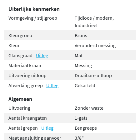
Uiterlijke kenmerken
Vormgeving / stijlgroep
Tijdloos / modern,
Industrieel
Kleurgroep
Brons
Kleur
Verouderd messing
Glansgraad
Uitleg
Mat
Materiaal kraan
Messing
Uitvoering uitloop
Draaibare uitloop
Afwerking greep
Uitleg
Gekarteld
Algemeen
Uitvoering
Zonder waste
Aantal kraangaten
1-gats
Aantal grepen
Uitleg
Eengreeps
Maat aansluiting aanvoer
3/8"