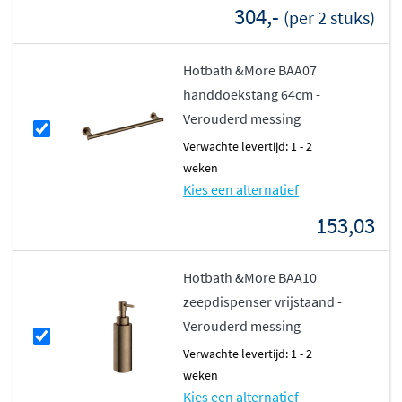
betekent dat je zelf kunt kiezen welk type
304,-
(per 2 stuks)
afvoergarnituur je wilt gebruiken. Dit geeft je de vrijheid
om de perfecte combinatie te maken die past bij jouw
Hotbath &More BAA07
wastafel en persoonlijke voorkeur. De kraan is geschikt
handdoekstang 64cm -
voor 1-gats montage en heeft standaard 3/8"
Verouderd messing
aansluitingen.
Verwachte levertijd: 1 - 2
weken
Kies een alternatief
153,03
Hotbath &More BAA10
zeepdispenser vrijstaand -
Verouderd messing
Verwachte levertijd: 1 - 2
weken
Kies een alternatief