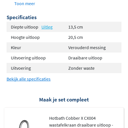
Toon meer
System voor eenvoudige onderhoud en reparatie.
Specificaties
Hoog model met draaibare uitloop
Koude start functie
Diepte uitloop
Uitleg
13,5 cm
Gekartelde greep voor industriële look
Hoogte uitloop
20,5 cm
Vervaardigd uit messing
Kleur
Verouderd messing
Zonder waste
Verkrijgbaar in verschillende kleuren
Uitvoering uitloop
Draaibare uitloop
Uitvoering
Zonder waste
Cobber X serie: industrieel design
met moderne innovatie
Bekijk alle specificaties
De Hotbath Cobber X serie is de
moderne interpretatie
Maak je set compleet
van de populaire Cobber collectie
. Deze serie kenmerkt
zich door strakke lijnen, gekartelde grepen en een
stoere, industriële uitstraling. De Cobber X producten
Hotbath Cobber X CX004
zijn ontworpen voor wie houdt van opvallend design
wastafelkraan draaibare uitloop -