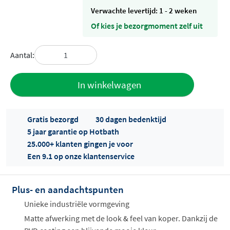
Verwachte levertijd: 1 - 2 weken
Of kies je bezorgmoment zelf uit
Aantal:
Toevoegen
In winkelwagen
aan offerte
Gratis bezorgd
30 dagen bedenktijd
5 jaar garantie op Hotbath
25.000+ klanten gingen je voor
Een 9.1 op onze klantenservice
Plus- en aandachtspunten
Offertes
ophalen...
Unieke industriële vormgeving
Matte afwerking met de look & feel van koper. Dankzij de