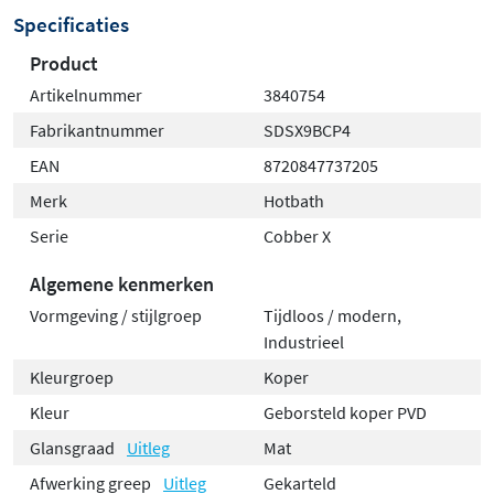
Specificaties
Product
Artikelnummer
3840754
Fabrikantnummer
SDSX9BCP4
EAN
8720847737205
Merk
Hotbath
Serie
Cobber X
Algemene kenmerken
Vormgeving / stijlgroep
Tijdloos / modern,
Industrieel
Kleurgroep
Koper
Kleur
Geborsteld koper PVD
Glansgraad
Uitleg
Mat
Afwerking greep
Uitleg
Gekarteld