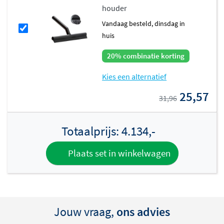
houder
vandaag besteld, dinsdag in
huis
20% combinatie korting
Kies een alternatief
25,57
31,96
Totaalprijs:
4.134,-
Plaats set in winkelwagen
Jouw vraag,
ons advies