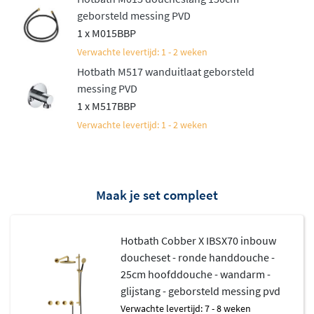
geborsteld messing PVD
Duurzame kwaliteit en
1 x M015BBP
gebruiksgemak
Verwachte levertijd: 1 - 2 weken
Hotbath M517 wanduitlaat geborsteld
Hotbath staat garant voor vakmanschap en
messing PVD
duurzaamheid. De set is vervaardigd uit
hoogwaardig
1 x M517BBP
messing
en voorzien van een stevige afwerking die
Verwachte levertijd: 1 - 2 weken
bestand is tegen dagelijks gebruik. Dankzij het
Plumber
Friendly systeem
verloopt de installatie soepel, en met
het
Flühs systeem
zijn onderdelen eenvoudig te
Maak je set compleet
onderhouden. De gekartelde grepen bieden een
prettige grip, ook met natte handen, en de
thermostaatkraan beschikt over een veilige
Hotbath Cobber X IBSX70 inbouw
temperatuurbegrenzing.
doucheset - ronde handdouche -
25cm hoofddouche - wandarm -
glijstang - geborsteld messing pvd
Verwachte levertijd: 7 - 8 weken