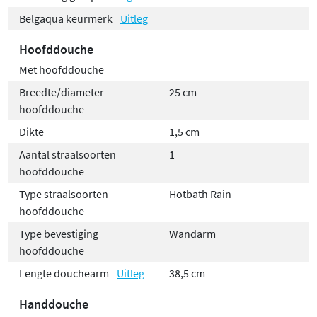
Belgaqua keurmerk
Uitleg
Hoofddouche
Met hoofddouche
Breedte/diameter
25 cm
hoofddouche
Dikte
1,5 cm
Aantal straalsoorten
1
hoofddouche
Type straalsoorten
Hotbath Rain
hoofddouche
Type bevestiging
Wandarm
hoofddouche
Lengte douchearm
Uitleg
38,5 cm
Handdouche