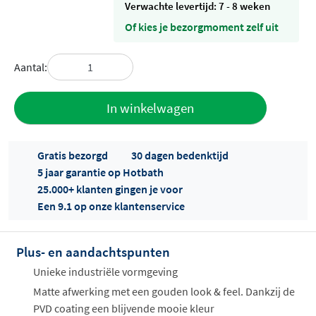
Verwachte levertijd: 7 - 8 weken
Of kies je bezorgmoment zelf uit
Aantal:
Toevoegen
In winkelwagen
aan offerte
Gratis bezorgd
30 dagen bedenktijd
5 jaar garantie op Hotbath
25.000+ klanten gingen je voor
Een 9.1 op onze klantenservice
Plus- en aandachtspunten
Offertes
ophalen...
Unieke industriële vormgeving
Matte afwerking met een gouden look & feel. Dankzij de
PVD coating een blijvende mooie kleur