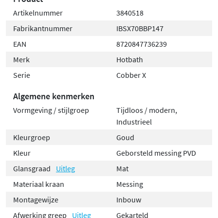
Artikelnummer
3840518
Fabrikantnummer
IBSX70BBP147
EAN
8720847736239
Merk
Hotbath
Serie
Cobber X
Algemene kenmerken
Vormgeving / stijlgroep
Tijdloos / modern,
Industrieel
Kleurgroep
Goud
Kleur
Geborsteld messing PVD
Glansgraad
Uitleg
Mat
Materiaal kraan
Messing
Montagewijze
Inbouw
Afwerking greep
Uitleg
Gekarteld