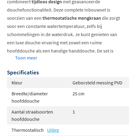
combineert
tijdloos design
met geavanceerde
douchefunctionaliteit. Deze complete inbouwset is
voorzien van een
thermostatische mengkraan
die zorgt
voor een constante watertemperatuur, zelfs bij
schommelingen in de waterdruk. Je kunt genieten van
een luxe douche-ervaring met zowel een ruime
hoofddouche als een handige handdouche. De set is
Toon meer
verkrijgbaar in verschillende uitvoeringen en
afwerkingen, zodat je altijd een combinatie vindt die
Specificaties
perfect past bij jouw badkamerstijl.
Kleur
Geborsteld messing PVD
Thermostatische bediening voor constante
Breedte/diameter
25 cm
temperatuur
hoofddouche
Verkrijgbaar met hoofddouche van 20cm of 30cm
Aantal straalsoorten
1
Keuze uit ronde of staafhanddouche
hoofddouche
Inclusief inbouwdeel voor eenvoudige montage
Thermostatisch
Uitleg
Meerdere afwerkingen beschikbaar