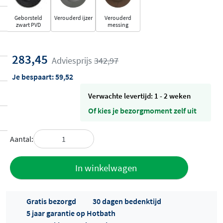
Geborsteld
Verouderd ijzer
Verouderd
zwart PVD
messing
283,45
Adviesprijs
342,97
Je bespaart:
59,52
Verwachte levertijd: 1 - 2 weken
Of kies je bezorgmoment zelf uit
Aantal:
Toevoegen
In winkelwagen
aan offerte
Gratis bezorgd
30 dagen bedenktijd
5 jaar garantie op Hotbath