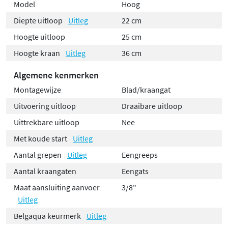
Model
Hoog
Diepte uitloop
Uitleg
22 cm
Hoogte uitloop
25 cm
Hoogte kraan
Uitleg
36 cm
Algemene kenmerken
Montagewijze
Blad/kraangat
Uitvoering uitloop
Draaibare uitloop
Uittrekbare uitloop
Nee
Met koude start
Uitleg
Aantal grepen
Uitleg
Eengreeps
Aantal kraangaten
Eengats
Maat aansluiting aanvoer
3/8"
Uitleg
Belgaqua keurmerk
Uitleg