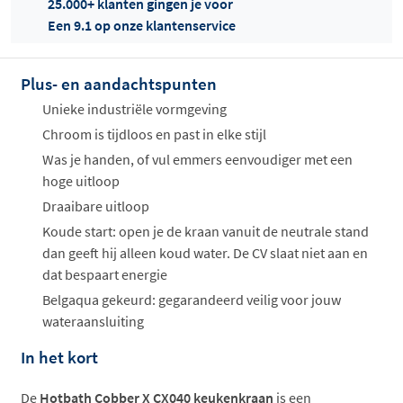
25.000+ klanten gingen je voor
Een 9.1 op onze klantenservice
Plus- en aandachtspunten
Offertes
ophalen...
Unieke industriële vormgeving
Chroom is tijdloos en past in elke stijl
Was je handen, of vul emmers eenvoudiger met een
hoge uitloop
Draaibare uitloop
Koude start: open je de kraan vanuit de neutrale stand
dan geeft hij alleen koud water. De CV slaat niet aan en
dat bespaart energie
Belgaqua gekeurd: gegarandeerd veilig voor jouw
wateraansluiting
In het kort
De
Hotbath Cobber X CX040 keukenkraan
is een