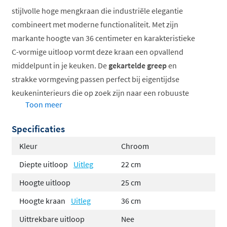
stijlvolle hoge mengkraan die industriële elegantie
combineert met moderne functionaliteit. Met zijn
markante hoogte van 36 centimeter en karakteristieke
C-vormige uitloop vormt deze kraan een opvallend
middelpunt in je keuken. De
gekartelde greep
en
strakke vormgeving passen perfect bij eigentijdse
keukeninterieurs die op zoek zijn naar een robuuste
Toon meer
maar verfijnde uitstraling.
Specificaties
Extra hoog model voor maximaal comfort
Draaibare C-vormige uitloop voor flexibiliteit
Kleur
Chroom
Eengreepsmengkraan met koude start functie
Diepte uitloop
Uitleg
22 cm
Verkrijgbaar in diverse trendy afwerkingen
Hoogte uitloop
25 cm
Vervaardigd uit hoogwaardig messing
Voorzien van Belgaqua keurmerk
Hoogte kraan
Uitleg
36 cm
Uittrekbare uitloop
Nee
De Cobber X collectie van Hotbath