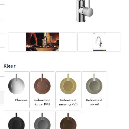
Kleur
Chroom
Geborsteld
Geborsteld
Geborsteld
koper PVD
messing PVD
nikkel