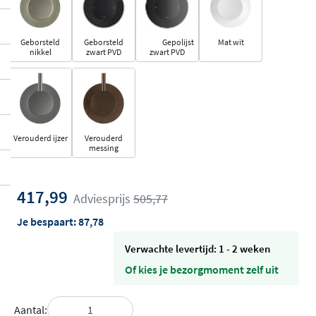
Geborsteld
Geborsteld
Gepolijst
Mat wit
nikkel
zwart PVD
zwart PVD
Verouderd ijzer
Verouderd
messing
417,99
Adviesprijs
505,77
Je bespaart:
87,78
Verwachte levertijd: 1 - 2 weken
Of kies je bezorgmoment zelf uit
Aantal: