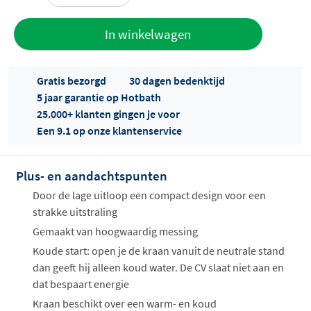
Toevoegen
In winkelwagen
aan offerte
Gratis bezorgd
30 dagen bedenktijd
5 jaar garantie op Hotbath
25.000+ klanten gingen je voor
Een 9.1 op onze klantenservice
Plus- en aandachtspunten
Offertes
ophalen...
Door de lage uitloop een compact design voor een
strakke uitstraling
Gemaakt van hoogwaardig messing
Koude start: open je de kraan vanuit de neutrale stand
dan geeft hij alleen koud water. De CV slaat niet aan en
dat bespaart energie
Kraan beschikt over een warm- en koud