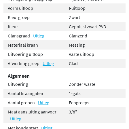
Vorm uitloop
I-uitloop
Kleurgroep
Zwart
Kleur
Gepolijst zwart PVD
Glansgraad
Uitleg
Glanzend
Materiaal kraan
Messing
Uitvoering uitloop
Vaste uitloop
Afwerking greep
Uitleg
Glad
Algemeen
Uitvoering
Zonder waste
Aantal kraangaten
1-gats
Aantal grepen
Uitleg
Eengreeps
Maat aansluiting aanvoer
3/8"
Uitleg
Met koude start
Uitleg