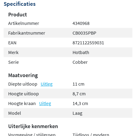
Specificaties
Product
Artikelnummer
4340968
Fabrikantnummer
CB003SPBP
EAN
8721122559031
Merk
Hotbath
Serie
Cobber
Maatvoering
Diepte uitloop
Uitleg
11 cm
Hoogte uitloop
8,7 cm
Hoogte kraan
Uitleg
14,3 cm
Model
Laag
Uiterlijke kenmerken
Vormgeving / stijlgroep
Tijdloos / modern