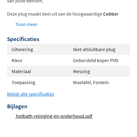
van jouw wensen.
Deze plug maakt deel uit van de hoogwaardige
Cobber
serie
, waardoor hij perfect te combineren is met andere
Toon meer
producten uit dezelfde lijn voor een uniforme uitstraling
Specificaties
in je badkamer.
Uitvoering
Niet-afsluitbare plug
Met een ruime keuze aan kleuren, stem je de afvoerplug
eenvoudig af op jouw persoonlijke stijl en
Kleur
Geborsteld koper PVD
badkamerdesign. Praktisch, stijlvol en functioneel!
Materiaal
Messing
Toepassing
Wastafel, Fontein
Bekijk alle specificaties
Bijlagen
hotbath-reiniging-en-onderhoud.pdf