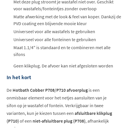
ophalen...
Met deze plug stroomt je wastafel niet over. Geschikt
voor wastafels/fonteintjes zonder overloop
Matte afwerking met de look & feel van koper. Dankzij de
PVD coating een blijvende mooie kleur
Universeel voor alle wastafels te gebruiken
Universeel voor alle fonteinen te gebruiken
Maat 1.1/4" is standaard en te combineren met alle
sifons
Geen klikplug. De afvoer kan niet afgesloten worden
In het kort
De
Hotbath Cobber P708/P710 afvoerplug
is een
onmisbaar element voor het netjes aansluiten van je
sifon op je wastafel of fontein. Verkrijgbaar in twee
varianten, kun je kiezen tussen een
afsluitbare klikplug
(P710)
of een
niet-afsluitbare plug (P708)
, afhankelijk