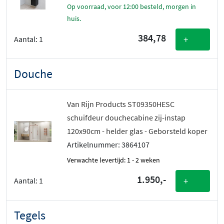
Op voorraad, voor 12:00 besteld, morgen in
huis.
384,78
+
Aantal:
1
Douche
Van Rijn Products ST09350HESC
schuifdeur douchecabine zij-instap
120x90cm - helder glas - Geborsteld koper
Artikelnummer: 3864107
Verwachte levertijd: 1 - 2 weken
1.950,-
+
Aantal:
1
Tegels