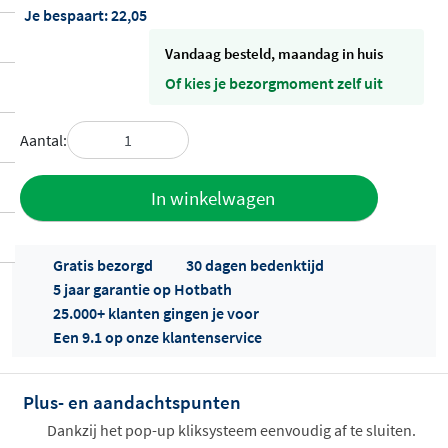
Je bespaart:
22,05
vandaag besteld, maandag in huis
Of kies je bezorgmoment zelf uit
Aantal:
Toevoegen
In winkelwagen
aan offerte
Gratis bezorgd
30 dagen bedenktijd
5 jaar garantie op Hotbath
25.000+ klanten gingen je voor
Een 9.1 op onze klantenservice
Plus- en aandachtspunten
Offertes
ophalen...
Dankzij het pop-up kliksysteem eenvoudig af te sluiten.