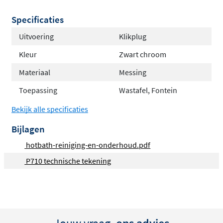
producten uit dezelfde lijn voor een uniforme uitstraling
Specificaties
in je badkamer.
Uitvoering
Klikplug
Met een ruime keuze aan kleuren, stem je de afvoerplug
eenvoudig af op jouw persoonlijke stijl en
Kleur
Zwart chroom
badkamerdesign. Praktisch, stijlvol en functioneel!
Materiaal
Messing
Toepassing
Wastafel, Fontein
Bekijk alle specificaties
Bijlagen
hotbath-reiniging-en-onderhoud.pdf
P710 technische tekening