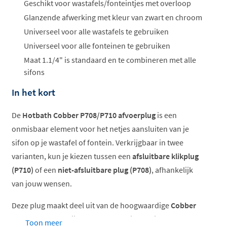
Geschikt voor wastafels/fonteintjes met overloop
Glanzende afwerking met kleur van zwart en chroom
Universeel voor alle wastafels te gebruiken
Universeel voor alle fonteinen te gebruiken
Maat 1.1/4" is standaard en te combineren met alle
sifons
In het kort
De
Hotbath Cobber P708/P710 afvoerplug
is een
onmisbaar element voor het netjes aansluiten van je
sifon op je wastafel of fontein. Verkrijgbaar in twee
varianten, kun je kiezen tussen een
afsluitbare klikplug
(P710)
of een
niet-afsluitbare plug (P708)
, afhankelijk
van jouw wensen.
Deze plug maakt deel uit van de hoogwaardige
Cobber
serie
, waardoor hij perfect te combineren is met andere
Toon meer