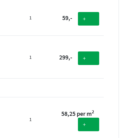
59,-
1
+
299,-
1
+
2
58,25 per m
1
+