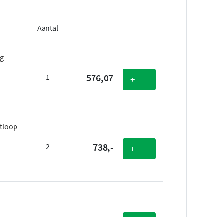
Aantal
ng
576,07
1
+
tloop -
738,-
2
+