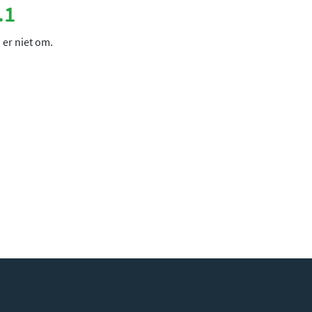
.1
 er niet om.