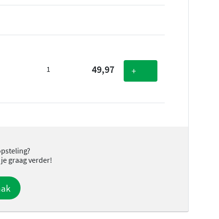
49,97
1
+
opsteling?
 je graag verder!
aak