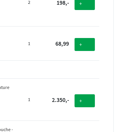
198,-
2
+
68,99
1
+
xture
2.350,-
1
+
ouche -