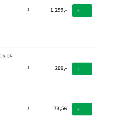
1.299,-
1
+
SC & QR
299,-
1
+
73,56
1
+