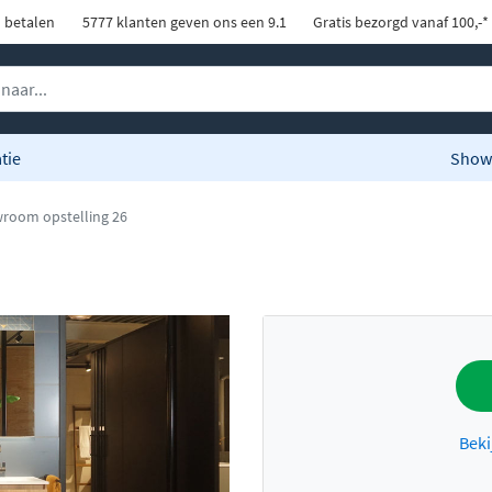
d betalen
5777 klanten geven ons een 9.1
Gratis bezorgd vanaf 100,-*
tie
Show
room opstelling 26
Beki