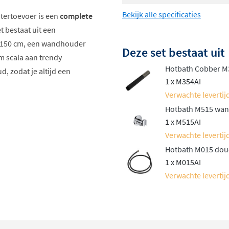
Bekijk alle specificaties
tertoevoer is een
complete
et bestaat uit een
n 150 cm, een wandhouder
Deze set bestaat uit
im scala aan trendy
Hotbath Cobber M3
, zodat je altijd een
1 x M354AI
Verwachte levertijd
Hotbath M515 wands
1 x M515AI
Verwachte levertijd
Hotbath M015 douc
1 x M015AI
Verwachte levertijd
ds
fde kleurkeuzes
en
 roze goud, geborsteld