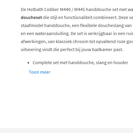
De Hotbath Cobber M440 / M445 handdouche set met wa
doucheset
die stijl en functionaliteit combineert. Deze s
staafmodel handdouche, een flexibele doucheslang va
en een wateraansluiting. De set is verkrijgbaar in een ru
afwerkingen, van klassiek chroom tot opvallend roze goud
uitvoering vindt die perfect bij jouw badkamer past.
Complete set met handdouche, slang en houder
Staafmodel handdouche met 24 mm diameter
Toon meer
Doucheslang van 150 cm
Inclusief wandhouder en wateraansluiting
Verkrijgbaar in vele trendy kleuren
De Cobber serie: gedurfd en eigentij
De Cobber serie van Hotbath staat bekend om zijn
gedur
moderne vormgeving. Met opvallende afwerkingen zoals