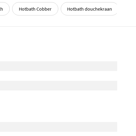
th
Hotbath Cobber
Hotbath douchekraan
Hot