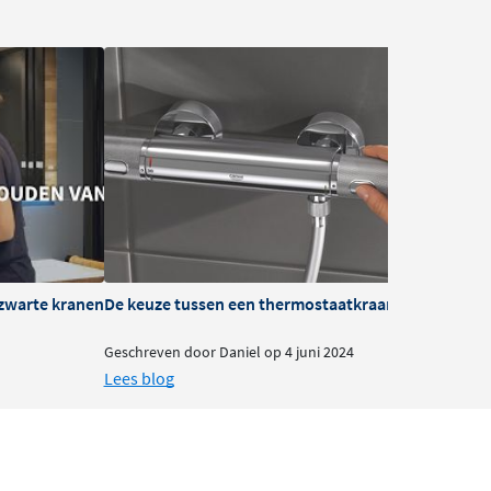
zwarte kranen
De keuze tussen een thermostaatkraan of mengkra
B
Geschreven door Daniel op 4 juni 2024
G
Lees blog
L