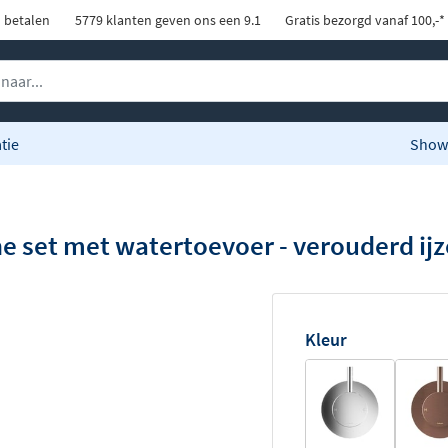
d betalen
5779 klanten geven ons een 9.1
Gratis bezorgd vanaf 100,-*
tie
Show
set met watertoevoer - verouderd ijz
Kleur