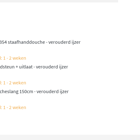
54 staafhanddouche - verouderd ijzer
: 1 - 2 weken
teun + uitlaat - verouderd ijzer
: 1 - 2 weken
heslang 150cm - verouderd ijzer
: 1 - 2 weken