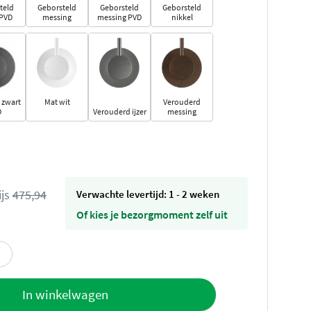
teld
Geborsteld
Geborsteld
Geborsteld
 PVD
messing
messing PVD
nikkel
 zwart
Mat wit
Verouderd
D
Verouderd ijzer
messing
ijs
475,94
Verwachte levertijd: 1 - 2 weken
Of kies je bezorgmoment zelf uit
offerte
In winkelwagen