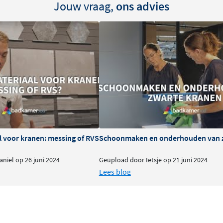
Jouw vraag,
ons advies
eke, persoonlijke
t hoogwaardige kwaliteit en
 naar eigen smaak in te
l comfort
an 24 mm en biedt een
le straalsoort, terwijl de
 wat betekent dat deze
ter per minuut. Zo geniet
l voor kranen: messing of RVS
Schoonmaken en onderhouden van 
g.
niel op 26 juni 2024
Geüpload door Ietsje op 21 juni 2024
andhouder
Lees blog
n 150 cm
, zodat je alle
verde wandhouder is stevig