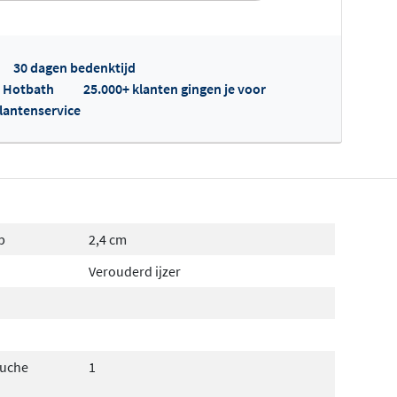
30 dagen bedenktijd
p Hotbath
25.000+ klanten gingen je voor
klantenservice
fertes ophalen...
p
2,4 cm
Verouderd ijzer
ouche
1