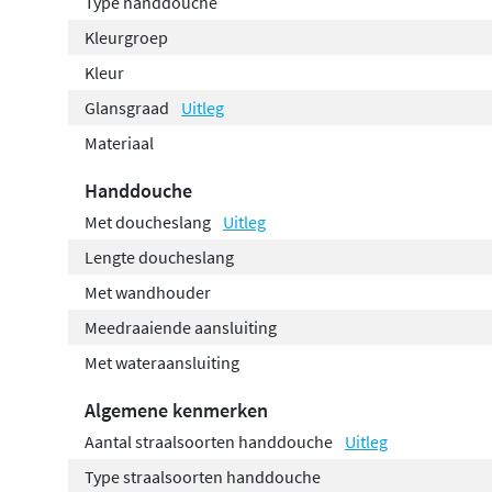
Type handdouche
Kleurgroep
Kleur
Glansgraad
Uitleg
Materiaal
Handdouche
Met doucheslang
Uitleg
Lengte doucheslang
Met wandhouder
Meedraaiende aansluiting
Met wateraansluiting
Algemene kenmerken
Aantal straalsoorten handdouche
Uitleg
Type straalsoorten handdouche