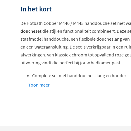
In het kort
De Hotbath Cobber M440 / M445 handdouche set met wa
doucheset
die stijl en functionaliteit combineert. Deze s
staafmodel handdouche, een flexibele doucheslang va
en een wateraansluiting. De set is verkrijgbaar in een ru
afwerkingen, van klassiek chroom tot opvallend roze goud
uitvoering vindt die perfect bij jouw badkamer past.
Complete set met handdouche, slang en houder
Staafmodel handdouche met 24 mm diameter
Toon meer
Doucheslang van 150 cm
Inclusief wandhouder en wateraansluiting
Verkrijgbaar in vele trendy kleuren
De Cobber serie: gedurfd en eigentij