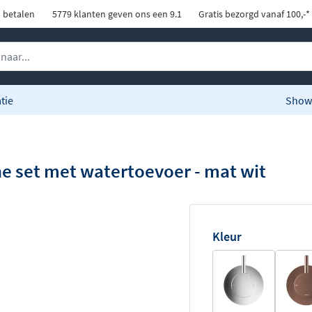
d betalen
5779 klanten geven ons een 9.1
Gratis bezorgd vanaf 100,-*
tie
Show
 set met watertoevoer - mat wit
Kleur