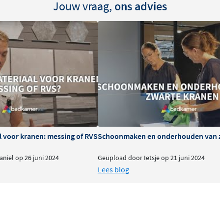
Jouw vraag,
ons advies
fde kleurkeuzes
en
 roze goud, geborsteld
eke, persoonlijke
t hoogwaardige kwaliteit en
 naar eigen smaak in te
l comfort
an 24 mm en biedt een
le straalsoort, terwijl de
l voor kranen: messing of RVS
Schoonmaken en onderhouden van 
 wat betekent dat deze
niel op 26 juni 2024
Geüpload door Ietsje op 21 juni 2024
ter per minuut. Zo geniet
Lees blog
g.
andhouder
n 150 cm
, zodat je alle