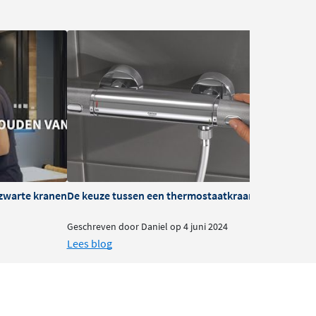
zwarte kranen
De keuze tussen een thermostaatkraan of mengkra
B
Geschreven door Daniel op 4 juni 2024
G
Lees blog
L