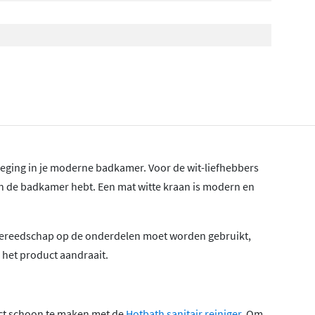
voeging in je moderne badkamer. Voor de wit-liefhebbers
l in de badkamer hebt. Een mat witte kraan is modern en
ie gereedschap op de onderdelen moet worden gebruikt,
het product aandraait.
uct schoon te maken met de
Hotbath sanitair reiniger
. Om