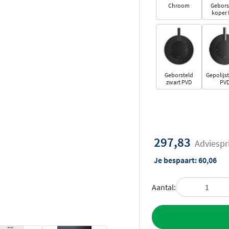
Chroom
Gebors
koper
Geborsteld
Gepolijst
zwart PVD
PV
297,83
Adviespr
Je bespaart:
60,06
Aantal:
Toevoegen aan 