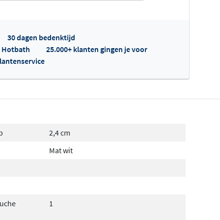
30 dagen bedenktijd
p Hotbath
25.000+ klanten gingen je voor
klantenservice
fertes ophalen...
p
2,4 cm
Mat wit
ouche
1