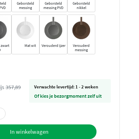
teld
Geborsteld
Geborsteld
Geborsteld
 PVD
messing
messing PVD
nikkel
 zwart
Mat wit
Verouderd ijzer
Verouderd
D
messing
ijs
357,89
Verwachte levertijd: 1 - 2 weken
Of kies je bezorgmoment zelf uit
offerte
In winkelwagen