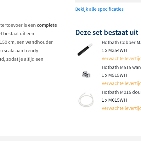
Bekijk alle specificaties
tertoevoer is een
complete
Deze set bestaat uit
et bestaat uit een
n 150 cm, een wandhouder
Hotbath Cobber M3
1 x M354WH
im scala aan trendy
Verwachte levertijd
, zodat je altijd een
Hotbath M515 wands
1 x M515WH
Verwachte levertijd
Hotbath M015 douc
1 x M015WH
Verwachte levertijd
ds